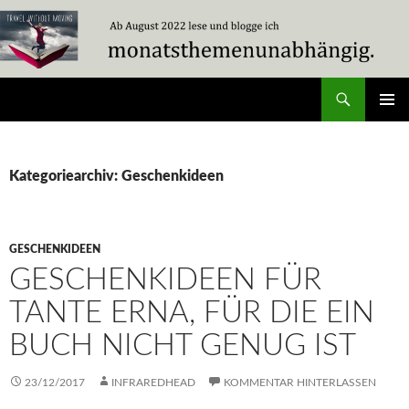
Zum
Inhalt
springen
Suchen
Travel Without Moving
PRIMÄR
MENÜ
Kategoriearchiv: Geschenkideen
GESCHENKIDEEN
GESCHENKIDEEN FÜR
TANTE ERNA, FÜR DIE EIN
BUCH NICHT GENUG IST
23/12/2017
INFRAREDHEAD
KOMMENTAR HINTERLASSEN