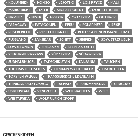
KOLUMBIEN
KONGO
LESOTHO
LOIS PRYCE
MALI
MARIO DIRKS
MEER
MICHAEL OBERT
MORTEN HÜBBE
NAMIBIA
NIGER
NIGERIA
OSTAFRIKA
OUTBACK
PARAGUAY
PATAGONIEN
PERU
POLARMEER
REISE
REISEBERICHT
REISEFOTOGRAFIE
ROCHSSARE NEROMAND-SOMA
RUSSLAND
SANSIBAR
SCHIFF
SIBIRIEN
SOWJETREPUBLIK
SOWJETUNION
SRI LANKA
STEPHAN ORTH
STEPHANIE KARRASS
SÜDAFRIKA
SÜDAMERIKA
SÜDHALBKUGEL
TADSCHIKISTAN
TANSANIA
TAUCHEN
THE TRAVEL EPISODES
TILMANN WALDTHALER
TIM BUTCHER
TORSTEN WEIGEL
TRANSSIBIRISCHE EISENBAHN
TRINIDAD UND TOBAGO
TSCHAD
TURKMENISTAN
URUGUAY
USBEKISTAN
VENEZUELA
WEIHNACHTEN
WELT
WESTAFRIKA
WOLF-ULRICH CROPP
GESCHENKIDEEN