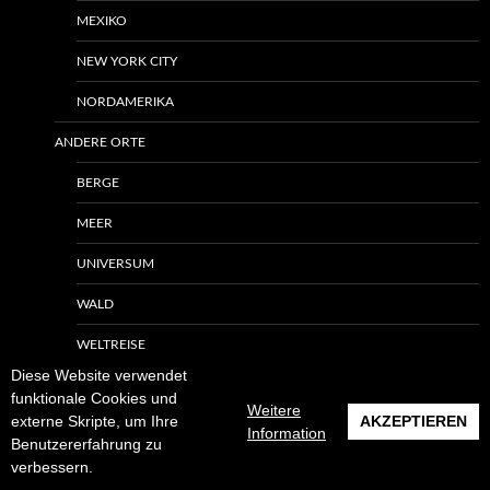
MEXIKO
NEW YORK CITY
NORDAMERIKA
ANDERE ORTE
BERGE
MEER
UNIVERSUM
WALD
WELTREISE
Diese Website verwendet
ZUGFAHRT
funktionale Cookies und
Weitere
externe Skripte, um Ihre
AKZEPTIEREN
ALLGEMEIN
Information
Benutzererfahrung zu
verbessern.
FLUCHT UND MIGRATION