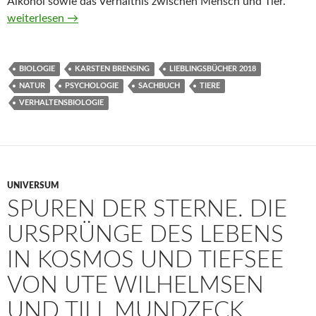
Alkohol sowie das Verhältnis zwischen Mensch und Tier.
Das Mysterium der Tiere von Karsten Brensing
weiterlesen
→
BIOLOGIE
KARSTEN BRENSING
LIEBLINGSBÜCHER 2018
NATUR
PSYCHOLOGIE
SACHBUCH
TIERE
VERHALTENSBIOLOGIE
UNIVERSUM
SPUREN DER STERNE. DIE
URSPRÜNGE DES LEBENS
IN KOSMOS UND TIEFSEE
VON UTE WILHELMSEN
UND‎ TILL MUNDZECK