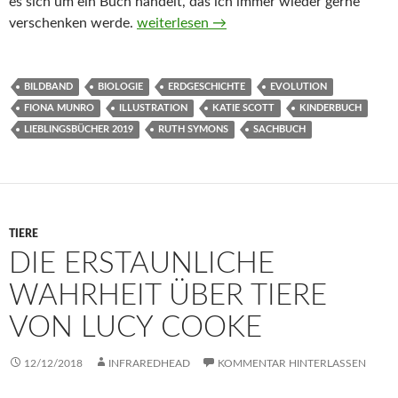
es sich um ein Buch handelt, das ich immer wieder gerne
Die Entstehung des Lebens. Evolution vo
verschenken werde.
weiterlesen
→
BILDBAND
BIOLOGIE
ERDGESCHICHTE
EVOLUTION
FIONA MUNRO
ILLUSTRATION
KATIE SCOTT
KINDERBUCH
LIEBLINGSBÜCHER 2019
RUTH SYMONS
SACHBUCH
TIERE
DIE ERSTAUNLICHE
WAHRHEIT ÜBER TIERE
VON LUCY COOKE
12/12/2018
INFRAREDHEAD
KOMMENTAR HINTERLASSEN