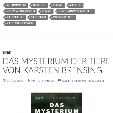
ASTROPHYSIK
BIOLOGIE
CHEMIE
GENETIK
KELLY WEINERSMITH
PHYSIK
POPULÄRWISSENSCHAFT
RAUMFAHRT
SACHBUCH
WISSENSCHAFT
ZACH WEINERSMITH
TIERE
DAS MYSTERIUM DER TIERE
VON KARSTEN BRENSING
17/06/2018
INFRAREDHEAD
KOMMENTAR HINTERLASSEN