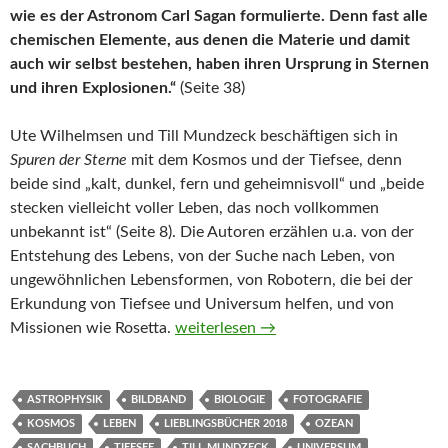
wie es der Astronom Carl Sagan formulierte. Denn fast alle
chemischen Elemente, aus denen die Materie und damit
auch wir selbst bestehen, haben ihren Ursprung in Sternen
und ihren Explosionen.“
(Seite 38)
Ute Wilhelmsen und Till Mundzeck beschäftigen sich in
Spuren der Sterne
mit dem Kosmos und der Tiefsee, denn
beide sind „kalt, dunkel, fern und geheimnisvoll“ und „beide
stecken vielleicht voller Leben, das noch vollkommen
unbekannt ist“ (Seite 8). Die Autoren erzählen u.a. von der
Entstehung des Lebens, von der Suche nach Leben, von
ungewöhnlichen Lebensformen, von Robotern, die bei der
Erkundung von Tiefsee und Universum helfen, und von
Spuren der Sterne. Die Ursprünge des 
Missionen wie Rosetta.
weiterlesen
→
ASTROPHYSIK
BILDBAND
BIOLOGIE
FOTOGRAFIE
KOSMOS
LEBEN
LIEBLINGSBÜCHER 2018
OZEAN
SACHBUCH
TIEFSEE
TILL MUNDZECK
UNIVERSUM