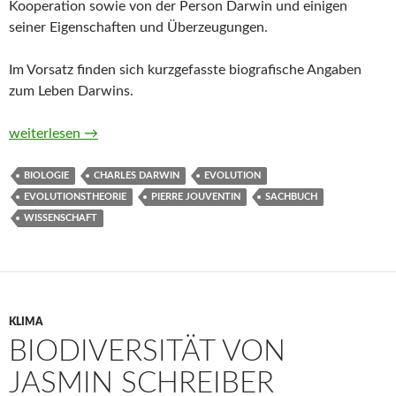
Kooperation sowie von der Person Darwin und einigen
seiner Eigenschaften und Überzeugungen.
Im Vorsatz finden sich kurzgefasste biografische Angaben
zum Leben Darwins.
Einfach Darwin! Geniale Gedanken – verständlich erklärt von 
weiterlesen
→
BIOLOGIE
CHARLES DARWIN
EVOLUTION
EVOLUTIONSTHEORIE
PIERRE JOUVENTIN
SACHBUCH
WISSENSCHAFT
KLIMA
BIODIVERSITÄT VON
JASMIN SCHREIBER