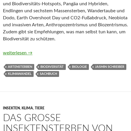
und Biodiversitäts-Hotspots, Pangäa und Hybriden,
Endlingen und sechstem Massensterben, Wandertaube und
Dodo, Earth Overshoot Day und CO2-Fußabdruck, Neobiota
und invasiven Arten, Anthropozentrismus und Biozentrismus.
Zudem gibt sie Empfehlungen, was man selbst tun kann, um
Biodiversität zu schützen.
Biodiversität von Jasmin Schreiber
weiterlesen
→
ARTENSTERBEN
BIODIVERSITÄT
BIOLOGIE
JASMIN SCHREIBER
KLIMAWANDEL
SACHBUCH
INSEKTEN
,
KLIMA
,
TIERE
DAS GROSSE I
NSEKTENSTERBEN VON A