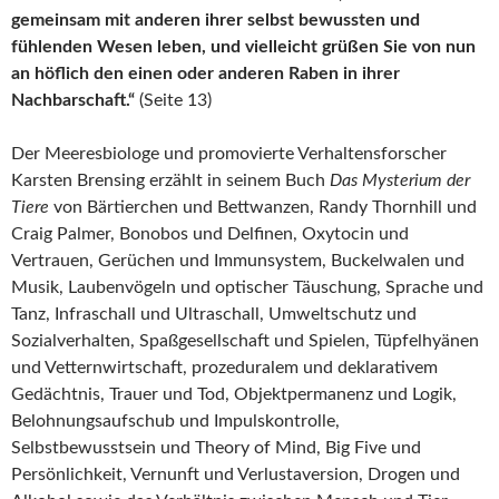
gemeinsam mit anderen ihrer selbst bewussten und
fühlenden Wesen leben, und vielleicht grüßen Sie von nun
an höflich den einen oder anderen Raben in ihrer
Nachbarschaft.“
(Seite 13)
Der Meeresbiologe und promovierte Verhaltensforscher
Karsten Brensing erzählt in seinem Buch
Das Mysterium der
Tiere
von Bärtierchen und Bettwanzen, Randy Thornhill und
Craig Palmer, Bonobos und Delfinen, Oxytocin und
Vertrauen, Gerüchen und Immunsystem, Buckelwalen und
Musik, Laubenvögeln und optischer Täuschung, Sprache und
Tanz, Infraschall und Ultraschall, Umweltschutz und
Sozialverhalten, Spaßgesellschaft und Spielen, Tüpfelhyänen
und Vetternwirtschaft, prozeduralem und deklarativem
Gedächtnis, Trauer und Tod, Objektpermanenz und Logik,
Belohnungsaufschub und Impulskontrolle,
Selbstbewusstsein und Theory of Mind, Big Five und
Persönlichkeit, Vernunft und Verlustaversion, Drogen und