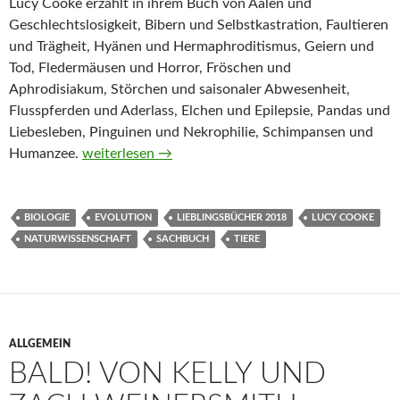
Lucy Cooke erzählt in ihrem Buch von Aalen und
Geschlechtslosigkeit, Bibern und Selbstkastration, Faultieren
und Trägheit, Hyänen und Hermaphroditismus, Geiern und
Tod, Fledermäusen und Horror, Fröschen und
Aphrodisiakum, Störchen und saisonaler Abwesenheit,
Flusspferden und Aderlass, Elchen und Epilepsie, Pandas und
Liebesleben, Pinguinen und Nekrophilie, Schimpansen und
Die erstaunliche Wahrheit über Tiere von Lucy Co
Humanzee.
weiterlesen
→
BIOLOGIE
EVOLUTION
LIEBLINGSBÜCHER 2018
LUCY COOKE
NATURWISSENSCHAFT
SACHBUCH
TIERE
ALLGEMEIN
BALD! VON KELLY UND