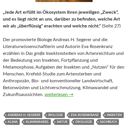
„Jede Art erfüllt im Ökosystem ihren jeweiligen „Zweck“,
und es liegt nicht an uns, darüber zu befinden, welche Art
wir als „überflüssig“ erachten und welche nicht.“
(Seite 27)
Der promovierte Biologe Andreas H. Segerer und die
Literaturwissenschaftlerin und Autorin Eva Rosenkranz
erzählen in
Das große Insektensterben
von Artenreichtum und
der Bedeutung von Insekten, Fortpflanzung und
Metamorphose, Aufgaben der Insekten und „Nutzen“ für den
Menschen, Krefeld-Studie zum Artensterben und
Anthropozän, Bio- und konventioneller Landwirtschaft,
Betonwüsten und Lichtverschmutzung, Klimawandel und
Das große Insektensterben von Andreas H
Zukunftsaussichten.
weiterlesen
→
ANDREAS H. SEGERER
BIOLOGIE
EVA ROSENKRANZ
INSEKTEN
KLIMA
KLIMAWANDEL
NATUR
ÖKOLOGIE
SACHBUCH