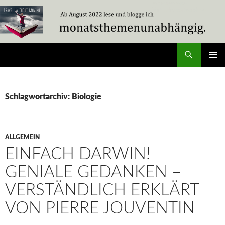
Zum
Inhalt
springen
Suchen
Travel Without Moving
PRIMÄR
MENÜ
Schlagwortarchiv: Biologie
ALLGEMEIN
EINFACH DARWIN!
GENIALE GEDANKEN –
VERSTÄNDLICH ERKLÄRT
VON PIERRE JOUVENTIN