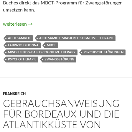
Buches direkt das MBCT-Programm für Zwangsstörungen
umsetzen kann.
Achtsamkeitsbasierte kognitive Therapie bei Zwangsstörunge
weiterlesen
→
ACHTSAMKEIT
ACHTSAMKEITSBASIERTE KOGNITIVE THERAPIE
FABRIZIO DIDONNA
MBCT
MINDFULNESS-BASED COGNITIVE THERAPY
PSYCHISCHE STÖRUNGEN
PSYCHOTHERAPIE
ZWANGSSTÖRUNG
FRANKREICH
GEBRAUCHSANWEISUNG
FÜR BORDEAUX UND DIE
ATLANTIKKÜSTE VON