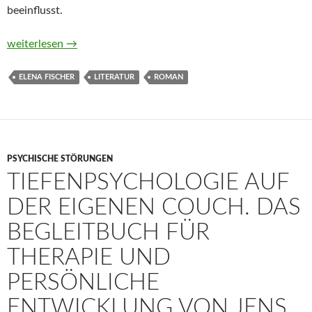
beeinflusst.
Wirf einen Schatten von Elena Fischer
weiterlesen
→
ELENA FISCHER
LITERATUR
ROMAN
PSYCHISCHE STÖRUNGEN
TIEFENPSYCHOLOGIE AUF
DER EIGENEN COUCH. DAS
BEGLEITBUCH FÜR
THERAPIE UND
PERSÖNLICHE
ENTWICKLUNG VON JENS