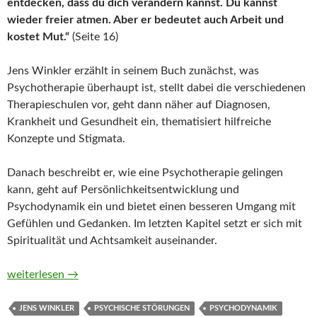
entdecken, dass du dich verändern kannst. Du kannst
wieder freier atmen. Aber er bedeutet auch Arbeit und
kostet Mut.“
(Seite 16)
Jens Winkler erzählt in seinem Buch zunächst, was
Psychotherapie überhaupt ist, stellt dabei die verschiedenen
Therapieschulen vor, geht dann näher auf Diagnosen,
Krankheit und Gesundheit ein, thematisiert hilfreiche
Konzepte und Stigmata.
Danach beschreibt er, wie eine Psychotherapie gelingen
kann, geht auf Persönlichkeitsentwicklung und
Psychodynamik ein und bietet einen besseren Umgang mit
Gefühlen und Gedanken. Im letzten Kapitel setzt er sich mit
Spiritualität und Achtsamkeit auseinander.
Tiefenpsychologie auf der eigenen Couch. Das Begleitbuch für
weiterlesen
→
JENS WINKLER
PSYCHISCHE STÖRUNGEN
PSYCHODYNAMIK