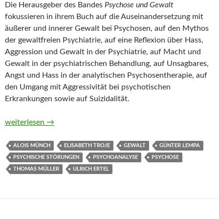
Die Herausgeber des Bandes
Psychose und Gewalt
fokussieren in ihrem Buch auf die Auseinandersetzung mit
äußerer und innerer Gewalt bei Psychosen, auf den Mythos
der gewaltfreien Psychiatrie, auf eine Reflexion über Hass,
Aggression und Gewalt in der Psychiatrie, auf Macht und
Gewalt in der psychiatrischen Behandlung, auf Unsagbares,
Angst und Hass in der analytischen Psychosentherapie, auf
den Umgang mit Aggressivität bei psychotischen
Erkrankungen sowie auf Suizidalität.
Psychose und Gewalt von Ulrich Ertel, Günter Lempa, Thomas M
weiterlesen
→
ALOIS MÜNCH
ELISABETH TROJE
GEWALT
GÜNTER LEMPA
PSYCHISCHE STÖRUNGEN
PSYCHOANALYSE
PSYCHOSE
THOMAS MÜLLER
ULRICH ERTEL