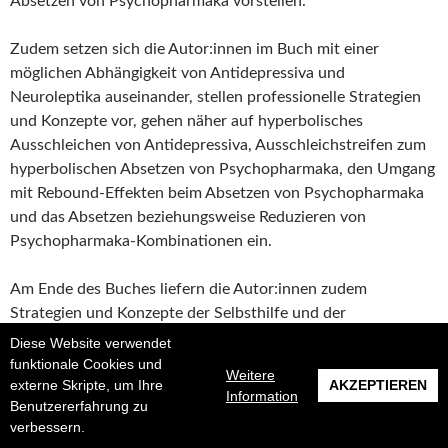
Absetzen von Psychopharmaka vorstellen.
Zudem setzen sich die Autor:innen im Buch mit einer
möglichen Abhängigkeit von Antidepressiva und
Neuroleptika auseinander, stellen professionelle Strategien
und Konzepte vor, gehen näher auf hyperbolisches
Ausschleichen von Antidepressiva, Ausschleichstreifen zum
hyperbolischen Absetzen von Psychopharmaka, den Umgang
mit Rebound-Effekten beim Absetzen von Psychopharmaka
und das Absetzen beziehungsweise Reduzieren von
Psychopharmaka-Kombinationen ein.
Am Ende des Buches liefern die Autor:innen zudem
Strategien und Konzepte der Selbsthilfe und der
unterstützten Selbsthilfe, zum Beispiel
Diese Website verwendet
Angehörigenunterstützung, Peer-Unterstützung und Online-
funktionale Cookies und
Weitere
externe Skripte, um Ihre
AKZEPTIEREN
Plattformen.
Information
Benutzererfahrung zu
verbessern.
Psychopharmaka reduzieren und absetzen. Praxiskonzepte für 
weiterlesen
→