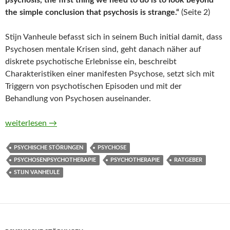
psychosis, the first thing we need to do is to look beyond
the simple conclusion that psychosis is strange.“
(Seite 2)
Stijn Vanheule befasst sich in seinem Buch initial damit, dass
Psychosen mentale Krisen sind, geht danach näher auf
diskrete psychotische Erlebnisse ein, beschreibt
Charakteristiken einer manifesten Psychose, setzt sich mit
Triggern von psychotischen Episoden und mit der
Behandlung von Psychosen auseinander.
Why Psychosis Is Not So Crazy. A Road Map to Hope and Recove
weiterlesen
→
PSYCHISCHE STÖRUNGEN
PSYCHOSE
PSYCHOSENPSYCHOTHERAPIE
PSYCHOTHERAPIE
RATGEBER
STIJN VANHEULE