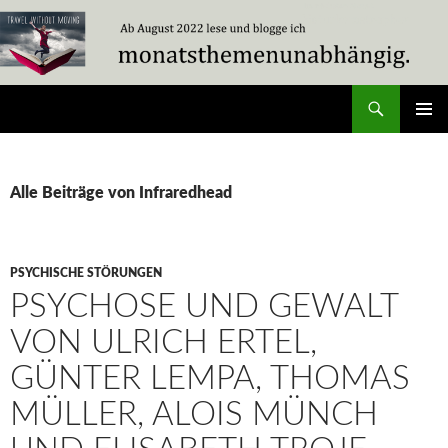
Zum
Inhalt
springen
Suchen
Travel Without Moving
PRIMÄR
MENÜ
Alle Beiträge von Infraredhead
PSYCHISCHE STÖRUNGEN
PSYCHOSE UND GEWALT
VON ULRICH ERTEL,
GÜNTER LEMPA, THOMAS
MÜLLER, ALOIS MÜNCH