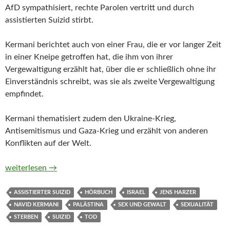
AfD sympathisiert, rechte Parolen vertritt und durch
assistierten Suizid stirbt.
Kermani berichtet auch von einer Frau, die er vor langer Zeit
in einer Kneipe getroffen hat, die ihm von ihrer
Vergewaltigung erzählt hat, über die er schließlich ohne ihr
Einverständnis schreibt, was sie als zweite Vergewaltigung
empfindet.
Kermani thematisiert zudem den Ukraine-Krieg,
Antisemitismus und Gaza-Krieg und erzählt von anderen
Konflikten auf der Welt.
Sommer 24 von Navid Kermani (Hörbuch)
weiterlesen
→
ASSISTIERTER SUIZID
HÖRBUCH
ISRAEL
JENS HARZER
NAVID KERMANI
PALÄSTINA
SEX UND GEWALT
SEXUALITÄT
STERBEN
SUIZID
TOD