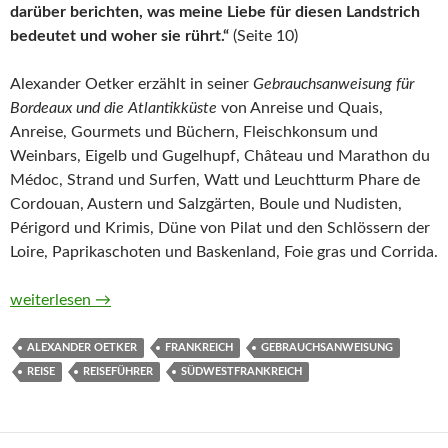
darüber berichten, was meine Liebe für diesen Landstrich
bedeutet und woher sie rührt.“
(Seite 10)
Alexander Oetker erzählt in seiner
Gebrauchsanweisung für
Bordeaux und die Atlantikküste
von Anreise und Quais,
Anreise, Gourmets und Büchern, Fleischkonsum und
Weinbars, Eigelb und Gugelhupf, Château und Marathon du
Médoc, Strand und Surfen, Watt und Leuchtturm Phare de
Cordouan, Austern und Salzgärten, Boule und Nudisten,
Périgord und Krimis, Düne von Pilat und den Schlössern der
Loire, Paprikaschoten und Baskenland, Foie gras und Corrida.
Gebrauchsanweisung für Bordeaux und die Atlantikküste von 
weiterlesen
→
ALEXANDER OETKER
FRANKREICH
GEBRAUCHSANWEISUNG
REISE
REISEFÜHRER
SÜDWESTFRANKREICH