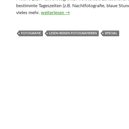
bestimmte Tageszeiten (z.B. Nachtfotografie, blaue Stun
Fotografie-Special: Set the mood with books
vieles mehr.
weiterlesen
→
FOTOGRAFIE
LESEN-REISEN-FOTOGRAFIEREN
SPECIAL