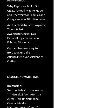
Perry (Hörbuch)
Why Psychosis Is Not So
Crazy. A Road Map to Hope
and Recovery for Families and
Caregivers von Stijn Vanheule
Achtsamkeitsbasierte kognitive
Therapie bei
Zwangsstörungen. Das
Behandlungsmanual von
Fabrizio Didonna
Gebrauchsanweisung für
Bordeaux und die
Atlantikküste von Alexander
Oetker
NEUESTE KOMMENTARE
[Rezension]
Sachbuch/Naturwissenschaft
*** Heureka!: Von Atom bis
Zufall – die unglaubliche
Geschichte der
Naturwissenschaften ***