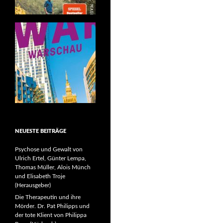
NEUESTE BEITRÄGE
Psychose und Gewalt von
Ulrich Ertel, Günter Lempa,
Thomas Müller, Alois Münch
und Elisabeth Troje
(Herausgeber)
Die Therapeutin und ihre
Mörder. Dr. Pat Philipps und
der tote Klient von Philippa