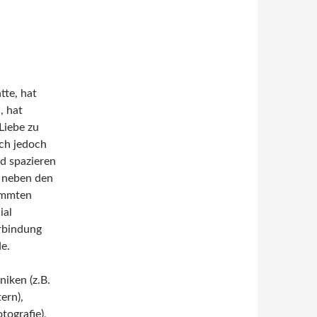
tte, hat
, hat
Liebe zu
ich jedoch
d spazieren
, neben den
immten
ial
erbindung
e.
iken (z.B.
ern),
tografie),