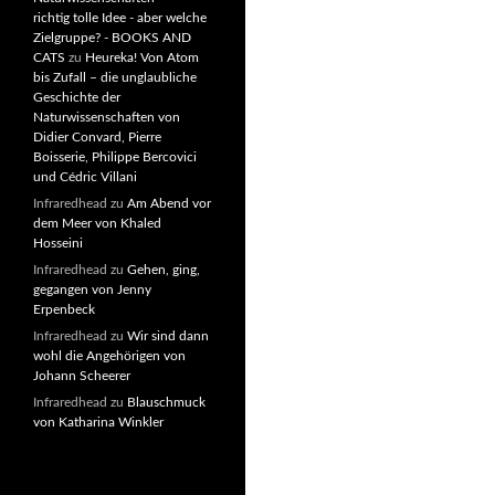
richtig tolle Idee - aber welche
Zielgruppe? - BOOKS AND
CATS
zu
Heureka! Von Atom
bis Zufall – die unglaubliche
Geschichte der
Naturwissenschaften von
Didier Convard, Pierre
Boisserie, Philippe Bercovici
und Cédric Villani
Infraredhead
zu
Am Abend vor
dem Meer von Khaled
Hosseini
Infraredhead
zu
Gehen, ging,
gegangen von Jenny
Erpenbeck
Infraredhead
zu
Wir sind dann
wohl die Angehörigen von
Johann Scheerer
Infraredhead
zu
Blauschmuck
von Katharina Winkler