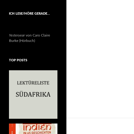
ICH LESE/HÖRE GERADE…
Yesteryear
von Caro Claire
Burke (Hörbuch)
TOP POSTS