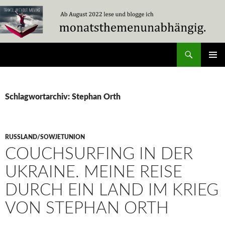
Zum
Inhalt
springen
Suchen
Travel Without Moving
PRIMÄR
MENÜ
Schlagwortarchiv: Stephan Orth
RUSSLAND/SOWJETUNION
COUCHSURFING IN DER
UKRAINE. MEINE REISE
DURCH EIN LAND IM KRIEG
VON STEPHAN ORTH