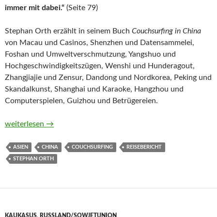
immer mit dabei.“
(Seite 79)
Stephan Orth erzählt in seinem Buch
Couchsurfing in China
von Macau und Casinos, Shenzhen und Datensammelei,
Foshan und Umweltverschmutzung, Yangshuo und
Hochgeschwindigkeitszügen, Wenshi und Hunderagout,
Zhangjiajie und Zensur, Dandong und Nordkorea, Peking und
Skandalkunst, Shanghai und Karaoke, Hangzhou und
Computerspielen, Guizhou und Betrügereien.
Couchsurfing in China. Durch die Wohnzimmer der neuen Su
weiterlesen
→
ASIEN
CHINA
COUCHSURFING
REISEBERICHT
STEPHAN ORTH
KAUKASUS
,
RUSSLAND/SOWJETUNION