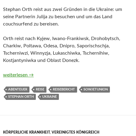
Stephan Orth reist aus zwei Gründen in die Ukraine: um
seine Partnerin Julija zu besuchen und um das Land
couchsurfend zu bereisen.
Orth reist nach Kyjew, Iwano-Frankiwsk, Drohobytsch,
Charkiw, Poltawa, Odesa, Dnipro, Saporischschja,
Tscherniwzi, Winnyzja, Lukaschiwka, Tschernihiw,
Kostjantyniwka und Oblast Donezk.
Couchsurfing in der Ukraine. Meine Reise durch ein Land im K
weiterlesen
→
ABENTEUER
REISE
REISEBERICHT
SOWJETUNION
STEPHAN ORTH
UKRAINE
KÖRPERLICHE KRANKHEIT
,
VEREINIGTES KÖNIGREICH