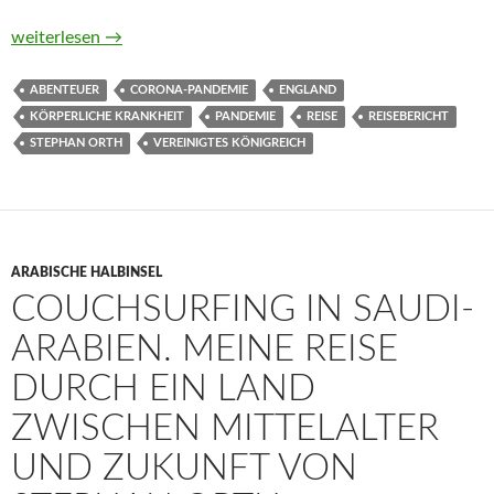
Absolutely ausgesperrt. Wie ich 700 Kilometer durch England
weiterlesen
→
ABENTEUER
CORONA-PANDEMIE
ENGLAND
KÖRPERLICHE KRANKHEIT
PANDEMIE
REISE
REISEBERICHT
STEPHAN ORTH
VEREINIGTES KÖNIGREICH
ARABISCHE HALBINSEL
COUCHSURFING IN SAUDI-
ARABIEN. MEINE REISE
DURCH EIN LAND
ZWISCHEN MITTELALTER
UND ZUKUNFT VON