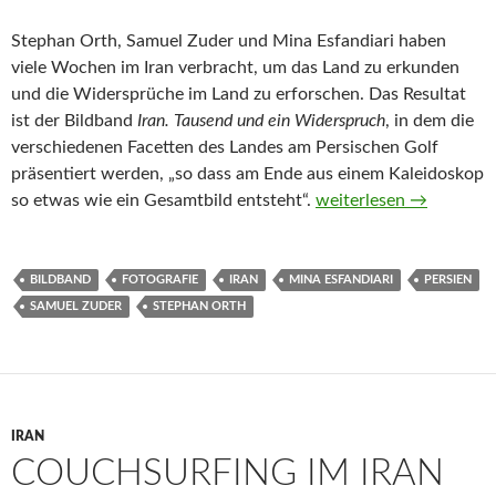
Stephan Orth, Samuel Zuder und Mina Esfandiari haben
viele Wochen im Iran verbracht, um das Land zu erkunden
und die Widersprüche im Land zu erforschen. Das Resultat
ist der Bildband
Iran. Tausend und ein Widerspruch
, in dem die
verschiedenen Facetten des Landes am Persischen Golf
präsentiert werden, „so dass am Ende aus einem Kaleidoskop
Iran. Tausend und ein 
so etwas wie ein Gesamtbild entsteht“.
weiterlesen
→
BILDBAND
FOTOGRAFIE
IRAN
MINA ESFANDIARI
PERSIEN
SAMUEL ZUDER
STEPHAN ORTH
IRAN
COUCHSURFING IM IRAN