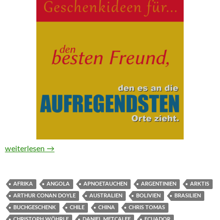
Geschenkideen für den besten Freund, den es an die aufregend
weiterlesen
→
AFRIKA
ANGOLA
APNOETAUCHEN
ARGENTINIEN
ARKTIS
ARTHUR CONAN DOYLE
AUSTRALIEN
BOLIVIEN
BRASILIEN
BUCHGESCHENK
CHILE
CHINA
CHRIS TOMAS
CHRISTOPH WÖHRLE
DANIEL METCALFE
ECUADOR