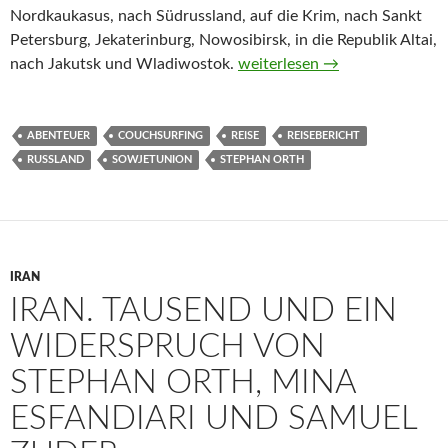
Nordkaukasus, nach Südrussland, auf die Krim, nach Sankt
Petersburg, Jekaterinburg, Nowosibirsk, in die Republik Altai,
Couchsurfing in Russland von
nach Jakutsk und Wladiwostok.
weiterlesen
→
ABENTEUER
COUCHSURFING
REISE
REISEBERICHT
RUSSLAND
SOWJETUNION
STEPHAN ORTH
IRAN
IRAN. TAUSEND UND EIN
WIDERSPRUCH VON
STEPHAN ORTH, MINA
ESFANDIARI UND SAMUEL