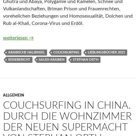
Ghutra und Abaya, Polygamie und Kamelen, Schnee und
Vulkanlandschaften, Briman Prison und Frauenrechten,
vorehelichen Beziehungen und Homosexualität, Dolchen und
Rub al-Khali, Corona-Virus und Erdöl.
Couchsurfing in Saudi-Arabien. Meine Reise durch ein Land z
weiterlesen
→
ARABISCHE HALBINSEL
COUCHSURFING
LIEBLINGSBÜCHER 2021
REISEBERICHT
SAUDI-ARABIEN
STEPHAN ORTH
ALLGEMEIN
COUCHSURFING IN CHINA.
DURCH DIE WOHNZIMMER
DER NEUEN SUPERMACHT