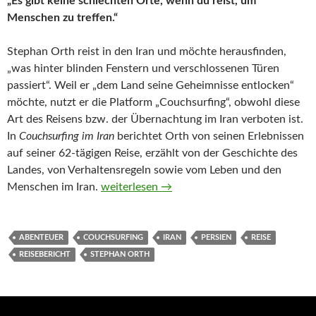
„Es gibt keine schlechten Orte, wenn du reist, um
Menschen zu treffen.“
Stephan Orth reist in den Iran und möchte herausfinden,
„was hinter blinden Fenstern und verschlossenen Türen
passiert“. Weil er „dem Land seine Geheimnisse entlocken“
möchte, nutzt er die Platform „Couchsurfing“, obwohl diese
Art des Reisens bzw. der Übernachtung im Iran verboten ist.
In
Couchsurfing im Iran
berichtet Orth von seinen Erlebnissen
auf seiner 62-tägigen Reise, erzählt von der Geschichte des
Landes, von Verhaltensregeln sowie vom Leben und den
Couchsurfing im Iran von Stephan Orth
Menschen im Iran.
weiterlesen
→
ABENTEUER
COUCHSURFING
IRAN
PERSIEN
REISE
REISEBERICHT
STEPHAN ORTH