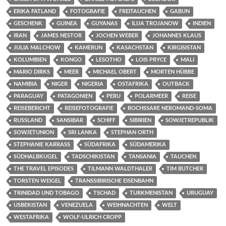
ERIKA FATLAND
FOTOGRAFIE
FREITAUCHEN
GABUN
GESCHENK
GUINEA
GUYANAS
ILIJA TROJANOW
INDIEN
IRAN
JAMES NESTOR
JOCHEN WEBER
JOHANNES KLAUS
JULIA MALCHOW
KAMERUN
KASACHSTAN
KIRGISISTAN
KOLUMBIEN
KONGO
LESOTHO
LOIS PRYCE
MALI
MARIO DIRKS
MEER
MICHAEL OBERT
MORTEN HÜBBE
NAMIBIA
NIGER
NIGERIA
OSTAFRIKA
OUTBACK
PARAGUAY
PATAGONIEN
PERU
POLARMEER
REISE
REISEBERICHT
REISEFOTOGRAFIE
ROCHSSARE NEROMAND-SOMA
RUSSLAND
SANSIBAR
SCHIFF
SIBIRIEN
SOWJETREPUBLIK
SOWJETUNION
SRI LANKA
STEPHAN ORTH
STEPHANIE KARRASS
SÜDAFRIKA
SÜDAMERIKA
SÜDHALBKUGEL
TADSCHIKISTAN
TANSANIA
TAUCHEN
THE TRAVEL EPISODES
TILMANN WALDTHALER
TIM BUTCHER
TORSTEN WEIGEL
TRANSSIBIRISCHE EISENBAHN
TRINIDAD UND TOBAGO
TSCHAD
TURKMENISTAN
URUGUAY
USBEKISTAN
VENEZUELA
WEIHNACHTEN
WELT
WESTAFRIKA
WOLF-ULRICH CROPP