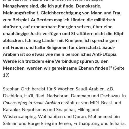
Mangelware sind, die ich gut finde. Demokratie,
Meinungsfreiheit, Gleichberechtigung von Mann und Frau
zum Beispiel. Außerdem mag ich Länder, die militärisch
abrüsten, auf erneuerbare Energien setzen, über eine
unabhängige Justiz verfügen und Straftätern nicht die Köpf
abhacken. Ich mag Länder mit Kneipen, ich spreche gern
mit Frauen und halte Religionen für überschätzt. Saudi-
Arabien ist so etwas wie mein persönliches Anti-Utopia.
Werde ich trotzdem eine Verbindung spüren zu den
Menschen, werden wir gemeinsame Ebenen finden?“
(Seite
19)
Stephan Orth bereist für 9 Wochen Saudi-Arabien, z.B.
Dschidda, Ha‘il, Riad, Nadschran, Dammam und Dschazan. In
Couchsurfing in Saudi-Arabien
erzählt er von MDL Beast und
Karaoke, Nepotismus und Snapchat, Hiking und
Wüstencamping, Wahhabiten und Quran, Mohammed bin
Salman und Bürgerkrieg im Jemen, Enthauptung und Scharia,