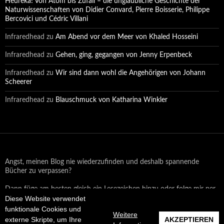
Heureka! Von Atom bis Zufall – die unglaubliche Geschichte der
Naturwissenschaften von Didier Convard, Pierre Boisserie, Philippe
Bercovici und Cédric Villani
Infraredhead
zu
Am Abend vor dem Meer von Khaled Hosseini
Infraredhead
zu
Gehen, ging, gegangen von Jenny Erpenbeck
Infraredhead
zu
Wir sind dann wohl die Angehörigen von Johann
Scheerer
Infraredhead
zu
Blauschmuck von Katharina Winkler
Angst, meinen Blog nie wiederzufinden und deshalb spannende
Bücher zu verpassen?
Dann füge am besten gleich ein Lesezeichen hinzu oder folge mir per
Diese Website verwendet
Email oder auf Facebook!
funktionale Cookies und
Weitere
externe Skripte, um Ihre
AKZEPTIEREN