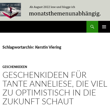
Zum
Inhalt
springen
Suchen
Travel Without Moving
PRIMÄR
MENÜ
Schlagwortarchiv: Kerstin Viering
GESCHENKIDEEN
GESCHENKIDEEN FÜR
TANTE ANNELIESE, DIE VIEL
ZU OPTIMISTISCH IN DIE
ZUKUNFT SCHAUT