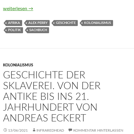
In Afrika. Reise in die Zukunft von Alex Perry
weiterlesen
→
AFRIKA
ALEX PERRY
GESCHICHTE
KOLONIALISMUS
POLITIK
SACHBUCH
KOLONIALISMUS
GESCHICHTE DER
SKLAVEREI. VON DER
ANTIKE BIS INS 21.
JAHRHUNDERT VON
ANDREAS ECKERT
13/06/2021
INFRAREDHEAD
KOMMENTAR HINTERLASSEN