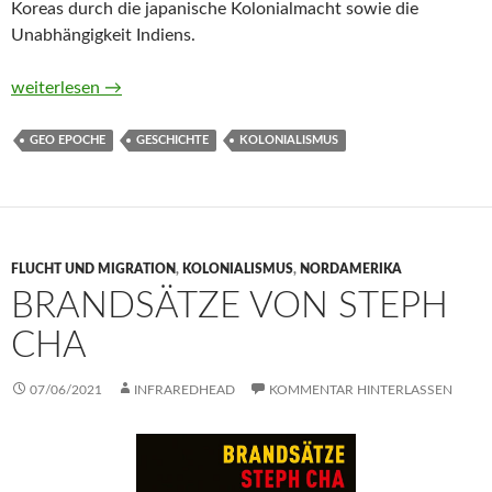
Koreas durch die japanische Kolonialmacht sowie die
Unabhängigkeit Indiens.
GEO EPOCHE Der Kolonialismus. Die Welt im Griff Europas
weiterlesen
→
GEO EPOCHE
GESCHICHTE
KOLONIALISMUS
FLUCHT UND MIGRATION
,
KOLONIALISMUS
,
NORDAMERIKA
BRANDSÄTZE VON STEPH
CHA
07/06/2021
INFRAREDHEAD
KOMMENTAR HINTERLASSEN