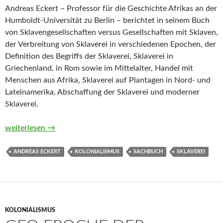
Andreas Eckert – Professor für die Geschichte Afrikas an der
Humboldt-Universität zu Berlin – berichtet in seinem Buch
von Sklavengesellschaften versus Gesellschaften mit Sklaven,
der Verbreitung von Sklaverei in verschiedenen Epochen, der
Definition des Begriffs der Sklaverei, Sklaverei in
Griechenland, in Rom sowie im Mittelalter, Handel mit
Menschen aus Afrika, Sklaverei auf Plantagen in Nord- und
Lateinamerika, Abschaffung der Sklaverei und moderner
Sklaverei.
Geschichte der Sklaverei. Von der Antike bis ins 21. Jahrhund
weiterlesen
→
ANDREAS ECKERT
KOLONIALISMUS
SACHBUCH
SKLAVEREI
KOLONIALISMUS