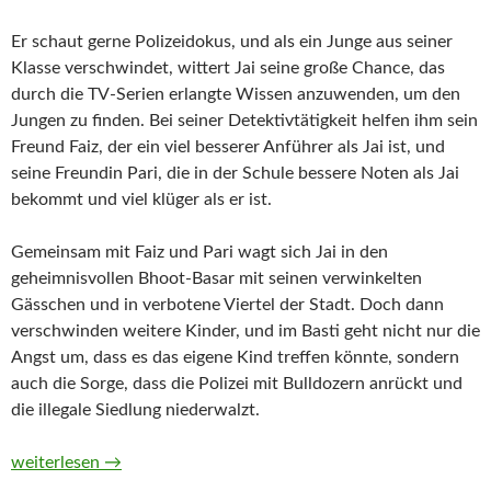
Er schaut gerne Polizeidokus, und als ein Junge aus seiner
Klasse verschwindet, wittert Jai seine große Chance, das
durch die TV-Serien erlangte Wissen anzuwenden, um den
Jungen zu finden. Bei seiner Detektivtätigkeit helfen ihm sein
Freund Faiz, der ein viel besserer Anführer als Jai ist, und
seine Freundin Pari, die in der Schule bessere Noten als Jai
bekommt und viel klüger als er ist.
Gemeinsam mit Faiz und Pari wagt sich Jai in den
geheimnisvollen Bhoot-Basar mit seinen verwinkelten
Gässchen und in verbotene Viertel der Stadt. Doch dann
verschwinden weitere Kinder, und im Basti geht nicht nur die
Angst um, dass es das eigene Kind treffen könnte, sondern
auch die Sorge, dass die Polizei mit Bulldozern anrückt und
die illegale Siedlung niederwalzt.
Die Detektive vom Bhoot-Basar von Deepa Anappara (Hörbuch
weiterlesen
→