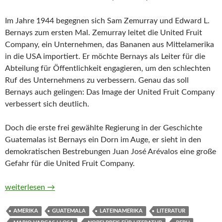
Im Jahre 1944 begegnen sich Sam Zemurray und Edward L.
Bernays zum ersten Mal. Zemurray leitet die United Fruit
Company, ein Unternehmen, das Bananen aus Mittelamerika
in die USA importiert. Er möchte Bernays als Leiter für die
Abteilung für Öffentlichkeit engagieren, um den schlechten
Ruf des Unternehmens zu verbessern. Genau das soll
Bernays auch gelingen: Das Image der United Fruit Company
verbessert sich deutlich.
Doch die erste frei gewählte Regierung in der Geschichte
Guatemalas ist Bernays ein Dorn im Auge, er sieht in den
demokratischen Bestrebungen Juan José Arévalos eine große
Gefahr für die United Fruit Company.
Harte Jahre von Mario Vargas Llosa
weiterlesen
→
AMERIKA
GUATEMALA
LATEINAMERIKA
LITERATUR