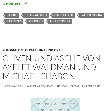
Schwarzer Widerstand. Sklaverei und Rassismus in Lateinameri
weiterlesen
→
KARIBIK
KOLONIALISMUS
KOLONIALZEIT
LATEINAMERIKA
RASSISMUS
SKLAVEREI
TONI KEPPELER
KOLONIALISMUS
,
PALÄSTINA UND ISRAEL
OLIVEN UND ASCHE VON
AYELET WALDMAN UND
MICHAEL CHABON
27/06/2021
INFRAREDHEAD
KOMMENTAR HINTERLASSEN