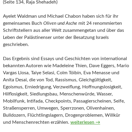
(Seite 134, Raja Shehadeh)
Ayelet Waldman und Michael Chabon haben sich für ihr
gemeinsames Buch
Oliven und Asche
mit 24 renommierten
Schriftstellern aus aller Welt zusammengetan und über das
Leben der Palästinenser unter der Besatzung Israels
geschrieben.
Das Ergebnis sind Essays und Geschichten von international
bekannten Autoren wie Madeleine Thien, Dave Eggers, Mario
Vargas Llosa, Taiye Selasi, Colm Tóibín, Eva Menasse und
Anita Desai, die von Tod, Rassismus, Gleichgültigkeit,
Egoismus, Erniedrigung, Verzweiflung, Hoffnungslosigkeit,
Hilflosigkeit, Siedlungsbau, Menschenwürde, Wasser,
Mobilfunk, Intifada, Checkpoints, Passagierscheinen, Seife,
Straßensperren, Umwegen, Sperrzonen, Olivenhainen,
Bulldozern, Flüchtlingslagern, Drogenproblemen, Willkür
Oliven und Asche von Ayele
und Menschenrechten erzählen.
weiterlesen
→