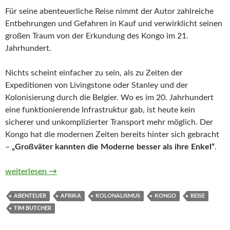
Für seine abenteuerliche Reise nimmt der Autor zahlreiche
Entbehrungen und Gefahren in Kauf und verwirklicht seinen
großen Traum von der Erkundung des Kongo im 21.
Jahrhundert.
Nichts scheint einfacher zu sein, als zu Zeiten der
Expeditionen von Livingstone oder Stanley und der
Kolonisierung durch die Belgier. Wo es im 20. Jahrhundert
eine funktionierende Infrastruktur gab, ist heute kein
sicherer und unkomplizierter Transport mehr möglich. Der
Kongo hat die modernen Zeiten bereits hinter sich gebracht
–
„Großväter kannten die Moderne besser als ihre Enkel“
.
Blood River. Meine Reise ins dunkle Herz des Kongo von Tim B
weiterlesen
→
ABENTEUER
AFRIKA
KOLONALISMUS
KONGO
REISE
TIM BUTCHER