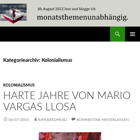
Zum
Inhalt
springen
Suchen
Travel Without Moving
PRIMÄR
MENÜ
Kategoriearchiv: Kolonialismus
KOLONIALISMUS
HARTE JAHRE VON MARIO
VARGAS LLOSA
06/07/2021
INFRAREDHEAD
KOMMENTAR HINTERLASSEN