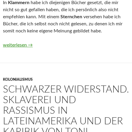
In
Klammern
habe ich diejenigen Bücher gesetzt, die mir
nicht so gut gefallen haben, die ich persönlich also nicht
empfehlen kann. Mit einem
Sternchen
versehen habe ich
Bücher, die ich selbst noch nicht gelesen, zu denen ich mir
somit noch keine eigene Meinung gebildet habe.
Belletristik und Sachbücher über Kolonialismus (sowie Rassism
weiterlesen
→
KOLONIALISMUS
SCHWARZER WIDERSTAND.
SKLAVEREI UND
RASSISMUS IN
LATEINAMERIKA UND DER
KARIBIK VON TONI