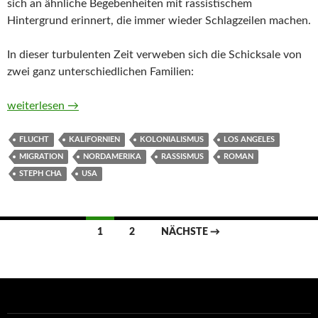
sich an ähnliche Begebenheiten mit rassistischem
Hintergrund erinnert, die immer wieder Schlagzeilen machen.
In dieser turbulenten Zeit verweben sich die Schicksale von
zwei ganz unterschiedlichen Familien:
Brandsätze von Steph Cha
weiterlesen
→
FLUCHT
KALIFORNIEN
KOLONIALISMUS
LOS ANGELES
MIGRATION
NORDAMERIKA
RASSISMUS
ROMAN
STEPH CHA
USA
Beitragsnavigation
1
2
NÄCHSTE →