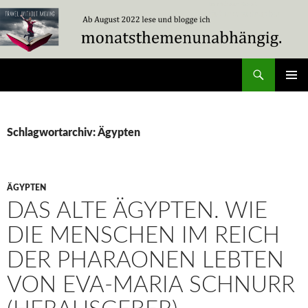
Zum
Inhalt
springen
Suchen
Travel Without Moving
PRIMÄR
MENÜ
Schlagwortarchiv: Ägypten
ÄGYPTEN
DAS ALTE ÄGYPTEN. WIE
DIE MENSCHEN IM REICH
DER PHARAONEN LEBTEN
VON EVA-MARIA SCHNURR