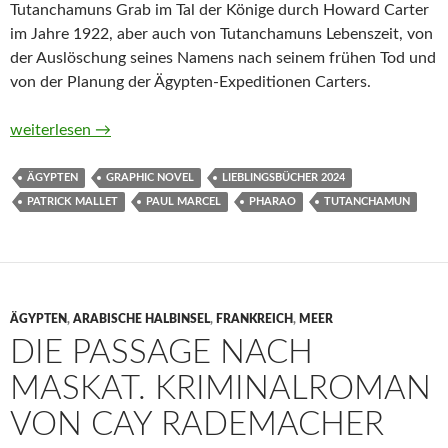
Tutanchamuns Grab im Tal der Könige durch Howard Carter
im Jahre 1922, aber auch von Tutanchamuns Lebenszeit, von
der Auslöschung seines Namens nach seinem frühen Tod und
von der Planung der Ägypten-Expeditionen Carters.
Tutanchamuns Vermächtnis. Im Reich der vergessenen Pharaon
weiterlesen
→
ÄGYPTEN
GRAPHIC NOVEL
LIEBLINGSBÜCHER 2024
PATRICK MALLET
PAUL MARCEL
PHARAO
TUTANCHAMUN
ÄGYPTEN
,
ARABISCHE HALBINSEL
,
FRANKREICH
,
MEER
DIE PASSAGE NACH
MASKAT. KRIMINALROMAN
VON CAY RADEMACHER