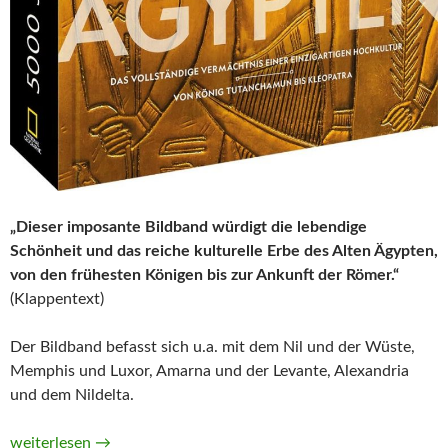
„Dieser imposante Bildband würdigt die lebendige
Schönheit und das reiche kulturelle Erbe des Alten Ägypten,
von den frühesten Königen bis zur Ankunft der Römer.“
(Klappentext)
Der Bildband befasst sich u.a. mit dem Nil und der Wüste,
Memphis und Luxor, Amarna und der Levante, Alexandria
und dem Nildelta.
5000 Jahre Ägypten: Das vollständige Vermächtnis einer einzi
weiterlesen
→