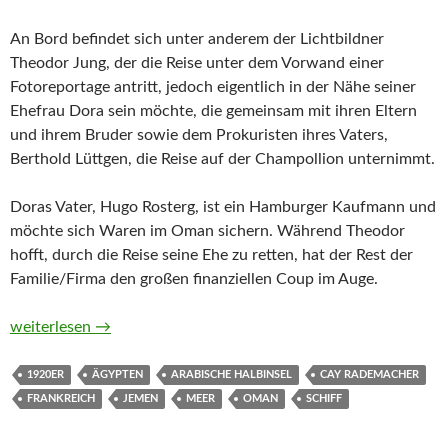
An Bord befindet sich unter anderem der Lichtbildner
Theodor Jung, der die Reise unter dem Vorwand einer
Fotoreportage antritt, jedoch eigentlich in der Nähe seiner
Ehefrau Dora sein möchte, die gemeinsam mit ihren Eltern
und ihrem Bruder sowie dem Prokuristen ihres Vaters,
Berthold Lüttgen, die Reise auf der Champollion unternimmt.
Doras Vater, Hugo Rosterg, ist ein Hamburger Kaufmann und
möchte sich Waren im Oman sichern. Während Theodor
hofft, durch die Reise seine Ehe zu retten, hat der Rest der
Familie/Firma den großen finanziellen Coup im Auge.
Die Passage nach Maskat. Kriminalroman von Cay Rademache
weiterlesen
→
1920ER
ÄGYPTEN
ARABISCHE HALBINSEL
CAY RADEMACHER
FRANKREICH
JEMEN
MEER
OMAN
SCHIFF