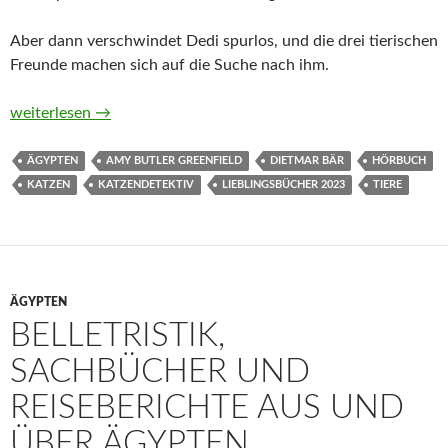
Aber dann verschwindet Dedi spurlos, und die drei tierischen
Freunde machen sich auf die Suche nach ihm.
Ein Fall für Katzendetektiv Ra. Die Suche nach Pharaos Sohn 
weiterlesen
→
ÄGYPTEN
AMY BUTLER GREENFIELD
DIETMAR BÄR
HÖRBUCH
KATZEN
KATZENDETEKTIV
LIEBLINGSBÜCHER 2023
TIERE
ÄGYPTEN
BELLETRISTIK,
SACHBÜCHER UND
REISEBERICHTE AUS UND
ÜBER ÄGYPTEN