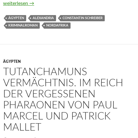
Kleopatras Grab. Ägypten-Krimi von Constantin Schreiber
weiterlesen
→
ÄGYPTEN
ALEXANDRIA
CONSTANTIN SCHREIBER
KRIMINALROMAN
NORDAFRIKA
ÄGYPTEN
TUTANCHAMUNS
VERMÄCHTNIS. IM REICH
DER VERGESSENEN
PHARAONEN VON PAUL
MARCEL UND PATRICK
MALLET