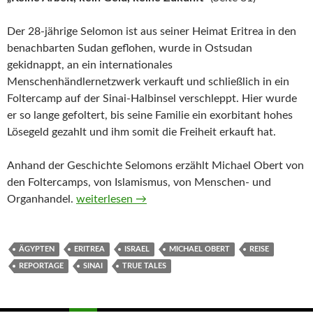
Der 28-jährige Selomon ist aus seiner Heimat Eritrea in den
benachbarten Sudan geflohen, wurde in Ostsudan
gekidnappt, an ein internationales
Menschenhändlernetzwerk verkauft und schließlich in ein
Foltercamp auf der Sinai-Halbinsel verschleppt. Hier wurde
er so lange gefoltert, bis seine Familie ein exorbitant hohes
Lösegeld gezahlt und ihm somit die Freiheit erkauft hat.
Anhand der Geschichte Selomons erzählt Michael Obert von
den Foltercamps, von Islamismus, von Menschen- und
18 Tage im Sinai von Michael Obert
Organhandel.
weiterlesen
→
ÄGYPTEN
ERITREA
ISRAEL
MICHAEL OBERT
REISE
REPORTAGE
SINAI
TRUE TALES