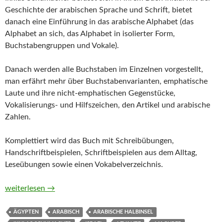
Geschichte der arabischen Sprache und Schrift, bietet
danach eine Einführung in das arabische Alphabet (das
Alphabet an sich, das Alphabet in isolierter Form,
Buchstabengruppen und Vokale).
Danach werden alle Buchstaben im Einzelnen vorgestellt,
man erfährt mehr über Buchstabenvarianten, emphatische
Laute und ihre nicht-emphatischen Gegenstücke,
Vokalisierungs- und Hilfszeichen, den Artikel und arabische
Zahlen.
Komplettiert wird das Buch mit Schreibübungen,
Handschriftbeispielen, Schriftbeispielen aus dem Alltag,
Leseübungen sowie einen Vokabelverzeichnis.
Einführung in die arabische Schrift von Ikhlas Schumacher
weiterlesen
→
ÄGYPTEN
ARABISCH
ARABISCHE HALBINSEL