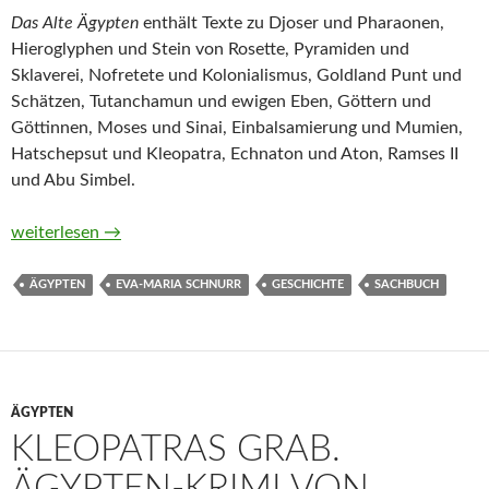
Das Alte Ägypten
enthält Texte zu Djoser und Pharaonen,
Hieroglyphen und Stein von Rosette, Pyramiden und
Sklaverei, Nofretete und Kolonialismus, Goldland Punt und
Schätzen, Tutanchamun und ewigen Eben, Göttern und
Göttinnen, Moses und Sinai, Einbalsamierung und Mumien,
Hatschepsut und Kleopatra, Echnaton und Aton, Ramses II
und Abu Simbel.
Das Alte Ägypten. Wie die Menschen im Reich der Pharaonen 
weiterlesen
→
ÄGYPTEN
EVA-MARIA SCHNURR
GESCHICHTE
SACHBUCH
ÄGYPTEN
KLEOPATRAS GRAB.
ÄGYPTEN-KRIMI VON