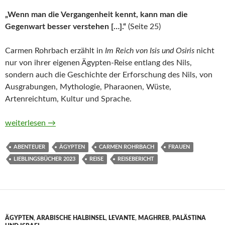
„Wenn man die Vergangenheit kennt, kann man die
Gegenwart besser verstehen […].“
(Seite 25)
Carmen Rohrbach erzählt in
Im Reich von Isis und Osiris
nicht
nur von ihrer eigenen Ägypten-Reise entlang des Nils,
sondern auch die Geschichte der Erforschung des Nils, von
Ausgrabungen, Mythologie, Pharaonen, Wüste,
Artenreichtum, Kultur und Sprache.
Im Reich von Isis und Osiris von Carmen Rohrbach
weiterlesen
→
ABENTEUER
ÄGYPTEN
CARMEN ROHRBACH
FRAUEN
LIEBLINGSBÜCHER 2023
REISE
REISEBERICHT
ÄGYPTEN
,
ARABISCHE HALBINSEL
,
LEVANTE
,
MAGHREB
,
PALÄSTINA