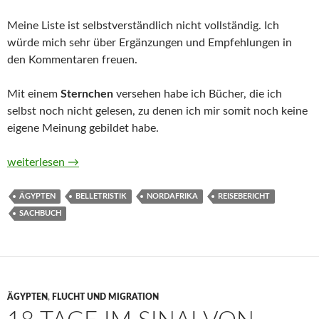
Meine Liste ist selbstverständlich nicht vollständig. Ich
würde mich sehr über Ergänzungen und Empfehlungen in
den Kommentaren freuen.
Mit einem
Sternchen
versehen habe ich Bücher, die ich
selbst noch nicht gelesen, zu denen ich mir somit noch keine
eigene Meinung gebildet habe.
Belletristik, Sachbücher und Reiseberichte aus und über Ägypt
weiterlesen
→
ÄGYPTEN
BELLETRISTIK
NORDAFRIKA
REISEBERICHT
SACHBUCH
ÄGYPTEN
,
FLUCHT UND MIGRATION