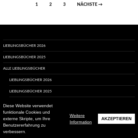
Beitragsnavigation
1
2
3
NÄCHSTE →
LIEBLINGSBÜCHER 2026
LIEBLINGSBÜCHER 2025
ALLE LIEBLINGSBÜCHER
LIEBLINGSBÜCHER 2026
LIEBLINGSBÜCHER 2025
LIEBLINGSBÜCHER 2024
Diese Website verwendet
funktionale Cookies und
LIEBLINGSBÜCHER 2023
Weitere
externe Skripte, um Ihre
AKZEPTIEREN
Information
Benutzererfahrung zu
LIEBLINGSBÜCHER 2022
verbessern.
LIEBLINGSBÜCHER 2021