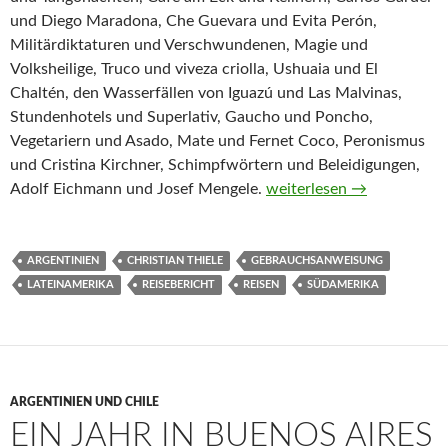
und Diego Maradona, Che Guevara und Evita Perón,
Militärdiktaturen und Verschwundenen, Magie und
Volksheilige, Truco und viveza criolla, Ushuaia und El
Chaltén, den Wasserfällen von Iguazú und Las Malvinas,
Stundenhotels und Superlativ, Gaucho und Poncho,
Vegetariern und Asado, Mate und Fernet Coco, Peronismus
und Cristina Kirchner, Schimpfwörtern und Beleidigungen,
Gebrauchsanweisung für A
Adolf Eichmann und Josef Mengele.
weiterlesen
→
ARGENTINIEN
CHRISTIAN THIELE
GEBRAUCHSANWEISUNG
LATEINAMERIKA
REISEBERICHT
REISEN
SÜDAMERIKA
ARGENTINIEN UND CHILE
EIN JAHR IN BUENOS AIRES