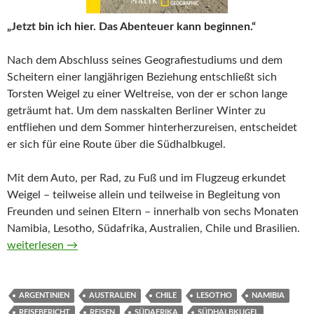
„Jetzt bin ich hier. Das Abenteuer kann beginnen.“
Nach dem Abschluss seines Geografiestudiums und dem
Scheitern einer langjährigen Beziehung entschließt sich
Torsten Weigel zu einer Weltreise, von der er schon lange
geträumt hat. Um dem nasskalten Berliner Winter zu
entfliehen und dem Sommer hinterherzureisen, entscheidet
er sich für eine Route über die Südhalbkugel.
Mit dem Auto, per Rad, zu Fuß und im Flugzeug erkundet
Weigel – teilweise allein und teilweise in Begleitung von
Freunden und seinen Eltern – innerhalb von sechs Monaten
Namibia, Lesotho, Südafrika, Australien, Chile und Brasilien.
Abenteuer Südhalbkugel. Sechs Monate, sechs Länder, drei Ko
weiterlesen
→
ARGENTINIEN
AUSTRALIEN
CHILE
LESOTHO
NAMIBIA
REISEBERICHT
REISEN
SÜDAFRIKA
SÜDHALBKUGEL