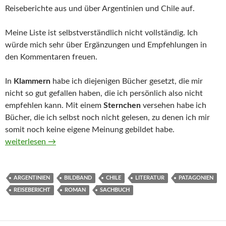
Reiseberichte aus und über Argentinien und Chile auf.
Meine Liste ist selbstverständlich nicht vollständig. Ich
würde mich sehr über Ergänzungen und Empfehlungen in
den Kommentaren freuen.
In
Klammern
habe ich diejenigen Bücher gesetzt, die mir
nicht so gut gefallen haben, die ich persönlich also nicht
empfehlen kann. Mit einem
Sternchen
versehen habe ich
Bücher, die ich selbst noch nicht gelesen, zu denen ich mir
somit noch keine eigene Meinung gebildet habe.
Belletristik, Sachbücher, Reiseberichte und Bildbände aus und 
weiterlesen
→
ARGENTINIEN
BILDBAND
CHILE
LITERATUR
PATAGONIEN
REISEBERICHT
ROMAN
SACHBUCH