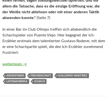
einen fernen, vagen Stellungswechsel opferten; und vor
allem die Tatsache, dass es die einzige Eröffnung war, die
der Weiße nicht ablehnen oder mit einer anderen Taktik
abwenden konnte.“
(Seite 7)
In einer Bar im Club Olimpo treffen sich allabendlich die
Schachspieler von Puente Viejo. Hier begegnet der Ich-
Erzähler erstmals dem talentierten Gustavo Roderer, mit dem
er eine Schachpartie spielt, die den Ich-Erzähler zunehmend
frustriert:
Roderers Eröffnung von Guillermo Martínez
weiterlesen
→
ARGENTINIEN
FREUNDSCHAFT
GUILLERMO MARTÍNEZ
LATEINAMERIKA
SCHACH