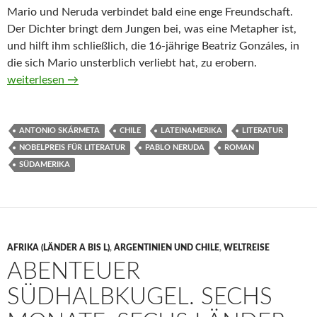
Mario und Neruda verbindet bald eine enge Freundschaft.
Der Dichter bringt dem Jungen bei, was eine Metapher ist,
und hilft ihm schließlich, die 16-jährige Beatriz Gonzáles, in
die sich Mario unsterblich verliebt hat, zu erobern.
Mit brennender Geduld von Antonio Skármeta (Hörbuch)
weiterlesen
→
ANTONIO SKÁRMETA
CHILE
LATEINAMERIKA
LITERATUR
NOBELPREIS FÜR LITERATUR
PABLO NERUDA
ROMAN
SÜDAMERIKA
AFRIKA (LÄNDER A BIS L)
,
ARGENTINIEN UND CHILE
,
WELTREISE
ABENTEUER
SÜDHALBKUGEL. SECHS