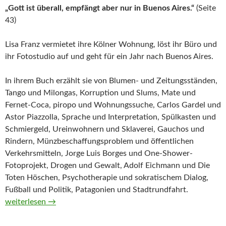
„Gott ist überall, empfängt aber nur in Buenos Aires.“
(Seite
43)
Lisa Franz vermietet ihre Kölner Wohnung, löst ihr Büro und
ihr Fotostudio auf und geht für ein Jahr nach Buenos Aires.
In ihrem Buch erzählt sie von Blumen- und Zeitungsständen,
Tango und Milongas, Korruption und Slums, Mate und
Fernet-Coca, piropo und Wohnungssuche, Carlos Gardel und
Astor Piazzolla, Sprache und Interpretation, Spülkasten und
Schmiergeld, Ureinwohnern und Sklaverei, Gauchos und
Rindern, Münzbeschaffungsproblem und öffentlichen
Verkehrsmitteln, Jorge Luis Borges und One-Shower-
Fotoprojekt, Drogen und Gewalt, Adolf Eichmann und Die
Toten Höschen, Psychotherapie und sokratischem Dialog,
Fußball und Politik, Patagonien und Stadtrundfahrt.
Ein Jahr in Buenos Aires von Lisa Franz
weiterlesen
→