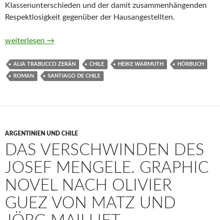
Klassenunterschieden und der damit zusammenhängenden
Respektlosigkeit gegenüber der Hausangestellten.
Mein Name ist Estela von Alia Trabucco Zerán (Hörbuch)
weiterlesen
→
ALIA TRABUCCO ZERÁN
CHILE
HEIKE WARMUTH
HÖRBUCH
ROMAN
SANTIAGO DE CHILE
ARGENTINIEN UND CHILE
DAS VERSCHWINDEN DES
JOSEF MENGELE. GRAPHIC
NOVEL NACH OLIVIER
GUEZ VON MATZ UND