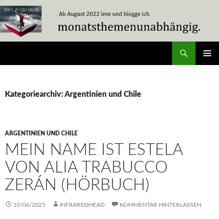
Zum
Inhalt
springen
Suchen
Travel Without Moving
PRIMÄR
MENÜ
Kategoriearchiv: Argentinien und Chile
ARGENTINIEN UND CHILE
MEIN NAME IST ESTELA
VON ALIA TRABUCCO
ZERÁN (HÖRBUCH)
10/06/2025
INFRAREDHEAD
KOMMENTAR HINTERLASSEN