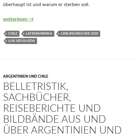
überhaupt ist und warum er sterben soll.
Tagebuch eines sentimentalen Killers von Luis Sepúlveda
weiterlesen
→
CHILE
LATEINAMERIKA
LIEBLINGSBÜCHER 2020
LUIS SEPÚLVEDA
ARGENTINIEN UND CHILE
BELLETRISTIK,
SACHBÜCHER,
REISEBERICHTE UND
BILDBÄNDE AUS UND
ÜBER ARGENTINIEN UND