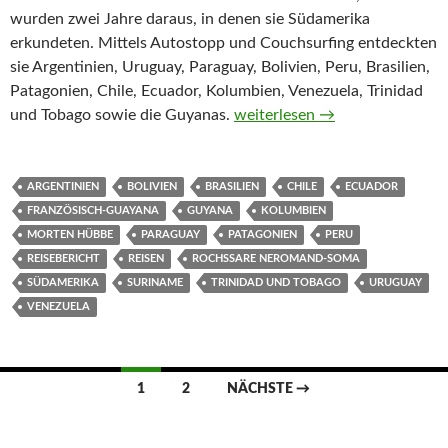
wurden zwei Jahre daraus, in denen sie Südamerika
erkundeten. Mittels Autostopp und Couchsurfing entdeckten
sie Argentinien, Uruguay, Paraguay, Bolivien, Peru, Brasilien,
Patagonien, Chile, Ecuador, Kolumbien, Venezuela, Trinidad
Per Anhalter durch Südameri
und Tobago sowie die Guyanas.
weiterlesen
→
ARGENTINIEN
BOLIVIEN
BRASILIEN
CHILE
ECUADOR
FRANZÖSISCH-GUAYANA
GUYANA
KOLUMBIEN
MORTEN HÜBBE
PARAGUAY
PATAGONIEN
PERU
REISEBERICHT
REISEN
ROCHSSARE NEROMAND-SOMA
SÜDAMERIKA
SURINAME
TRINIDAD UND TOBAGO
URUGUAY
VENEZUELA
Beitragsnavigation
1
2
NÄCHSTE →