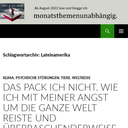
Zum
Inhalt
springen
Suchen
Travel Without Moving
PRIMÄR
MENÜ
Schlagwortarchiv: Lateinamerika
KLIMA
,
PSYCHISCHE STÖRUNGEN
,
TIERE
,
WELTREISE
DAS PACK ICH NICHT. WIE
ICH MIT MEINER ANGST
UM DIE GANZE WELT
REISTE UND