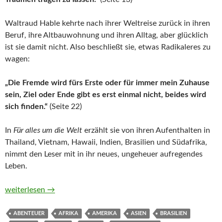
Waltraud Hable kehrte nach ihrer Weltreise zurück in ihren
Beruf, ihre Altbauwohnung und ihren Alltag, aber glücklich
ist sie damit nicht. Also beschließt sie, etwas Radikaleres zu
wagen:
„Die Fremde wird fürs Erste oder für immer mein Zuhause
sein, Ziel oder Ende gibt es erst einmal nicht, beides wird
sich finden.“
(Seite 22)
In
Für alles um die Welt
erzählt sie von ihren Aufenthalten in
Thailand, Vietnam, Hawaii, Indien, Brasilien und Südafrika,
nimmt den Leser mit in ihr neues, ungeheuer aufregendes
Leben.
Für alles um die Welt. Per One-Way-Ticket in ein neues Leben
weiterlesen
→
ABENTEUER
AFRIKA
AMERIKA
ASIEN
BRASILIEN