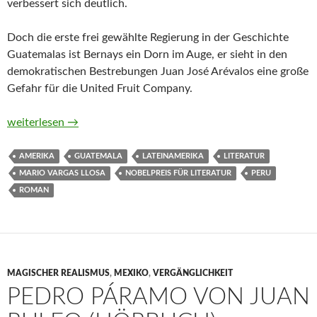
verbessert sich deutlich.
Doch die erste frei gewählte Regierung in der Geschichte
Guatemalas ist Bernays ein Dorn im Auge, er sieht in den
demokratischen Bestrebungen Juan José Arévalos eine große
Gefahr für die United Fruit Company.
Harte Jahre von Mario Vargas Llosa
weiterlesen
→
AMERIKA
GUATEMALA
LATEINAMERIKA
LITERATUR
MARIO VARGAS LLOSA
NOBELPREIS FÜR LITERATUR
PERU
ROMAN
MAGISCHER REALISMUS
,
MEXIKO
,
VERGÄNGLICHKEIT
PEDRO PÁRAMO VON JUAN