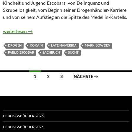
Kindheit und Jugend Escobars, von Delinquenz und
Skrupellosigkeit, vom Beginn seiner Drogenhändler-Karriere
und von seinem Aufstieg an die Spitze des Medellín-Kartells.
Killing Pablo. Die Jagd auf Pablo Escobar, Kolumbiens Drog
weiterlesen
→
DROGEN
KOKAIN
LATEINAMERIKA
MARK BOWDEN
PABLO ESCOBAR
SACHBUCH
SUCHT
Beitragsnavigation
1
2
3
NÄCHSTE →
LIEBLINGSBÜCHER 2026
LIEBLINGSBÜCHER 2025