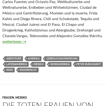
Carlos Fuentes und Octavio Paz, Weltkulturerbe und
Weltnaturerbe, Erdbeben und Wirbelstürmen, Ciudad de
México und Gentrifizierung, Mumien und la muerte, Frida
Kahlo und Diego Rivera, Chili und Schokolade, Tequila und
Mezcal, Ciudad Juárez und El Paso, El Chapo und
Drogenkrieg, Katholizismus und Aberglaube, Drehorgel und
Chavela Vargas, Telenovelas und Alejandro González Iñárritu.
Gebrauchsanweisung für Mexiko von Peter Burghardt
weiterlesen
→
ABENTEUER
AMERIKA
GEBRAUCHSANWEISUNG
LATEINAMERIKA
MEXIKO
NORDAMERIKA
PETER BURGHARDT
REISE
REISEBERICHT
FRAUEN
,
MEXIKO
DIE TOTEN FRAUEN VON