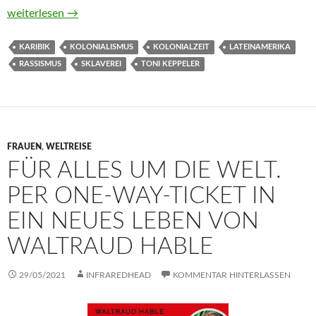
Schwarzer Widerstand. Sklaverei und Rassismus in Lateinameri
weiterlesen
→
KARIBIK
KOLONIALISMUS
KOLONIALZEIT
LATEINAMERIKA
RASSISMUS
SKLAVEREI
TONI KEPPELER
FRAUEN
,
WELTREISE
FÜR ALLES UM DIE WELT.
PER ONE-WAY-TICKET IN
EIN NEUES LEBEN VON
WALTRAUD HABLE
29/05/2021
INFRAREDHEAD
KOMMENTAR HINTERLASSEN