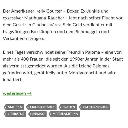
Der Amerikaner Kelly Courter – Boxer, Ex-Junkie und
exzessiver Marihuana-Raucher – lebt nach seiner Flucht vor
dem Gesetz in Ciudad Juárez. Sein Geld verdient er mit
fragwürdigen Boxkämpfen und dem Schmuggeln und
Verkauf von Drogen.
Eines Tages verschwindet seine Freundin Paloma – eine von
mehr als 400 Frauen, die seit den 1990er Jahren in der Stadt
als vermisst gemeldet wurden. Als die Leiche Palomas
gefunden wird, gerät Kelly unter Mordverdacht und wird
inhaftiert.
Die toten Frauen von Juárez von Sam Hawken
weiterlesen
→
AMERIKA
CIUDAD JUÁREZ
FRAUEN
LATEINAMERIKA
LITERATUR
MEXIKO
MITTELAMERIKA