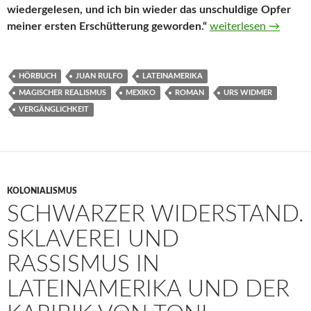
wiedergelesen, und ich bin wieder das unschuldige Opfer
Pedro Páramo von Ju
meiner ersten Erschütterung geworden.“
weiterlesen
→
HÖRBUCH
JUAN RULFO
LATEINAMERIKA
MAGISCHER REALISMUS
MEXIKO
ROMAN
URS WIDMER
VERGÄNGLICHKEIT
KOLONIALISMUS
SCHWARZER WIDERSTAND.
SKLAVEREI UND
RASSISMUS IN
LATEINAMERIKA UND DER