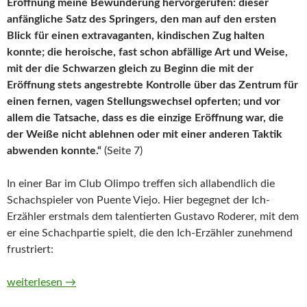
Eröffnung meine Bewunderung hervorgerufen: dieser
anfängliche Satz des Springers, den man auf den ersten
Blick für einen extravaganten, kindischen Zug halten
konnte; die heroische, fast schon abfällige Art und Weise,
mit der die Schwarzen gleich zu Beginn die mit der
Eröffnung stets angestrebte Kontrolle über das Zentrum für
einen fernen, vagen Stellungswechsel opferten; und vor
allem die Tatsache, dass es die einzige Eröffnung war, die
der Weiße nicht ablehnen oder mit einer anderen Taktik
abwenden konnte.“
(Seite 7)
In einer Bar im Club Olimpo treffen sich allabendlich die
Schachspieler von Puente Viejo. Hier begegnet der Ich-
Erzähler erstmals dem talentierten Gustavo Roderer, mit dem
er eine Schachpartie spielt, die den Ich-Erzähler zunehmend
frustriert:
Roderers Eröffnung von Guillermo Martínez
weiterlesen
→