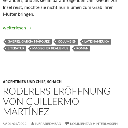
verändert, und als sie im darauffolgenden Jahr wieder zur
Insel reist, möchte sie nicht nur Blumen zum Grab ihrer
Mutter bringen.
Wir sehen uns im August von Gabriel García Márquez
weiterlesen
→
GABRIEL GARCÍA MÁRQUEZ
KOLUMBIEN
LATEINAMERIKA
LITERATUR
MAGISCHER REALISMUS
ROMAN
ARGENTINIEN UND CHILE
,
SCHACH
RODERERS ERÖFFNUNG
VON GUILLERMO
MARTÍNEZ
01/01/2022
INFRAREDHEAD
KOMMENTAR HINTERLASSEN