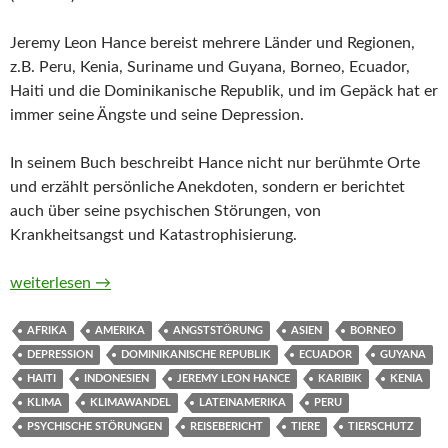
Jeremy Leon Hance bereist mehrere Länder und Regionen,
z.B. Peru, Kenia, Suriname und Guyana, Borneo, Ecuador,
Haiti und die Dominikanische Republik, und im Gepäck hat er
immer seine Ängste und seine Depression.
In seinem Buch beschreibt Hance nicht nur berühmte Orte
und erzählt persönliche Anekdoten, sondern er berichtet
auch über seine psychischen Störungen, von
Krankheitsangst und Katastrophisierung.
Das pack ich nicht. Wie ich mit meiner Angst um die ganze W
weiterlesen
→
AFRIKA
AMERIKA
ANGSTSTÖRUNG
ASIEN
BORNEO
DEPRESSION
DOMINIKANISCHE REPUBLIK
ECUADOR
GUYANA
HAITI
INDONESIEN
JEREMY LEON HANCE
KARIBIK
KENIA
KLIMA
KLIMAWANDEL
LATEINAMERIKA
PERU
PSYCHISCHE STÖRUNGEN
REISEBERICHT
TIERE
TIERSCHUTZ