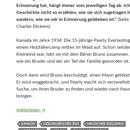
Erinnerung hat, hängt immer vom jeweiligen Tag ab. Ich 
Geschichte nicht so erzählen, wie sie sich zugetragen h
sondern, wie sie mir in Erinnerung geblieben ist.“
(Seite
Charles Dickens)
Kanada im Jahre 1934: Die 15-jährige Pearly Everlastin
einem Holzfällercamp mitten im Wald auf. Schon seitdem
Kleinkind war, lebt sie mit dem Bären Bruno zusammen, 
wie ein Bruder und der ein Teil der Familie geworden ist.
Doch dann wird Bruno beschuldigt, einen Mann getötet
Er wird weggebracht, und Pearly macht sich verzweifelt
Suche, um ihren Bruder zu finden und wieder nach Hau
bringen.
Pearly Everlasting von Tammy Armstrong
weiterlesen
→
KANADA
LIEBLINGSBÜCHER 2025
MAGISCHER REALISMUS