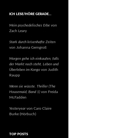
ICH LESE/HÖRE GERADE…
Mein psychedelisches Erbe
von
Zach Leary
Stark durch krisenhafte Zeiten
von Johanna Gerngroß
Morgen gehe ich einkaufen, falls
der Markt noch steht. Leben und
Überleben im Kongo
von Judith
Raupp
Wenn sie wüsste. Thriller (The
Housemaid, Band 1)
von Freida
McFadden
Yesteryear
von Caro Claire
Burke (Hörbuch)
TOP POSTS