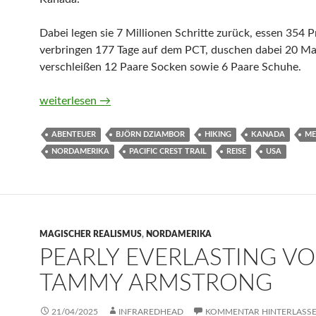
Dabei legen sie 7 Millionen Schritte zurück, essen 354 Pr
verbringen 177 Tage auf dem PCT, duschen dabei 20 Ma
verschleißen 12 Paare Socken sowie 6 Paare Schuhe.
7 Millionen Schritte auf dem Pacific Crest Trail. Als 
weiterlesen
→
ABENTEUER
BJÖRN DZIAMBOR
HIKING
KANADA
ME
NORDAMERIKA
PACIFIC CREST TRAIL
REISE
USA
MAGISCHER REALISMUS
,
NORDAMERIKA
PEARLY EVERLASTING V
TAMMY ARMSTRONG
21/04/2025
INFRAREDHEAD
KOMMENTAR HINTERLASS