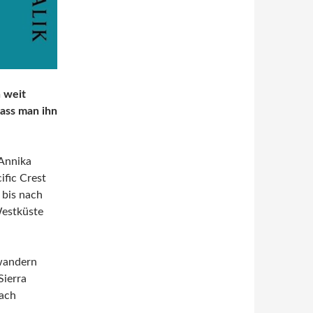
n weit
ass man ihn
 Annika
fic Crest
 bis nach
Westküste
wandern
Sierra
nach