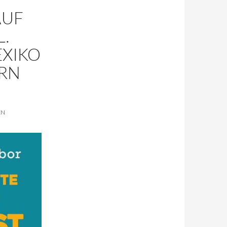
AUF
L.
EXIKO
RN
EN