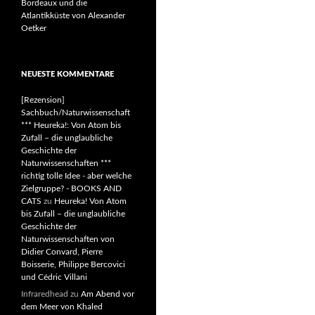
Bordeaux und die
Atlantikküste von Alexander
Oetker
NEUESTE KOMMENTARE
[Rezension]
Sachbuch/Naturwissenschaft
*** Heureka!: Von Atom bis
Zufall – die unglaubliche
Geschichte der
Naturwissenschaften ***
richtig tolle Idee - aber welche
Zielgruppe? - BOOKS AND
CATS
zu
Heureka! Von Atom
bis Zufall – die unglaubliche
Geschichte der
Naturwissenschaften von
Didier Convard, Pierre
Boisserie, Philippe Bercovici
und Cédric Villani
Infraredhead
zu
Am Abend vor
dem Meer von Khaled