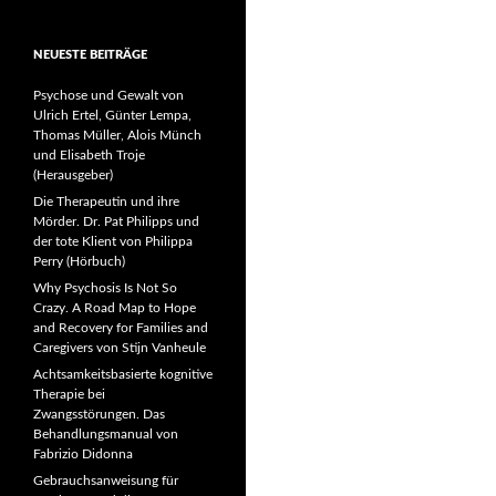
NEUESTE BEITRÄGE
Psychose und Gewalt von
Ulrich Ertel, Günter Lempa,
Thomas Müller, Alois Münch
und Elisabeth Troje
(Herausgeber)
Die Therapeutin und ihre
Mörder. Dr. Pat Philipps und
der tote Klient von Philippa
Perry (Hörbuch)
Why Psychosis Is Not So
Crazy. A Road Map to Hope
and Recovery for Families and
Caregivers von Stijn Vanheule
Achtsamkeitsbasierte kognitive
Therapie bei
Zwangsstörungen. Das
Behandlungsmanual von
Fabrizio Didonna
Gebrauchsanweisung für