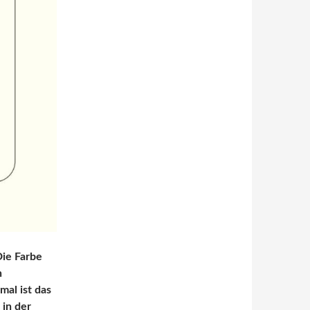
Die Farbe
n
al ist das
 in der