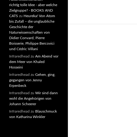
richtig tolle Idee - aber welche
Zielgruppe? - BOOKS AND
CATS
zu
Heureka! Von Atom
bis Zufall – die unglaubliche
Geschichte der
Naturwissenschaften von
Didier Convard, Pierre
Boisserie, Philippe Bercovici
und Cédric Villani
Infraredhead
zu
Am Abend vor
dem Meer von Khaled
Hosseini
Infraredhead
zu
Gehen, ging,
gegangen von Jenny
Erpenbeck
Infraredhead
zu
Wir sind dann
wohl die Angehörigen von
Johann Scheerer
Infraredhead
zu
Blauschmuck
von Katharina Winkler