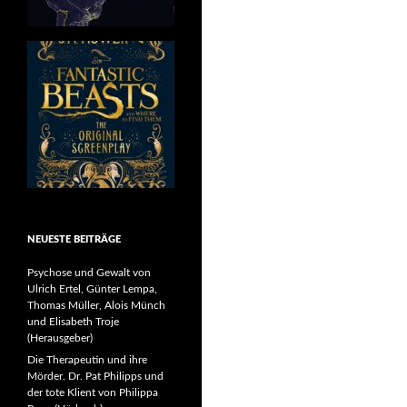
NEUESTE BEITRÄGE
Psychose und Gewalt von
Ulrich Ertel, Günter Lempa,
Thomas Müller, Alois Münch
und Elisabeth Troje
(Herausgeber)
Die Therapeutin und ihre
Mörder. Dr. Pat Philipps und
der tote Klient von Philippa