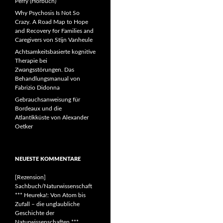
Perry (Hörbuch)
Why Psychosis Is Not So
Crazy. A Road Map to Hope
and Recovery for Families and
Caregivers von Stijn Vanheule
Achtsamkeitsbasierte kognitive
Therapie bei
Zwangsstörungen. Das
Behandlungsmanual von
Fabrizio Didonna
Gebrauchsanweisung für
Bordeaux und die
Atlantikküste von Alexander
Oetker
NEUESTE KOMMENTARE
[Rezension]
Sachbuch/Naturwissenschaft
*** Heureka!: Von Atom bis
Zufall – die unglaubliche
Geschichte der
Naturwissenschaften ***