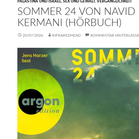
PALÄSTINA UND ISRAEL
,
SEX UND GEWALT
,
VERGÄNGLICHKEIT
SOMMER 24 VON NAVID
KERMANI (HÖRBUCH)
20/07/2026
INFRAREDHEAD
KOMMENTAR HINTERLASS