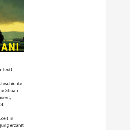
ntext)
Geschichte
die Shoah
siert,
bt.
Zeit in
gung erzählt