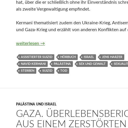
hat, über die er schließlich ohne ihr Einverständnis schre
als zweite Vergewaltigung empfindet.
Kermani thematisiert zudem den Ukraine-Krieg, Antise
und Gaza-Krieg und erzählt von anderen Konflikten auf 
Sommer 24 von Navid Kermani (Hörbuch)
weiterlesen
→
ASSISTIERTER SUIZID
HÖRBUCH
ISRAEL
JENS HARZER
NAVID KERMANI
PALÄSTINA
SEX UND GEWALT
SEXUALI
STERBEN
SUIZID
TOD
PALÄSTINA UND ISRAEL
GAZA. ÜBERLEBENSBERI
AUS EINEM ZERSTÖRTEN