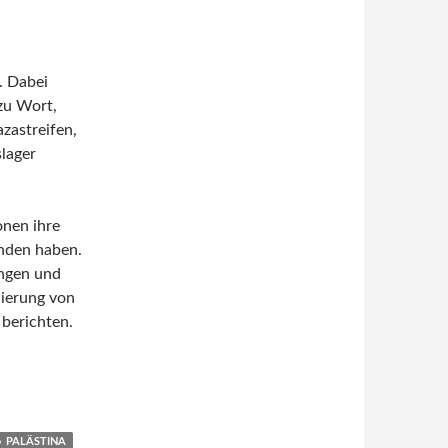
. Dabei
zu Wort,
zastreifen,
slager
onen ihre
unden haben.
ungen und
dierung von
berichten.
on Samar Yazbek
PALÄSTINA