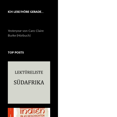
ICH LESE/HÖRE GERADE…
Yesteryear
von Caro Claire
Burke (Hörbuch)
TOP POSTS