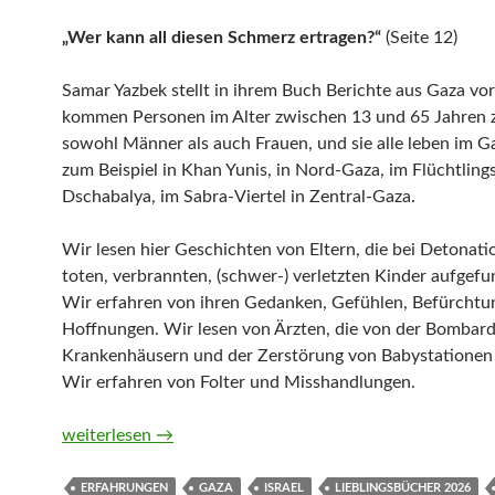
„Wer kann all diesen Schmerz ertragen?“
(Seite 12)
Samar Yazbek stellt in ihrem Buch Berichte aus Gaza vor
kommen Personen im Alter zwischen 13 und 65 Jahren 
sowohl Männer als auch Frauen, und sie alle leben im Ga
zum Beispiel in Khan Yunis, in Nord-Gaza, im Flüchtling
Dschabalya, im Sabra-Viertel in Zentral-Gaza.
Wir lesen hier Geschichten von Eltern, die bei Detonati
toten, verbrannten, (schwer-) verletzten Kinder aufgef
Wir erfahren von ihren Gedanken, Gefühlen, Befürcht
Hoffnungen. Wir lesen von Ärzten, die von der Bombar
Krankenhäusern und der Zerstörung von Babystationen 
Wir erfahren von Folter und Misshandlungen.
Gaza. Überlebensberichte aus einem zerstörten Land v
weiterlesen
→
ERFAHRUNGEN
GAZA
ISRAEL
LIEBLINGSBÜCHER 2026