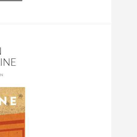
N
INE
EN