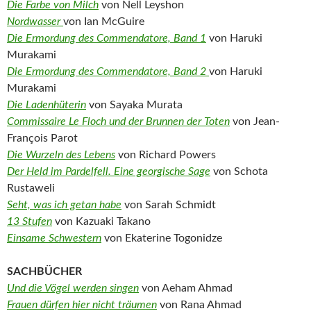
Die Farbe von Milch
von Nell Leyshon
Nordwasser
von Ian McGuire
Die Ermordung des Commendatore, Band 1
von Haruki
Murakami
Die Ermordung des Commendatore, Band 2
von Haruki
Murakami
Die Ladenhüterin
von Sayaka Murata
Commissaire Le Floch und der Brunnen der Toten
von Jean-
François Parot
Die Wurzeln des Lebens
von Richard Powers
Der Held im Pardelfell. Eine georgische Sage
von Schota
Rustaweli
Seht, was ich getan habe
von Sarah Schmidt
13 Stufen
von Kazuaki Takano
Einsame Schwestern
von Ekaterine Togonidze
SACHBÜCHER
Und die Vögel werden singen
von Aeham Ahmad
Frauen dürfen hier nicht träumen
von Rana Ahmad