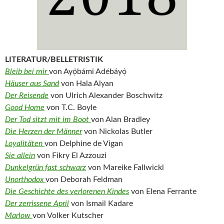
LITERATUR/BELLETRISTIK
Bleib bei mir
von Ayọ̀bámi Adébáyọ̀
Häuser aus Sand
von Hala Alyan
Der Reisende
von Ulrich Alexander Boschwitz
Good Home
von T.C. Boyle
Der Tod sitzt mit im Boot
von Alan Bradley
Die Herzen der Männer
von Nickolas Butler
Loyalitäten
von Delphine de Vigan
Sie allein
von Fikry El Azzouzi
Dunkelgrün fast schwarz
von Mareike Fallwickl
Unorthodox
von Deborah Feldman
Die Geschichte des verlorenen Kindes
von Elena Ferrante
Der zerrissene April
von Ismail Kadare
Marlow
von Volker Kutscher