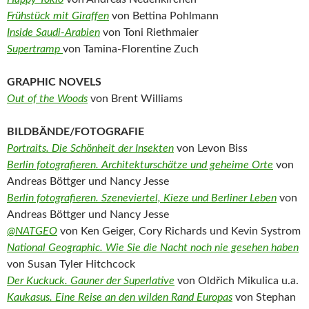
Frühstück mit Giraffen
von Bettina Pohlmann
Inside Saudi-Arabien
von Toni Riethmaier
Supertramp
von Tamina-Florentine Zuch
GRAPHIC NOVELS
Out of the Woods
von Brent Williams
BILDBÄNDE/FOTOGRAFIE
Portraits. Die Schönheit der Insekten
von Levon Biss
Berlin fotografieren. Architekturschätze und geheime Orte
von
Andreas Böttger und Nancy Jesse
Berlin fotografieren. Szeneviertel, Kieze und Berliner Leben
von
Andreas Böttger und Nancy Jesse
@NATGEO
von Ken Geiger,‎ Cory Richards und Kevin Systrom
National Geographic. Wie Sie die Nacht noch nie gesehen haben
von Susan Tyler Hitchcock
Der Kuckuck. Gauner der Superlative
von Oldřich Mikulica u.a.
Kaukasus. Eine Reise an den wilden Rand Europas
von Stephan