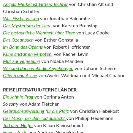
Angela Merkel ist Hitlers Tochter
von Christian Alt und
Christian Schiffer
Was Fische wissen
von Jonathan Balcombe
Das Mysterium der Tiere
von Karsten Brensing
Die erstaunliche Wahrheit über Tiere
von Lucy Cooke
Das Ozeanbuch
von Esther Gonstalla
Im Bann des Ozeans
von Robert Hofrichter
Kühe anstarren verboten!
von Rachel Levin
Mut zur Vergebung
von Ndaba Mandela
Wir sind dann wohl die Angehörigen
von Johann Scheerer
Oliven und Asche
von Ayelet Waldman und Michael Chabon
REISELITERATUR/FERNE LÄNDER
Ein Jahr in Prag
von Corinna Anton
So sorry
von Adam Fletcher
Gebrauchsanweisung für die Pfalz
von Christian Habekost
Der Mann, der den Tod auslacht
von Philipp Hedemann
Tod dem Helfer
von Kilian Kleinschmidt
Happy Tokio
von Andreas Neuenkirchen