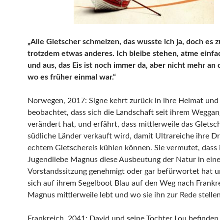
„Alle Gletscher schmelzen, das wusste ich ja, doch es z
trotzdem etwas anderes. Ich bleibe stehen, atme einfa
und aus, das Eis ist noch immer da, aber nicht mehr an d
wo es früher einmal war.“
Norwegen, 2017: Signe kehrt zurück in ihre Heimat und
beobachtet, dass sich die Landschaft seit ihrem Weggan
verändert hat, und erfährt, dass mittlerweile das Gletsch
südliche Länder verkauft wird, damit Ultrareiche ihre Dr
echtem Gletschereis kühlen können. Sie vermutet, dass 
Jugendliebe Magnus diese Ausbeutung der Natur in eine
Vorstandssitzung genehmigt oder gar befürwortet hat 
sich auf ihrem Segelboot Blau auf den Weg nach Frankr
Magnus mittlerweile lebt und wo sie ihn zur Rede stellen
Frankreich, 2041: David und seine Tochter Lou befinden 