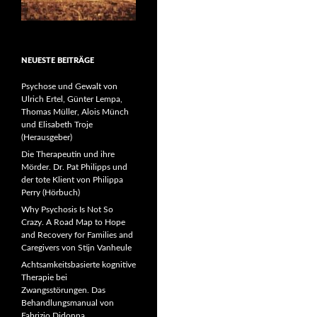
NEUESTE BEITRÄGE
Psychose und Gewalt von
Ulrich Ertel, Günter Lempa,
Thomas Müller, Alois Münch
und Elisabeth Troje
(Herausgeber)
Die Therapeutin und ihre
Mörder. Dr. Pat Philipps und
der tote Klient von Philippa
Perry (Hörbuch)
Why Psychosis Is Not So
Crazy. A Road Map to Hope
and Recovery for Families and
Caregivers von Stijn Vanheule
Achtsamkeitsbasierte kognitive
Therapie bei
Zwangsstörungen. Das
Behandlungsmanual von
Fabrizio Didonna