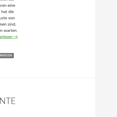
hren eine
 hat die
uste von
men sind,
en warten
Geschichte des Wassers von Maja Lunde (Hörbuch)
erlesen
→
RWEGEN
ANTE