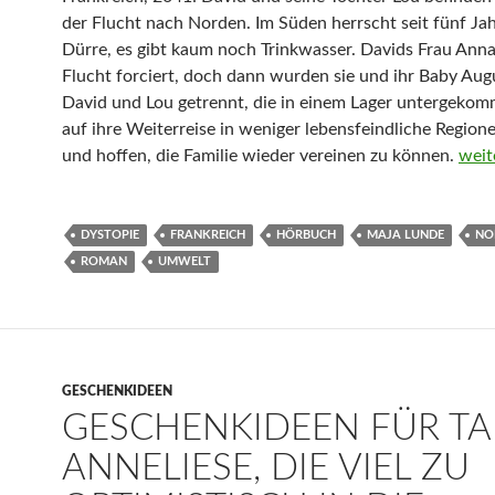
der Flucht nach Norden. Im Süden herrscht seit fünf Ja
Dürre, es gibt kaum noch Trinkwasser. Davids Frau Anna
Flucht forciert, doch dann wurden sie und ihr Baby Aug
David und Lou getrennt, die in einem Lager untergekom
auf ihre Weiterreise in weniger lebensfeindliche Region
Die 
und hoffen, die Familie wieder vereinen zu können.
weit
DYSTOPIE
FRANKREICH
HÖRBUCH
MAJA LUNDE
NO
ROMAN
UMWELT
GESCHENKIDEEN
GESCHENKIDEEN FÜR T
ANNELIESE, DIE VIEL ZU