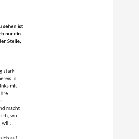
u sehen ist
ch nur ein
er Stelle,
g stark
ereis in
inks mit
ihre
r
und macht
eich, wo
 will.
sich auf