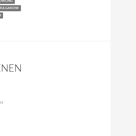
ROWLING
 BULGAKOW
H
ENEN
EN