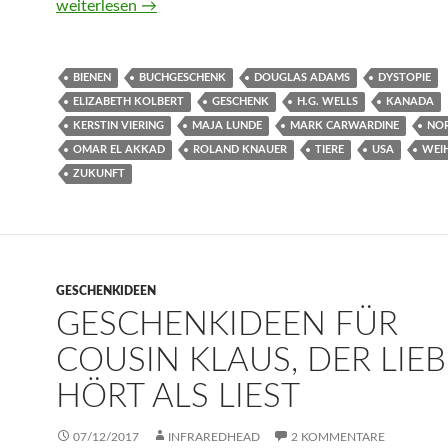
Geschenkideen für Tante Anneliese, die viel zu optimisti
weiterlesen
→
BIENEN
BUCHGESCHENK
DOUGLAS ADAMS
DYSTOPIE
ELIZABETH KOLBERT
GESCHENK
H.G. WELLS
KANADA
KERSTIN VIERING
MAJA LUNDE
MARK CARWARDINE
NO
OMAR EL AKKAD
ROLAND KNAUER
TIERE
USA
WEI
ZUKUNFT
GESCHENKIDEEN
GESCHENKIDEEN FÜR
COUSIN KLAUS, DER LIE
HÖRT ALS LIEST
07/12/2017
INFRAREDHEAD
2 KOMMENTARE