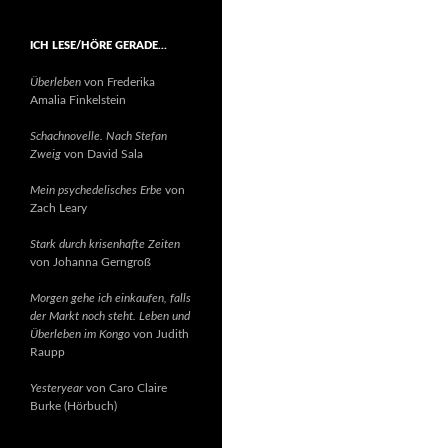
ICH LESE/HÖRE GERADE…
Überleben
von Frederika
Amalia Finkelstein
Schachnovelle. Nach Stefan
Zweig
von David Sala
Mein psychedelisches Erbe
von
Zach Leary
Stark durch krisenhafte Zeiten
von Johanna Gerngroß
Morgen gehe ich einkaufen, falls
der Markt noch steht. Leben und
Überleben im Kongo
von Judith
Raupp
Yesteryear
von Caro Claire
Burke (Hörbuch)