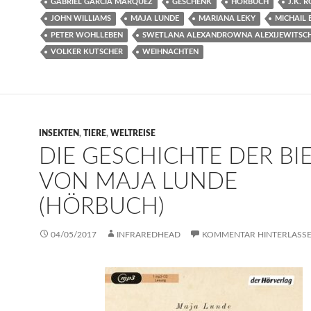
GABRIEL GARCÍA MÁRQUEZ
GESCHENK
HÖRBUCH
J.K. 
JOHN WILLIAMS
MAJA LUNDE
MARIANA LEKY
MICHAIL
PETER WOHLLEBEN
SWETLANA ALEXANDROWNA ALEXIJEWITSC
VOLKER KUTSCHER
WEIHNACHTEN
INSEKTEN
,
TIERE
,
WELTREISE
DIE GESCHICHTE DER BI
VON MAJA LUNDE
(HÖRBUCH)
04/05/2017
INFRAREDHEAD
KOMMENTAR HINTERLASS