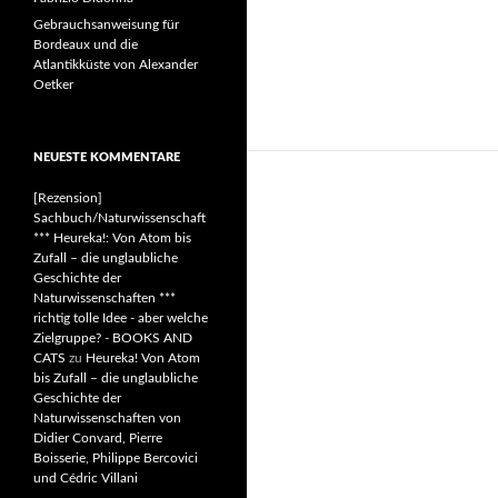
Gebrauchsanweisung für
Bordeaux und die
Atlantikküste von Alexander
Oetker
NEUESTE KOMMENTARE
[Rezension]
Sachbuch/Naturwissenschaft
*** Heureka!: Von Atom bis
Zufall – die unglaubliche
Geschichte der
Naturwissenschaften ***
richtig tolle Idee - aber welche
Zielgruppe? - BOOKS AND
CATS
zu
Heureka! Von Atom
bis Zufall – die unglaubliche
Geschichte der
Naturwissenschaften von
Didier Convard, Pierre
Boisserie, Philippe Bercovici
und Cédric Villani