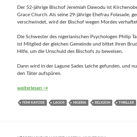
Der 52-jährige Bischof Jeremiah Dawodu ist Kirchenob
Grace Church. Als seine 29-jährige Ehefrau Folasade, g
verschwindet, wird der Bischof wegen Mordes verhaftet
Die Schwester des nigerianischen Psychologen Philip T
ist Mitglied der gleichen Gemeinde und bittet ihren Bru
Hilfe, um die Unschuld des Bischofs zu beweisen.
Dann wird in der Lagune Sades Leiche gefunden, und nun
den Täter aufspüren.
Gaslight von Femi Kayode
weiterlesen
→
FEMI KAYODE
LAGOS
NIGERIA
RELIGION
THRILLER