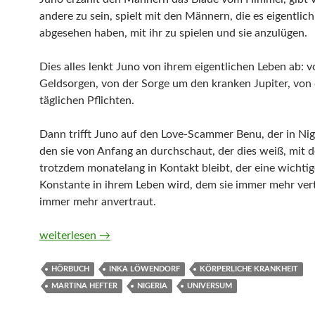
andere zu sein, spielt mit den Männern, die es eigentlic
abgesehen haben, mit ihr zu spielen und sie anzulügen.
Dies alles lenkt Juno von ihrem eigentlichen Leben ab: 
Geldsorgen, von der Sorge um den kranken Jupiter, von
täglichen Pflichten.
Dann trifft Juno auf den Love-Scammer Benu, der in Nige
den sie von Anfang an durchschaut, der dies weiß, mit 
trotzdem monatelang in Kontakt bleibt, der eine wichtig
Konstante in ihrem Leben wird, dem sie immer mehr ver
immer mehr anvertraut.
Hey guten Morgen, wie geht es dir? von Martina Hefter
weiterlesen
→
HÖRBUCH
INKA LÖWENDORF
KÖRPERLICHE KRANKHEIT
MARTINA HEFTER
NIGERIA
UNIVERSUM