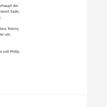
erhaupt der
enannt Sade,
.
aiwo, Kenny,
der um
 soll Philip