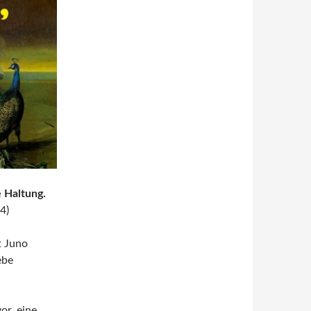
e Haltung.
4)
t Juno
ebe
or, eine