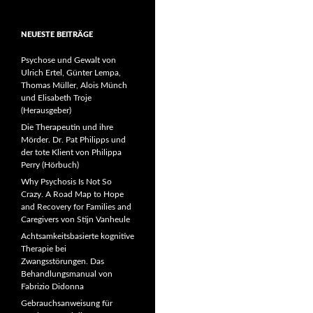
NEUESTE BEITRÄGE
Psychose und Gewalt von
Ulrich Ertel, Günter Lempa,
Thomas Müller, Alois Münch
und Elisabeth Troje
(Herausgeber)
Die Therapeutin und ihre
Mörder. Dr. Pat Philipps und
der tote Klient von Philippa
Perry (Hörbuch)
Why Psychosis Is Not So
Crazy. A Road Map to Hope
and Recovery for Families and
Caregivers von Stijn Vanheule
Achtsamkeitsbasierte kognitive
Therapie bei
Zwangsstörungen. Das
Behandlungsmanual von
Fabrizio Didonna
Gebrauchsanweisung für