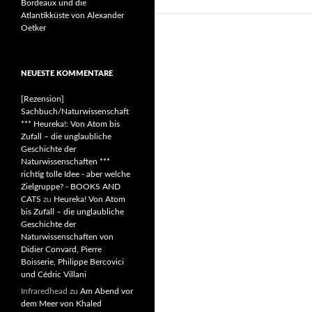
Bordeaux und die
Atlantikküste von Alexander
Oetker
NEUESTE KOMMENTARE
[Rezension]
Sachbuch/Naturwissenschaft
*** Heureka!: Von Atom bis
Zufall – die unglaubliche
Geschichte der
Naturwissenschaften ***
richtig tolle Idee - aber welche
Zielgruppe? - BOOKS AND
CATS
zu
Heureka! Von Atom
bis Zufall – die unglaubliche
Geschichte der
Naturwissenschaften von
Didier Convard, Pierre
Boisserie, Philippe Bercovici
und Cédric Villani
Infraredhead
zu
Am Abend vor
dem Meer von Khaled