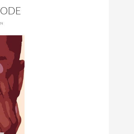
YODE
EN