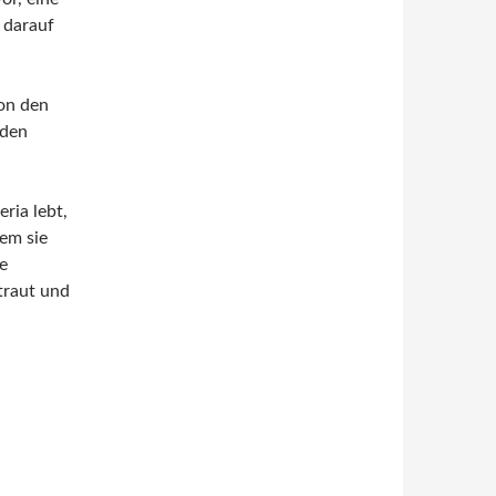
h darauf
von den
 den
ria lebt,
dem sie
e
traut und
 (Hörbuch)