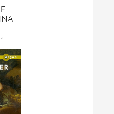
IE
INA
EN