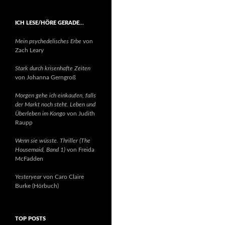
ICH LESE/HÖRE GERADE…
Mein psychedelisches Erbe
von
Zach Leary
Stark durch krisenhafte Zeiten
von Johanna Gerngroß
Morgen gehe ich einkaufen, falls
der Markt noch steht. Leben und
Überleben im Kongo
von Judith
Raupp
Wenn sie wüsste. Thriller (The
Housemaid, Band 1)
von Freida
McFadden
Yesteryear
von Caro Claire
Burke (Hörbuch)
TOP POSTS