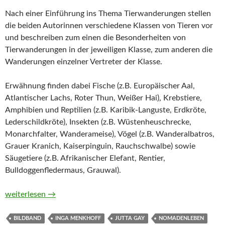
Nach einer Einführung ins Thema Tierwanderungen stellen
die beiden Autorinnen verschiedene Klassen von Tieren vor
und beschreiben zum einen die Besonderheiten von
Tierwanderungen in der jeweiligen Klasse, zum anderen die
Wanderungen einzelner Vertreter der Klasse.
Erwähnung finden dabei Fische (z.B. Europäischer Aal,
Atlantischer Lachs, Roter Thun, Weißer Hai), Krebstiere,
Amphibien und Reptilien (z.B. Karibik-Languste, Erdkröte,
Lederschildkröte), Insekten (z.B. Wüstenheuschrecke,
Monarchfalter, Wanderameise), Vögel (z.B. Wanderalbatros,
Grauer Kranich, Kaiserpinguin, Rauchschwalbe) sowie
Säugetiere (z.B. Afrikanischer Elefant, Rentier,
Bulldoggenfledermaus, Grauwal).
Die Wanderungen der Tiere von Jutta Gay und Inga Menkhoff
weiterlesen
→
BILDBAND
INGA MENKHOFF
JUTTA GAY
NOMADENLEBEN