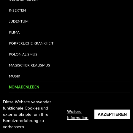
INSEKTEN
JUDENTUM
KLIMA
KÖRPERLICHE KRANKHEIT
KOLONIALISMUS
MAGISCHER REALISMUS
MUSIK
NOMADENLEBEN
PILZE
Diese Website verwendet
funktionale Cookies und
PSYCHISCHE STÖRUNGEN
Weitere
externe Skripte, um Ihre
AKZEPTIEREN
Information
Benutzererfahrung zu
RABENVÖGEL
verbessern.
RADIOAKTIVITÄT