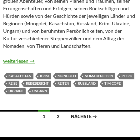
großen Abenteuer, von seinen Plänen und Träumen, seinen
Errungenschaften und Erfolgen, seinen Rückschlägen und
Hürden sowie von der Geschichte der jeweiligen Länder und
Regionen (Mongolei, Kasachstan, Russland, Krim, Ukraine,
Ungarn) und von berühmten Persönlichkeiten, von der
Kultur verschiedener Steppenvölker und dem Alltag der
Nomaden, von Tieren und Landschaften.
Auf den Spuren Dschingis Khans. Drei Jahre zu Pferd von Asi
weiterlesen
→
KASACHSTAN
KRIM
MONGOLEI
NOMADENLEBEN
PFERD
REISE
REISEBERICHT
REITEN
RUSSLAND
TIM COPE
UKRAINE
UNGARN
Beitragsnavigation
1
2
NÄCHSTE →