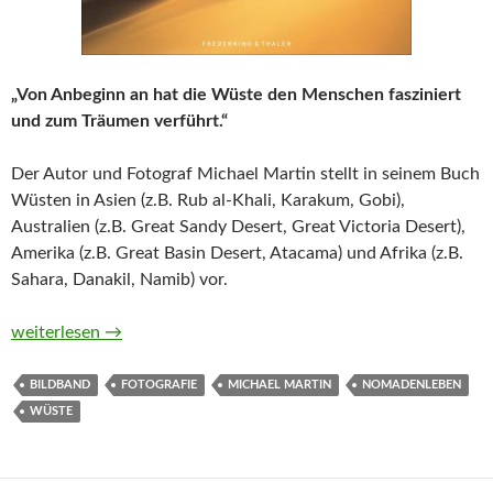
„Von Anbeginn an hat die Wüste den Menschen fasziniert
und zum Träumen verführt.“
Der Autor und Fotograf Michael Martin stellt in seinem Buch
Wüsten in Asien (z.B. Rub al-Khali, Karakum, Gobi),
Australien (z.B. Great Sandy Desert, Great Victoria Desert),
Amerika (z.B. Great Basin Desert, Atacama) und Afrika (z.B.
Sahara, Danakil, Namib) vor.
Die Wüsten der Erde von Michael Martin
weiterlesen
→
BILDBAND
FOTOGRAFIE
MICHAEL MARTIN
NOMADENLEBEN
WÜSTE