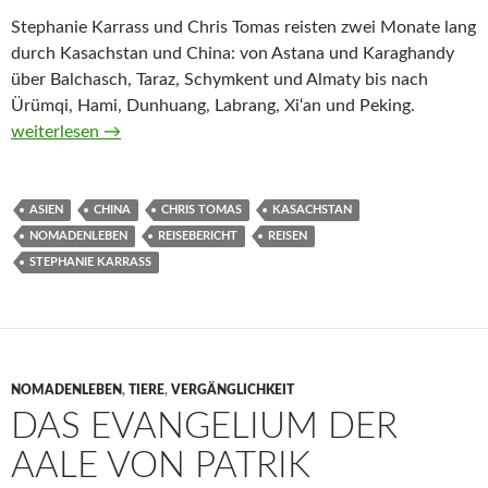
Stephanie Karrass und Chris Tomas reisten zwei Monate lang
durch Kasachstan und China: von Astana und Karaghandy
über Balchasch, Taraz, Schymkent und Almaty bis nach
Ürümqi, Hami, Dunhuang, Labrang, Xi‘an und Peking.
Nächster Halt: Steppe von Stephanie Karrass und Chris Tomas
weiterlesen
→
ASIEN
CHINA
CHRIS TOMAS
KASACHSTAN
NOMADENLEBEN
REISEBERICHT
REISEN
STEPHANIE KARRASS
NOMADENLEBEN
,
TIERE
,
VERGÄNGLICHKEIT
DAS EVANGELIUM DER
AALE VON PATRIK