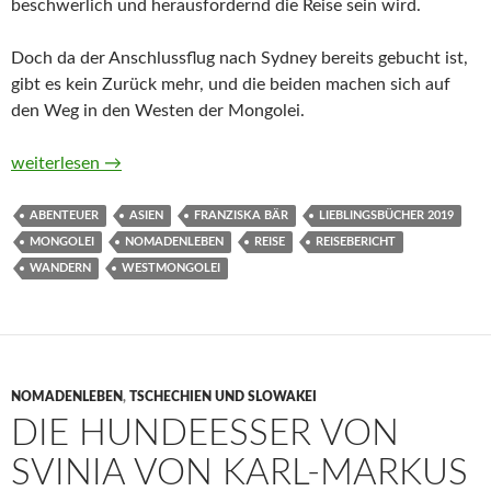
beschwerlich und herausfordernd die Reise sein wird.
Doch da der Anschlussflug nach Sydney bereits gebucht ist,
gibt es kein Zurück mehr, und die beiden machen sich auf
den Weg in den Westen der Mongolei.
Ins Nirgendwo, bitte! Zu Fuß durch die mongolische Wildnis vo
weiterlesen
→
ABENTEUER
ASIEN
FRANZISKA BÄR
LIEBLINGSBÜCHER 2019
MONGOLEI
NOMADENLEBEN
REISE
REISEBERICHT
WANDERN
WESTMONGOLEI
NOMADENLEBEN
,
TSCHECHIEN UND SLOWAKEI
DIE HUNDEESSER VON
SVINIA VON KARL-MARKUS