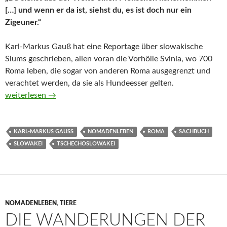
[…] und wenn er da ist, siehst du, es ist doch nur ein
Zigeuner.“
Karl-Markus Gauß hat eine Reportage über slowakische
Slums geschrieben, allen voran die Vorhölle Svinia, wo 700
Roma leben, die sogar von anderen Roma ausgegrenzt und
verachtet werden, da sie als Hundeesser gelten.
Die Hundeesser von Svinia von Karl-Markus Gauß
weiterlesen
→
KARL-MARKUS GAUSS
NOMADENLEBEN
ROMA
SACHBUCH
SLOWAKEI
TSCHECHOSLOWAKEI
NOMADENLEBEN
,
TIERE
DIE WANDERUNGEN DER