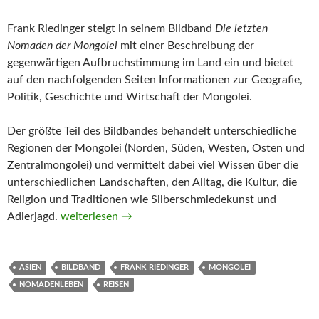
Frank Riedinger steigt in seinem Bildband
Die letzten
Nomaden der Mongolei
mit einer Beschreibung der
gegenwärtigen Aufbruchstimmung im Land ein und bietet
auf den nachfolgenden Seiten Informationen zur Geografie,
Politik, Geschichte und Wirtschaft der Mongolei.
Der größte Teil des Bildbandes behandelt unterschiedliche
Regionen der Mongolei (Norden, Süden, Westen, Osten und
Zentralmongolei) und vermittelt dabei viel Wissen über die
unterschiedlichen Landschaften, den Alltag, die Kultur, die
Religion und Traditionen wie Silberschmiedekunst und
Die letzten Nomaden der Mongolei von Frank Riedi
Adlerjagd.
weiterlesen
→
ASIEN
BILDBAND
FRANK RIEDINGER
MONGOLEI
NOMADENLEBEN
REISEN