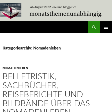
Zum
Inhalt
springen
Suchen
Travel Without Moving
PRIMÄR
MENÜ
Kategoriearchiv: Nomadenleben
NOMADENLEBEN
BELLETRISTIK,
SACHBÜCHER,
REISEBERICHTE UND
BILDBÄNDE ÜBER DAS