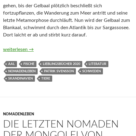
gehen, bis der Gelbaal plötzlich beschließt sich
fortzupflanzen, die Wanderung zum Meer antritt und seine
letzte Metamorphose durchläuft. Nun wird der Gelbaal zum
Blankaal, schwimmt durch den Atlantik bis zur Sargassosee.
Dort laicht er ab und stirbt kurz darauf.
Das Evangelium der Aale von Patrik Svensson
weiterlesen
→
AAL
FISCHE
LIEBLINGSBÜCHER 2020
LITERATUR
NOMADENLEBEN
PATRIK SVENSSON
SCHWEDEN
SKANDINAVIEN
TIERE
NOMADENLEBEN
DIE LETZTEN NOMADEN
DER MONGOLEI VON