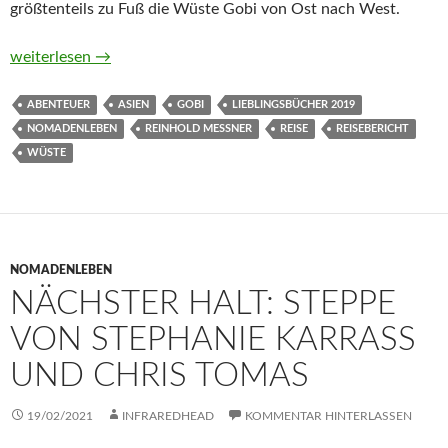
größtenteils zu Fuß die Wüste Gobi von Ost nach West.
Gobi. Die Wüste in mir von Reinhold Messner
weiterlesen
→
ABENTEUER
ASIEN
GOBI
LIEBLINGSBÜCHER 2019
NOMADENLEBEN
REINHOLD MESSNER
REISE
REISEBERICHT
WÜSTE
NOMADENLEBEN
NÄCHSTER HALT: STEPPE
VON STEPHANIE KARRASS
UND CHRIS TOMAS
19/02/2021
INFRAREDHEAD
KOMMENTAR HINTERLASSEN