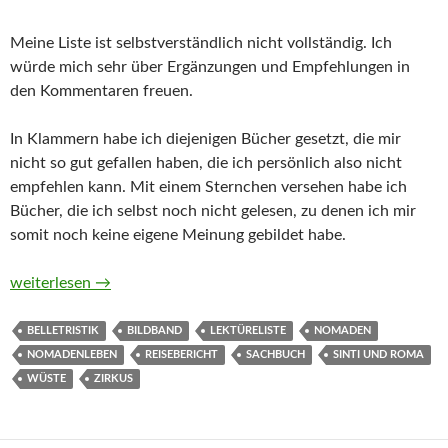
Meine Liste ist selbstverständlich nicht vollständig. Ich
würde mich sehr über Ergänzungen und Empfehlungen in
den Kommentaren freuen.
In Klammern habe ich diejenigen Bücher gesetzt, die mir
nicht so gut gefallen haben, die ich persönlich also nicht
empfehlen kann. Mit einem Sternchen versehen habe ich
Bücher, die ich selbst noch nicht gelesen, zu denen ich mir
somit noch keine eigene Meinung gebildet habe.
Belletristik, Sachbücher, Reiseberichte und Bildbände über d
weiterlesen
→
BELLETRISTIK
BILDBAND
LEKTÜRELISTE
NOMADEN
NOMADENLEBEN
REISEBERICHT
SACHBUCH
SINTI UND ROMA
WÜSTE
ZIRKUS