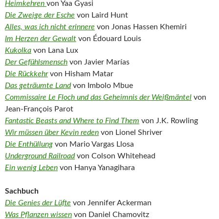
Heimkehren
von Yaa Gyasi
Die Zweige der Esche
von Laird Hunt
Alles, was ich nicht erinnere
von Jonas Hassen Khemiri
Im Herzen der Gewalt
von Édouard Louis
Kukolka
von Lana Lux
Der Gefühlsmensch
von Javier Marías
Die Rückkehr
von Hisham Matar
Das geträumte Land
von Imbolo Mbue
Commissaire Le Floch und das Geheimnis der Weißmäntel
von
Jean-François Parot
Fantastic Beasts and Where to Find Them
von J.K. Rowling
Wir müssen über Kevin reden
von Lionel Shriver
Die Enthüllung
von Mario Vargas Llosa
Underground Railroad
von Colson Whitehead
Ein wenig Leben
von Hanya Yanagihara
Sachbuch
Die Genies der Lüfte
von Jennifer Ackerman
Was Pflanzen wissen
von Daniel Chamovitz