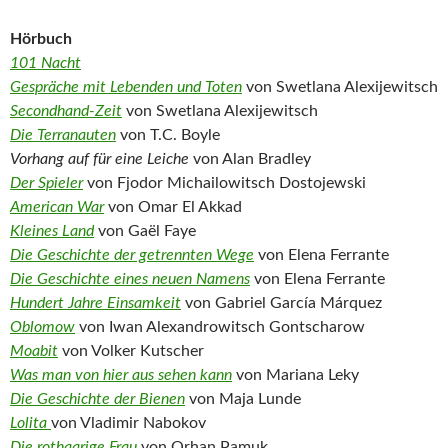
Hörbuch
101 Nacht
Gespräche mit Lebenden und Toten
von Swetlana Alexijewitsch
Secondhand-Zeit
von Swetlana Alexijewitsch
Die Terranauten
von T.C. Boyle
Vorhang auf für eine Leiche
von Alan Bradley
Der Spieler
von Fjodor Michailowitsch Dostojewski
American War
von Omar El Akkad
Kleines Land
von Gaël Faye
Die Geschichte der getrennten Wege
von Elena Ferrante
Die Geschichte eines neuen Namens
von Elena Ferrante
Hundert Jahre Einsamkeit
von Gabriel García Márquez
Oblomow
von Iwan Alexandrowitsch Gontscharow
Moabit
von Volker Kutscher
Was man von hier aus sehen kann
von Mariana Leky
Die Geschichte der Bienen
von Maja Lunde
Lolita
von Vladimir Nabokov
Die rothaarige Frau
von Orhan Pamuk