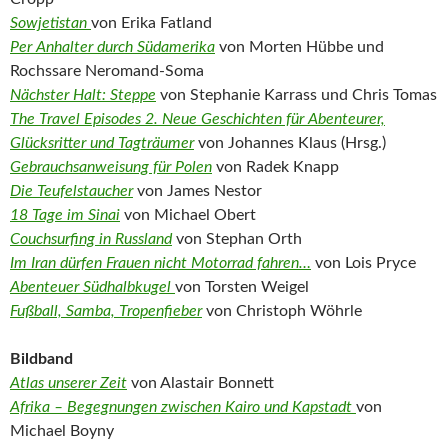
Sowjetistan
von Erika Fatland
Per Anhalter durch Südamerika
von Morten Hübbe und
Rochssare Neromand-Soma
Nächster Halt: Steppe
von Stephanie Karrass und Chris Tomas
The Travel Episodes 2. Neue Geschichten für Abenteurer,
Glücksritter und Tagträumer
von Johannes Klaus (Hrsg.)
Gebrauchsanweisung für Polen
von Radek Knapp
Die Teufelstaucher
von James Nestor
18 Tage im Sinai
von Michael Obert
Couchsurfing in Russland
von Stephan Orth
Im Iran dürfen Frauen nicht Motorrad fahren…
von Lois Pryce
Abenteuer Südhalbkugel
von Torsten Weigel
Fußball, Samba, Tropenfieber
von Christoph Wöhrle
Bildband
Atlas unserer Zeit
von Alastair Bonnett
Afrika – Begegnungen zwischen Kairo und Kapstadt
von
Michael Boyny