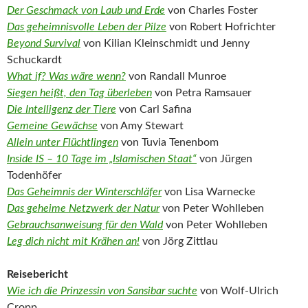
Der Geschmack von Laub und Erde
von Charles Foster
Das geheimnisvolle Leben der Pilze
von Robert Hofrichter
Beyond Survival
von Kilian Kleinschmidt und Jenny
Schuckardt
What if? Was wäre wenn?
von Randall Munroe
Siegen heißt, den Tag überleben
von Petra Ramsauer
Die Intelligenz der Tiere
von Carl Safina
Gemeine Gewächse
von Amy Stewart
Allein unter Flüchtlingen
von Tuvia Tenenbom
Inside IS – 10 Tage im „Islamischen Staat“
von Jürgen
Todenhöfer
Das Geheimnis der Winterschläfer
von Lisa Warnecke
Das geheime Netzwerk der Natur
von Peter Wohlleben
Gebrauchsanweisung für den Wald
von Peter Wohlleben
Leg dich nicht mit Krähen an!
von Jörg Zittlau
Reisebericht
Wie ich die Prinzessin von Sansibar suchte
von Wolf-Ulrich
Cropp