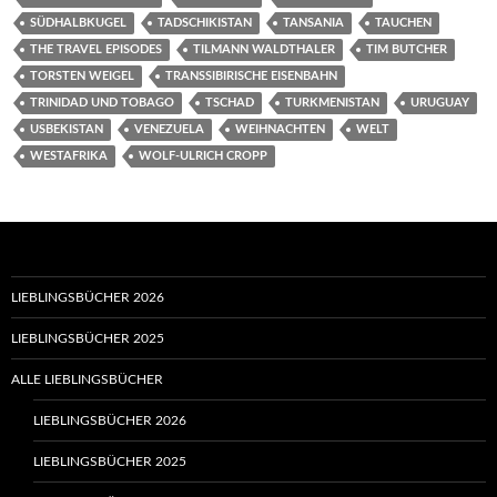
SÜDHALBKUGEL
TADSCHIKISTAN
TANSANIA
TAUCHEN
THE TRAVEL EPISODES
TILMANN WALDTHALER
TIM BUTCHER
TORSTEN WEIGEL
TRANSSIBIRISCHE EISENBAHN
TRINIDAD UND TOBAGO
TSCHAD
TURKMENISTAN
URUGUAY
USBEKISTAN
VENEZUELA
WEIHNACHTEN
WELT
WESTAFRIKA
WOLF-ULRICH CROPP
LIEBLINGSBÜCHER 2026
LIEBLINGSBÜCHER 2025
ALLE LIEBLINGSBÜCHER
LIEBLINGSBÜCHER 2026
LIEBLINGSBÜCHER 2025