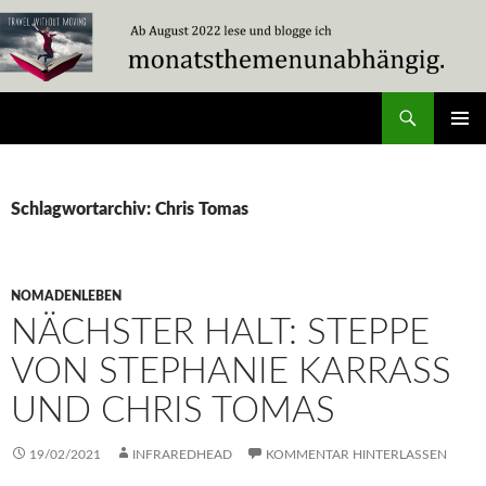
Zum
Inhalt
springen
Suchen
Travel Without Moving
PRIMÄR
MENÜ
Schlagwortarchiv: Chris Tomas
NOMADENLEBEN
NÄCHSTER HALT: STEPPE
VON STEPHANIE KARRASS
UND CHRIS TOMAS
19/02/2021
INFRAREDHEAD
KOMMENTAR HINTERLASSEN