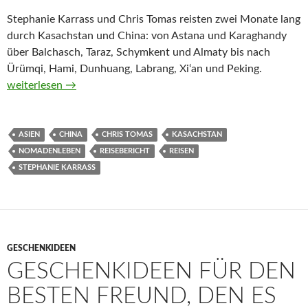
Stephanie Karrass und Chris Tomas reisten zwei Monate lang
durch Kasachstan und China: von Astana und Karaghandy
über Balchasch, Taraz, Schymkent und Almaty bis nach
Ürümqi, Hami, Dunhuang, Labrang, Xi‘an und Peking.
Nächster Halt: Steppe von Stephanie Karrass und Chris Tomas
weiterlesen
→
ASIEN
CHINA
CHRIS TOMAS
KASACHSTAN
NOMADENLEBEN
REISEBERICHT
REISEN
STEPHANIE KARRASS
GESCHENKIDEEN
GESCHENKIDEEN FÜR DEN
BESTEN FREUND, DEN ES