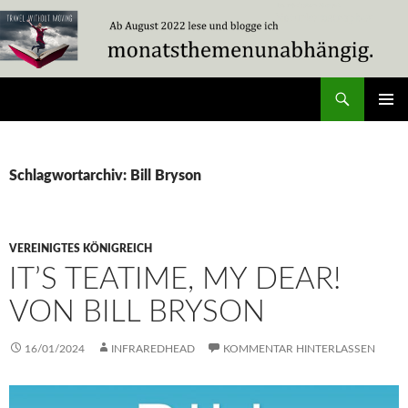
Zum
Inhalt
springen
Suchen
Travel Without Moving
PRIMÄR
MENÜ
Schlagwortarchiv: Bill Bryson
VEREINIGTES KÖNIGREICH
IT’S TEATIME, MY DEAR!
VON BILL BRYSON
16/01/2024
INFRAREDHEAD
KOMMENTAR HINTERLASSEN