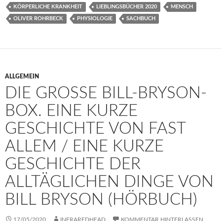
KÖRPERLICHE KRANKHEIT
LIEBLINGSBÜCHER 2020
MENSCH
OLIVER ROHRBECK
PHYSIOLOGIE
SACHBUCH
ALLGEMEIN
DIE GROSSE BILL-BRYSON-B
OX. EINE KURZE G
ESCHICHTE VON FAST A
LLEM / EINE KURZE G
ESCHICHTE DER A
LLTÄGLICHEN DINGE VON B
ILL BRYSON (HÖRBUCH)
17/05/2020
INFRAREDHEAD
KOMMENTAR HINTERLASSEN