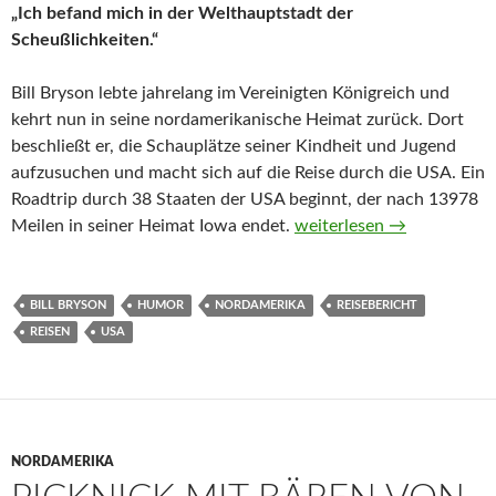
„Ich befand mich in der Welthauptstadt der
Scheußlichkeiten.“
Bill Bryson lebte jahrelang im Vereinigten Königreich und
kehrt nun in seine nordamerikanische Heimat zurück. Dort
beschließt er, die Schauplätze seiner Kindheit und Jugend
aufzusuchen und macht sich auf die Reise durch die USA. Ein
Roadtrip durch 38 Staaten der USA beginnt, der nach 13978
Straßen der Erinnerung vo
Meilen in seiner Heimat Iowa endet.
weiterlesen
→
BILL BRYSON
HUMOR
NORDAMERIKA
REISEBERICHT
REISEN
USA
NORDAMERIKA