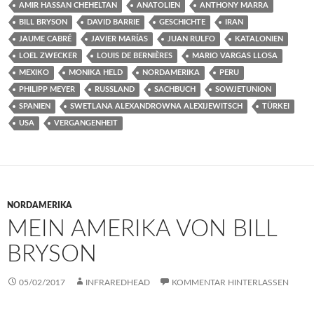
AMIR HASSAN CHEHELTAN
ANATOLIEN
ANTHONY MARRA
BILL BRYSON
DAVID BARRIE
GESCHICHTE
IRAN
JAUME CABRÉ
JAVIER MARÍAS
JUAN RULFO
KATALONIEN
LOEL ZWECKER
LOUIS DE BERNIÈRES
MARIO VARGAS LLOSA
MEXIKO
MONIKA HELD
NORDAMERIKA
PERU
PHILIPP MEYER
RUSSLAND
SACHBUCH
SOWJETUNION
SPANIEN
SWETLANA ALEXANDROWNA ALEXIJEWITSCH
TÜRKEI
USA
VERGANGENHEIT
NORDAMERIKA
MEIN AMERIKA VON BILL
BRYSON
05/02/2017
INFRAREDHEAD
KOMMENTAR HINTERLASSEN