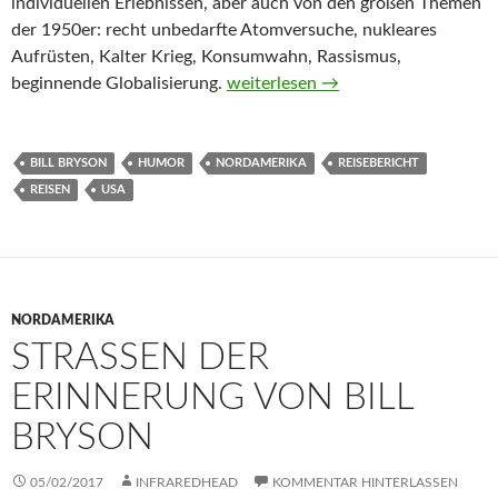
individuellen Erlebnissen, aber auch von den großen Themen
der 1950er: recht unbedarfte Atomversuche, nukleares
Aufrüsten, Kalter Krieg, Konsumwahn, Rassismus,
Mein Amerika von Bill Bryson
beginnende Globalisierung.
weiterlesen
→
BILL BRYSON
HUMOR
NORDAMERIKA
REISEBERICHT
REISEN
USA
NORDAMERIKA
STRASSEN DER E
RINNERUNG VON BILL B
RYSON
05/02/2017
INFRAREDHEAD
KOMMENTAR HINTERLASSEN