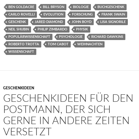
BEN GOLDACRE
BILL BRYSON
BIOLOGIE
BUCHGESCHENK
CARLO ROVELLI
EVOLUTION
FORSCHUNG
FRANK SWAIN
GESCHENK
JARED DIAMOND
JOHN BOYD
LISA SIGNORILE
NEIL SHUBIN
PHILIP ZIMBARDO
PHYSIK
POPULÄRWISSENSCHAFT
PSYCHOLOGIE
RICHARD DAWKINS
ROBERTO TROTTA
TOM CABOT
WEIHNACHTEN
WISSENSCHAFT
GESCHENKIDEEN
GESCHENKIDEEN FÜR DEN
POSTMANN, DER SICH
GERNE IN ANDERE ZEITEN
VERSETZT