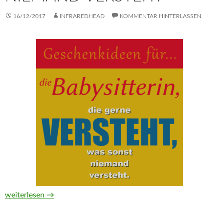
16/12/2017
INFRAREDHEAD
KOMMENTAR HINTERLASSEN
Geschenkideen für die Babysitterin, die gerne versteht, was s
weiterlesen
→