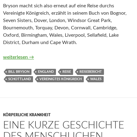
Bryson macht sich also erneut auf eine Reise durchs
Vereinigte Königreich, erzählt in seinem Buch von Bognor,
Seven Sisters, Dover, London, Windsor Great Park,
Bournemouth, Torquay, Devon, Cornwall, Cambridge,
Oxford, Birmingham, Wales, Liverpool, Sellafield, Lake
District, Durham und Cape Wrath.
It’s teatime, my dear! von Bill Bryson
weiterlesen
→
BILL BRYSON
ENGLAND
REISE
REISEBERICHT
SCHOTTLAND
VEREINIGTES KÖNIGREICH
WALES
KÖRPERLICHE KRANKHEIT
EINE KURZE GESCHICHTE
DES MENSCHLICHEN