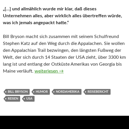
„[…] und allmählich wurde mir klar, daß dieses
Unternehmen alles, aber wirklich alles übertreffen würde,
was ich jemals angepackt hatte.“
Bill Bryson macht sich zusammen mit seinem Schulfreund
Stephen Katz auf den Weg durch die Appalachen. Sie wollen
den Appalachian Trail bezwingen, den längsten Fußweg der
Welt, der sich durch 14 Staaten der USA zieht, über 3300 km
lang ist und entlang der Ostküste Amerikas von Georgia bis
Picknick mit Bären von Bill Bryson
Maine verläuft.
weiterlesen
→
BILL BRYSON
HUMOR
NORDAMERIKA
REISEBERICHT
REISEN
USA