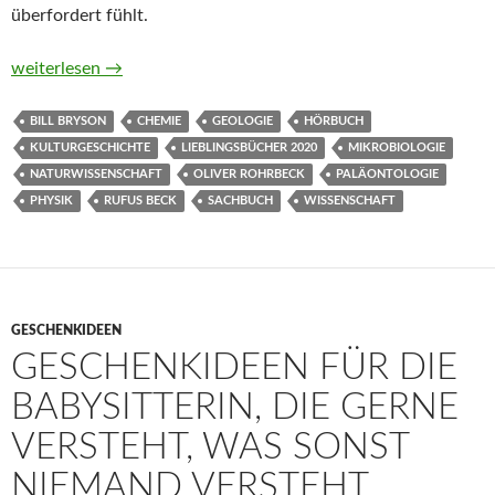
überfordert fühlt.
Die große Bill-Bryson-Box. Eine kurze Geschichte von fast alle
weiterlesen
→
BILL BRYSON
CHEMIE
GEOLOGIE
HÖRBUCH
KULTURGESCHICHTE
LIEBLINGSBÜCHER 2020
MIKROBIOLOGIE
NATURWISSENSCHAFT
OLIVER ROHRBECK
PALÄONTOLOGIE
PHYSIK
RUFUS BECK
SACHBUCH
WISSENSCHAFT
GESCHENKIDEEN
GESCHENKIDEEN FÜR DIE
BABYSITTERIN, DIE GERNE
VERSTEHT, WAS SONST
NIEMAND VERSTEHT