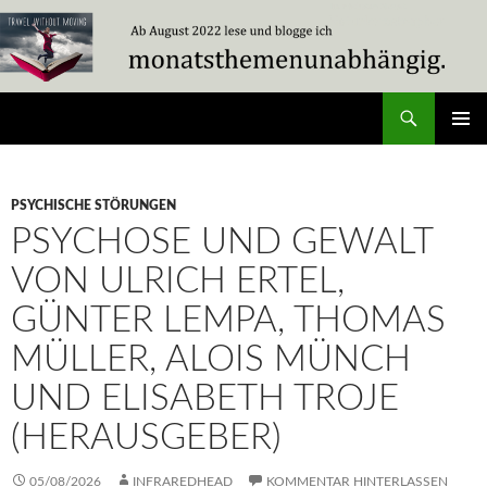
Zum
Inhalt
springen
Suchen
Travel Without Moving
PRIMÄR
MENÜ
PSYCHISCHE STÖRUNGEN
PSYCHOSE UND GEWALT
VON ULRICH ERTEL,
GÜNTER LEMPA, THOMAS
MÜLLER, ALOIS MÜNCH
UND ELISABETH TROJE
(HERAUSGEBER)
05/08/2026
INFRAREDHEAD
KOMMENTAR HINTERLASSEN