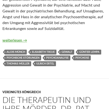
Aggression und Gewalt in der Psychiatrie, auf Macht und
Gewalt in der psychiatrischen Behandlung, auf Unsagbares,
Angst und Hass in der analytischen Psychosentherapie, auf
den Umgang mit Aggressivität bei psychotischen
Erkrankungen sowie auf Suizidalität.
Psychose und Gewalt von Ulrich Ertel, Günter Lempa, Thomas M
weiterlesen
→
ALOIS MÜNCH
ELISABETH TROJE
GEWALT
GÜNTER LEMPA
PSYCHISCHE STÖRUNGEN
PSYCHOANALYSE
PSYCHOSE
THOMAS MÜLLER
ULRICH ERTEL
VEREINIGTES KÖNIGREICH
DIE THERAPEUTIN UND