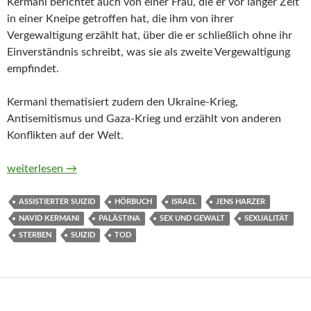
Kermani berichtet auch von einer Frau, die er vor langer Zeit
in einer Kneipe getroffen hat, die ihm von ihrer
Vergewaltigung erzählt hat, über die er schließlich ohne ihr
Einverständnis schreibt, was sie als zweite Vergewaltigung
empfindet.
Kermani thematisiert zudem den Ukraine-Krieg,
Antisemitismus und Gaza-Krieg und erzählt von anderen
Konflikten auf der Welt.
Sommer 24 von Navid Kermani (Hörbuch)
weiterlesen
→
ASSISTIERTER SUIZID
HÖRBUCH
ISRAEL
JENS HARZER
NAVID KERMANI
PALÄSTINA
SEX UND GEWALT
SEXUALITÄT
STERBEN
SUIZID
TOD