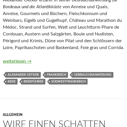
Alexander Oetker erzählt in seiner
Gebrauchsanweisung für
Bordeaux und die Atlantikküste
von Anreise und Quais,
Anreise, Gourmets und Büchern, Fleischkonsum und
Weinbars, Eigelb und Gugelhupf, Château und Marathon du
Médoc, Strand und Surfen, Watt und Leuchtturm Phare de
Cordouan, Austern und Salzgärten, Boule und Nudisten,
Périgord und Krimis, Düne von Pilat und den Schlössern der
Loire, Paprikaschoten und Baskenland, Foie gras und Corrida.
Gebrauchsanweisung für Bordeaux und die Atlantikküste von 
weiterlesen
→
ALEXANDER OETKER
FRANKREICH
GEBRAUCHSANWEISUNG
REISE
REISEFÜHRER
SÜDWESTFRANKREICH
ALLGEMEIN
WIRF EINEN SCHATTEN