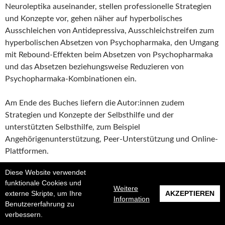
Neuroleptika auseinander, stellen professionelle Strategien
und Konzepte vor, gehen näher auf hyperbolisches
Ausschleichen von Antidepressiva, Ausschleichstreifen zum
hyperbolischen Absetzen von Psychopharmaka, den Umgang
mit Rebound-Effekten beim Absetzen von Psychopharmaka
und das Absetzen beziehungsweise Reduzieren von
Psychopharmaka-Kombinationen ein.
Am Ende des Buches liefern die Autor:innen zudem
Strategien und Konzepte der Selbsthilfe und der
unterstützten Selbsthilfe, zum Beispiel
Angehörigenunterstützung, Peer-Unterstützung und Online-
Plattformen.
Diese Website verwendet
Psychopharmaka reduzieren und absetzen. Praxiskonzepte für 
weiterlesen
→
funktionale Cookies und
Weitere
externe Skripte, um Ihre
AKZEPTIEREN
Information
ANTIDEPRESSIVA
ANTIPSYCHOTIKA
DEPRESSION
FACHBUCH
Benutzererfahrung zu
PETER LEHMANN
PSYCHISCHE STÖRUNGEN
PSYCHOPHARMAKA
verbessern.
PSYCHOSEN
SACHBUCH