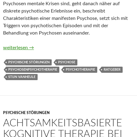
Psychosen mentale Krisen sind, geht danach näher auf
diskrete psychotische Erlebnisse ein, beschreibt
Charakteristiken einer manifesten Psychose, setzt sich mit
Triggern von psychotischen Episoden und mit der
Behandlung von Psychosen auseinander.
Why Psychosis Is Not So Crazy. A Road Map to Hope and Recove
weiterlesen
→
PSYCHISCHE STÖRUNGEN
PSYCHOSE
PSYCHOSENPSYCHOTHERAPIE
PSYCHOTHERAPIE
RATGEBER
STIJN VANHEULE
PSYCHISCHE STÖRUNGEN
ACHTSAMKEITSBASIERTE
KOGNITIVE THERAPIE BEI