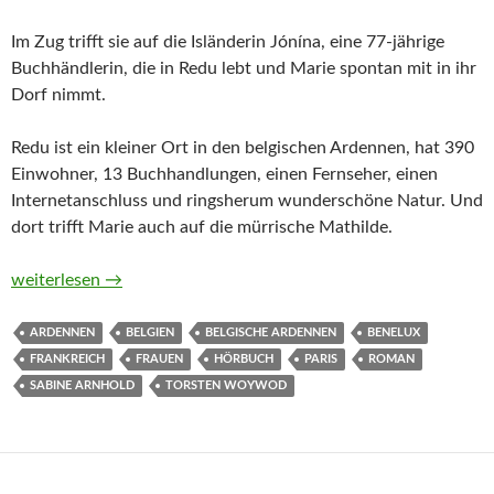
Im Zug trifft sie auf die Isländerin Jónína, eine 77‑jährige
Buchhändlerin, die in Redu lebt und Marie spontan mit in ihr
Dorf nimmt.
Redu ist ein kleiner Ort in den belgischen Ardennen, hat 390
Einwohner, 13 Buchhandlungen, einen Fernseher, einen
Internetanschluss und ringsherum wunderschöne Natur. Und
dort trifft Marie auch auf die mürrische Mathilde.
Mathilde und Marie von Torsten Woywod (Hörbuch)
weiterlesen
→
ARDENNEN
BELGIEN
BELGISCHE ARDENNEN
BENELUX
FRANKREICH
FRAUEN
HÖRBUCH
PARIS
ROMAN
SABINE ARNHOLD
TORSTEN WOYWOD