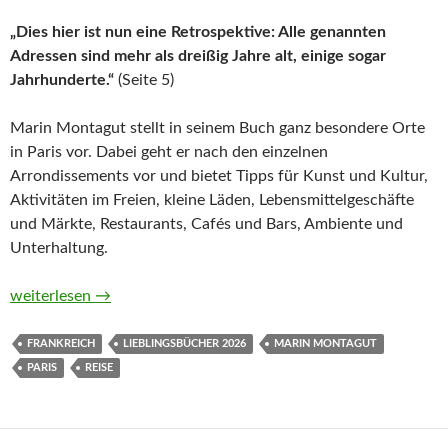
„Dies hier ist nun eine Retrospektive: Alle genannten
Adressen sind mehr als dreißig Jahre alt, einige sogar
Jahrhunderte.“
(Seite 5)
Marin Montagut stellt in seinem Buch ganz besondere Orte
in Paris vor. Dabei geht er nach den einzelnen
Arrondissements vor und bietet Tipps für Kunst und Kultur,
Aktivitäten im Freien, kleine Läden, Lebensmittelgeschäfte
und Märkte, Restaurants, Cafés und Bars, Ambiente und
Unterhaltung.
PARIS. Eine Reise in das Herz der schönsten Stadt der Welt v
weiterlesen
→
FRANKREICH
LIEBLINGSBÜCHER 2026
MARIN MONTAGUT
PARIS
REISE