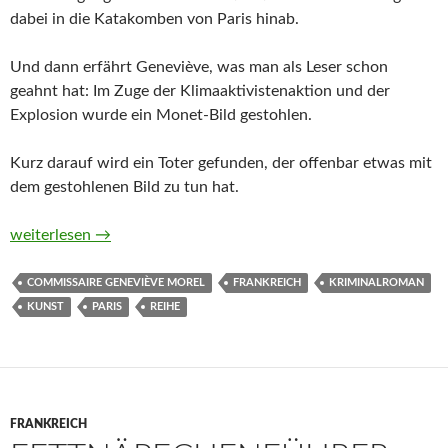
dabei in die Katakomben von Paris hinab.
Und dann erfährt Geneviève, was man als Leser schon
geahnt hat: Im Zuge der Klimaaktivistenaktion und der
Explosion wurde ein Monet-Bild gestohlen.
Kurz darauf wird ein Toter gefunden, der offenbar etwas mit
dem gestohlenen Bild zu tun hat.
Tödlicher Coup am Montmartre von René Laffite
weiterlesen
→
COMMISSAIRE GENEVIÈVE MOREL
FRANKREICH
KRIMINALROMAN
KUNST
PARIS
REIHE
FRANKREICH