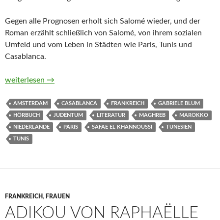
Gegen alle Prognosen erholt sich Salomé wieder, und der
Roman erzählt schließlich von Salomé, von ihrem sozialen
Umfeld und vom Leben in Städten wie Paris, Tunis und
Casablanca.
Oroppa von Safae el Khannoussi (Hörbuch)
weiterlesen
→
AMSTERDAM
CASABLANCA
FRANKREICH
GABRIELE BLUM
HÖRBUCH
JUDENTUM
LITERATUR
MAGHREB
MAROKKO
NIEDERLANDE
PARIS
SAFAE EL KHANNOUSSI
TUNESIEN
TUNIS
FRANKREICH
,
FRAUEN
ADIKOU VON RAPHAËLLE