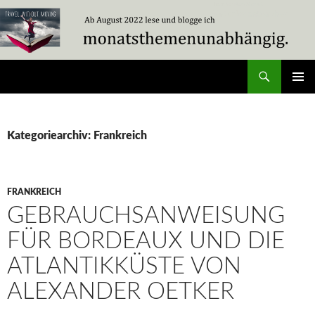
Zum
Inhalt
springen
Suchen
Travel Without Moving
PRIMÄR
MENÜ
Kategoriearchiv: Frankreich
FRANKREICH
GEBRAUCHSANWEISUNG
FÜR BORDEAUX UND DIE
ATLANTIKKÜSTE VON
ALEXANDER OETKER