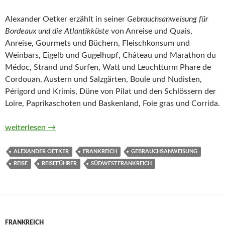
Alexander Oetker erzählt in seiner
Gebrauchsanweisung für
Bordeaux und die Atlantikküste
von Anreise und Quais,
Anreise, Gourmets und Büchern, Fleischkonsum und
Weinbars, Eigelb und Gugelhupf, Château und Marathon du
Médoc, Strand und Surfen, Watt und Leuchtturm Phare de
Cordouan, Austern und Salzgärten, Boule und Nudisten,
Périgord und Krimis, Düne von Pilat und den Schlössern der
Loire, Paprikaschoten und Baskenland, Foie gras und Corrida.
Gebrauchsanweisung für Bordeaux und die Atlantikküste von 
weiterlesen
→
ALEXANDER OETKER
FRANKREICH
GEBRAUCHSANWEISUNG
REISE
REISEFÜHRER
SÜDWESTFRANKREICH
FRANKREICH