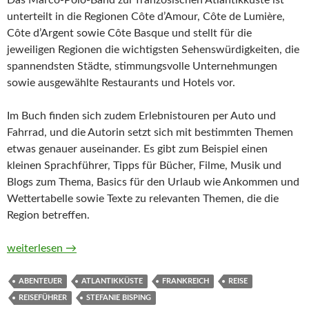
Das Marco-Polo-Band zur französischen Atlantikküste ist
unterteilt in die Regionen Côte d’Amour, Côte de Lumière,
Côte d’Argent sowie Côte Basque und stellt für die
jeweiligen Regionen die wichtigsten Sehenswürdigkeiten, die
spannendsten Städte, stimmungsvolle Unternehmungen
sowie ausgewählte Restaurants und Hotels vor.
Im Buch finden sich zudem Erlebnistouren per Auto und
Fahrrad, und die Autorin setzt sich mit bestimmten Themen
etwas genauer auseinander. Es gibt zum Beispiel einen
kleinen Sprachführer, Tipps für Bücher, Filme, Musik und
Blogs zum Thema, Basics für den Urlaub wie Ankommen und
Wettertabelle sowie Texte zu relevanten Themen, die die
Region betreffen.
MARCO POLO Französische Atlantikküste von Stefanie Bispin
weiterlesen
→
ABENTEUER
ATLANTIKKÜSTE
FRANKREICH
REISE
REISEFÜHRER
STEFANIE BISPING