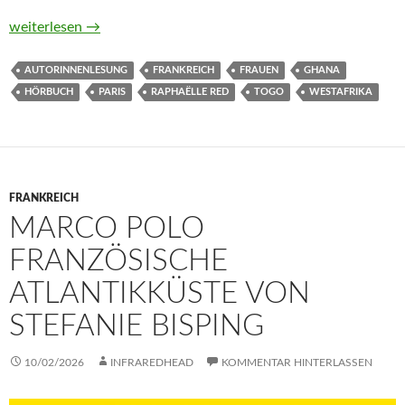
Adikou von Raphaëlle Red (Hörbuch)
weiterlesen
→
AUTORINNENLESUNG
FRANKREICH
FRAUEN
GHANA
HÖRBUCH
PARIS
RAPHAËLLE RED
TOGO
WESTAFRIKA
FRANKREICH
MARCO POLO
FRANZÖSISCHE
ATLANTIKKÜSTE VON
STEFANIE BISPING
10/02/2026
INFRAREDHEAD
KOMMENTAR HINTERLASSEN