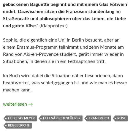
gebackenen Baguette beginnt und mit einem Glas Rotwein
endet. Dazwischen sitzen die Franzosen stundenlang im
Straßencafé und philosophieren über das Leben, die Liebe
und guten Käse.“
(Klappentext)
Sophie, die eigentlich eine Uni in Berlin besucht, aber an
einem Erasmus-Programm teilnimmt und zehn Monate am
Rand von Aix-en-Provence studiert, gerät immer wieder in
Situationen, in denen sie in ein Fettnäpfchen tritt.
Im Buch wird dabei die Situation näher beschrieben, dann
beantwortet, was schiefgegangen ist und wie man es besser
machen kann.
Fettnäpfchenführer Frankreich von Felicitas Meyer
weiterlesen
→
FELICITAS MEYER
FETTNÄPFCHENFÜHRER
FRANKREICH
REISE
REISEBERICHT