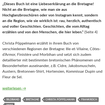
„Dieses Buch ist eine Liebeserklärung an die Bretagne!
Nicht an die Bretagne, wie man sie aus
Hochglanzbroschüren oder von Instagram kennt, sondern
an die Region, wie sie wirklich ist: rau, herzlich, authentisch
und voller Geschichten. Geschichten, die vom Alltag
erzählen und von den Menschen, die hier leben.“
(Seite 4)
Christa Pöppelmann erzählt in ihrem Buch von
verschiedenen Regionen der Bretagne: Ille-et-Vilaine, Côtes-
d’Armor, Finistère und Morbihan und setzt sich zudem
detaillierter mit bestimmten bretonischen Phänomenen und
Besonderheiten auseinander, z.B. Cidre, Jakobsmuscheln,
Austern, Bretonnen-Shirt, Hortensien, Kommissar Dupin und
Fleur de Sel.
Bonjour Bretagne. Echte Herzensorte zwischen Galette und G
weiterlesen
→
BILDBAND
BRETAGNE
CHRISTA PÖPPELMANN
FRANKREICH