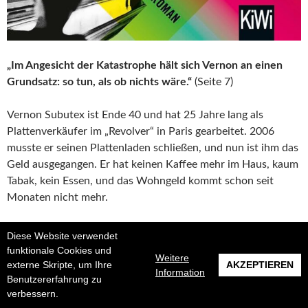
„Im Angesicht der Katastrophe hält sich Vernon an einen
Grundsatz: so tun, als ob nichts wäre.“
(Seite 7)
Vernon Subutex ist Ende 40 und hat 25 Jahre lang als
Plattenverkäufer im „Revolver“ in Paris gearbeitet. 2006
musste er seinen Plattenladen schließen, und nun ist ihm das
Geld ausgegangen. Er hat keinen Kaffee mehr im Haus, kaum
Tabak, kein Essen, und das Wohngeld kommt schon seit
Monaten nicht mehr.
In seinem Umfeld sind zudem viele Leute gestorben, und nun
Diese Website verwendet
muss er auch noch seine Wohnung räumen.
funktionale Cookies und
Weitere
externe Skripte, um Ihre
AKZEPTIEREN
Information
Benutzererfahrung zu
Als er die Wohnung verlässt, nimmt er drei Tapes mit, die
verbessern.
Aufnahmen des verstorbenen Alexandre Bleach enthalten.