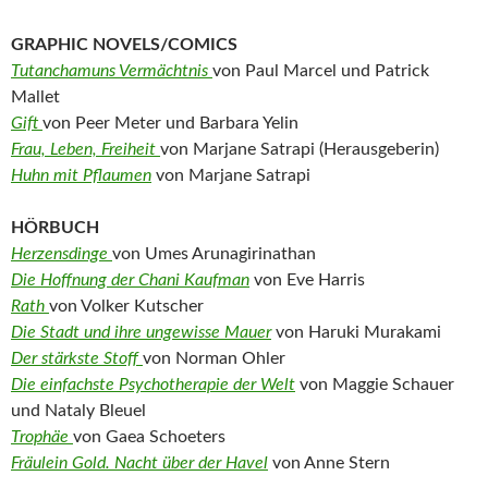
GRAPHIC NOVELS/COMICS
Tutanchamuns Vermächtnis
von Paul Marcel und Patrick
Mallet
Gift
von Peer Meter und Barbara Yelin
Frau, Leben, Freiheit
von Marjane Satrapi (Herausgeberin)
Huhn mit Pflaumen
von Marjane Satrapi
HÖRBUCH
Herzensdinge
von Umes Arunagirinathan
Die Hoffnung der Chani Kaufman
von Eve Harris
Rath
von Volker Kutscher
Die Stadt und ihre ungewisse Mauer
von Haruki Murakami
Der stärkste Stoff
von Norman Ohler
Die einfachste Psychotherapie der Welt
von Maggie Schauer
und Nataly Bleuel
Trophäe
von Gaea Schoeters
Fräulein Gold. Nacht über der Havel
von Anne Stern