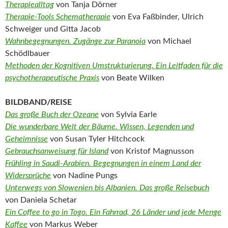
Therapiealltag
von Tanja Dörner
Therapie-Tools Schematherapie
von Eva Faßbinder, Ulrich
Schweiger und Gitta Jacob
Wahnbegegnungen. Zugänge zur Paranoia
von Michael
Schödlbauer
Methoden der Kognitiven Umstrukturierung. Ein Leitfaden für die
psychotherapeutische Praxis
von Beate Wilken
BILDBAND/REISE
Das große Buch der Ozeane
von Sylvia Earle
Die wunderbare Welt der Bäume. Wissen, Legenden und
Geheimnisse
von Susan Tyler Hitchcock
Gebrauchsanweisung für Island
von Kristof Magnusson
Frühling in Saudi-Arabien. Begegnungen in einem Land der
Widersprüche
von Nadine Pungs
Unterwegs von Slowenien bis Albanien. Das große Reisebuch
von Daniela Schetar
Ein Coffee to go in Togo. Ein Fahrrad, 26 Länder und jede Menge
Kaffee
von Markus Weber