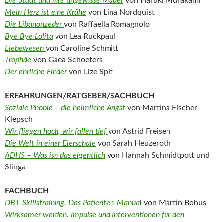
Die Stadt und ihre ungewisse Mauer
von Haruki Murakami
Mein Herz ist eine Krähe
von Lina Nordquist
Die Libanonzeder
von Raffaella Romagnolo
Bye Bye Lolita
von Lea Ruckpaul
Liebewesen
von Caroline Schmitt
Trophäe
von Gaea Schoeters
Der ehrliche Finder
von Lize Spit
ERFAHRUNGEN/RATGEBER/SACHBUCH
Soziale Phobie – die heimliche Angst
von Martina Fischer-
Klepsch
Wir fliegen hoch, wir fallen tief
von Astrid Freisen
Die Welt in einer Eierschale
von Sarah Heuzeroth
ADHS – Was isn das eigentlich
von Hannah Schmidtpott und
Slinga
FACHBUCH
DBT-Skillstraining. Das Patienten-Manua
l von Martin Bohus
Wirksamer werden. Impulse und Interventionen für den