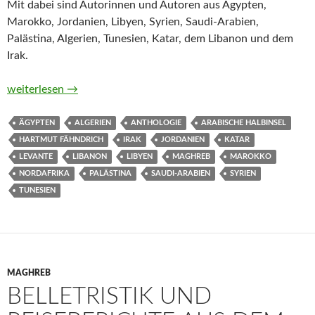
Mit dabei sind Autorinnen und Autoren aus Ägypten,
Marokko, Jordanien, Libyen, Syrien, Saudi-Arabien,
Palästina, Algerien, Tunesien, Katar, dem Libanon und dem
Irak.
Kleine Festungen. Geschichten über arabische Kinder und Jug
weiterlesen
→
ÄGYPTEN
ALGERIEN
ANTHOLOGIE
ARABISCHE HALBINSEL
HARTMUT FÄHNDRICH
IRAK
JORDANIEN
KATAR
LEVANTE
LIBANON
LIBYEN
MAGHREB
MAROKKO
NORDAFRIKA
PALÄSTINA
SAUDI-ARABIEN
SYRIEN
TUNESIEN
MAGHREB
BELLETRISTIK UND