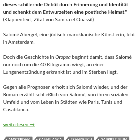
dieses schillernde Debüt durch Erinnerung und Identität
und schenkt dem Entwurzelten eine poetische Heimat.“
(Klappentext, Zitat von Samira el Ouassil)
Salomé Abergel, eine jüdisch-marokkanische Künstlerin, lebt
in Amsterdam.
Doch die Geschichte in
Oroppa
beginnt damit, dass Salomé
nur noch um die 40 Kilogramm wiegt, an einer
Lungenentzündung erkrankt ist und im Sterben liegt.
Gegen alle Prognosen erholt sich Salomé wieder, und der
Roman erzählt schließlich von Salomé, von ihrem sozialen
Umfeld und vom Leben in Städten wie Paris, Tunis und
Casablanca.
Oroppa von Safae el Khannoussi (Hörbuch)
weiterlesen
→
AMSTERDAM
CASABLANCA
FRANKREICH
GABRIELE BLUM