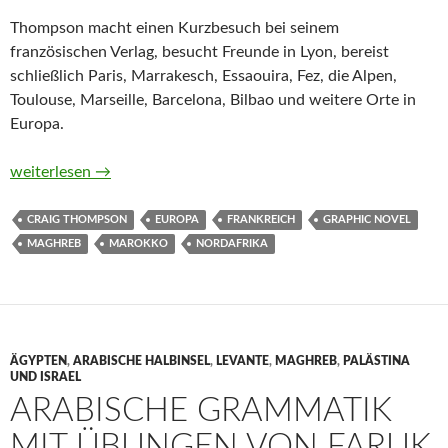
Thompson macht einen Kurzbesuch bei seinem
französischen Verlag, besucht Freunde in Lyon, bereist
schließlich Paris, Marrakesch, Essaouira, Fez, die Alpen,
Toulouse, Marseille, Barcelona, Bilbao und weitere Orte in
Europa.
Tagebuch einer Reise von Craig Thompson
weiterlesen
→
CRAIG THOMPSON
EUROPA
FRANKREICH
GRAPHIC NOVEL
MAGHREB
MAROKKO
NORDAFRIKA
ÄGYPTEN
,
ARABISCHE HALBINSEL
,
LEVANTE
,
MAGHREB
,
PALÄSTINA
UND ISRAEL
ARABISCHE GRAMMATIK
MIT ÜBUNGEN VON FARUK