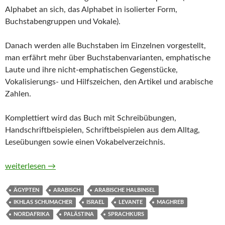
Alphabet an sich, das Alphabet in isolierter Form,
Buchstabengruppen und Vokale).
Danach werden alle Buchstaben im Einzelnen vorgestellt,
man erfährt mehr über Buchstabenvarianten, emphatische
Laute und ihre nicht-emphatischen Gegenstücke,
Vokalisierungs- und Hilfszeichen, den Artikel und arabische
Zahlen.
Komplettiert wird das Buch mit Schreibübungen,
Handschriftbeispielen, Schriftbeispielen aus dem Alltag,
Leseübungen sowie einen Vokabelverzeichnis.
Einführung in die arabische Schrift von Ikhlas Schumacher
weiterlesen
→
ÄGYPTEN
ARABISCH
ARABISCHE HALBINSEL
IKHLAS SCHUMACHER
ISRAEL
LEVANTE
MAGHREB
NORDAFRIKA
PALÄSTINA
SPRACHKURS