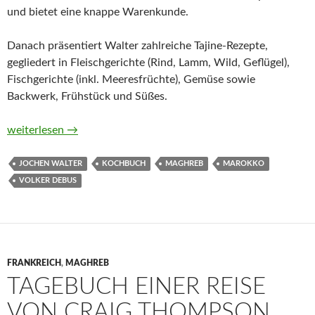
und bietet eine knappe Warenkunde.
Danach präsentiert Walter zahlreiche Tajine-Rezepte,
gegliedert in Fleischgerichte (Rind, Lamm, Wild, Geflügel),
Fischgerichte (inkl. Meeresfrüchte), Gemüse sowie
Backwerk, Frühstück und Süßes.
Das große Tajine-Kochbuch von Jochen Walter und Volker De
weiterlesen
→
JOCHEN WALTER
KOCHBUCH
MAGHREB
MAROKKO
VOLKER DEBUS
FRANKREICH
,
MAGHREB
TAGEBUCH EINER REISE
VON CRAIG THOMPSON