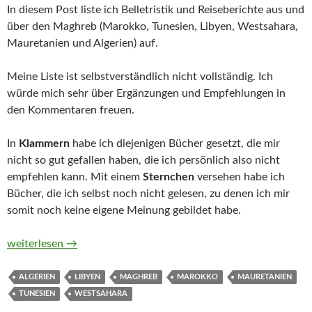
In diesem Post liste ich Belletristik und Reiseberichte aus und
über den Maghreb (Marokko, Tunesien, Libyen, Westsahara,
Mauretanien und Algerien) auf.
Meine Liste ist selbstverständlich nicht vollständig. Ich
würde mich sehr über Ergänzungen und Empfehlungen in
den Kommentaren freuen.
In
Klammern
habe ich diejenigen Bücher gesetzt, die mir
nicht so gut gefallen haben, die ich persönlich also nicht
empfehlen kann. Mit einem
Sternchen
versehen habe ich
Bücher, die ich selbst noch nicht gelesen, zu denen ich mir
somit noch keine eigene Meinung gebildet habe.
Belletristik und Reiseberichte aus dem und über den Maghreb
weiterlesen
→
ALGERIEN
LIBYEN
MAGHREB
MAROKKO
MAURETANIEN
TUNESIEN
WESTSAHARA