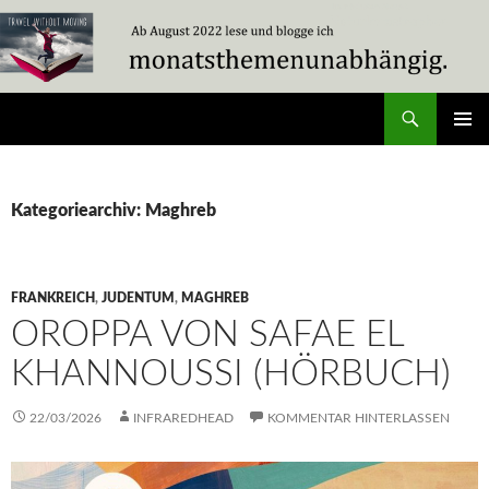
Zum
Inhalt
springen
Suchen
Travel Without Moving
PRIMÄR
MENÜ
Kategoriearchiv: Maghreb
FRANKREICH
,
JUDENTUM
,
MAGHREB
OROPPA VON SAFAE EL
KHANNOUSSI (HÖRBUCH)
22/03/2026
INFRAREDHEAD
KOMMENTAR HINTERLASSEN