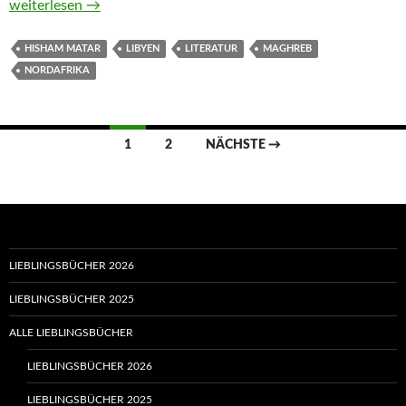
Geschichte eines Verschwindens von Hisham Matar
weiterlesen
→
HISHAM MATAR
LIBYEN
LITERATUR
MAGHREB
NORDAFRIKA
Beitragsnavigation
1
2
NÄCHSTE →
LIEBLINGSBÜCHER 2026
LIEBLINGSBÜCHER 2025
ALLE LIEBLINGSBÜCHER
LIEBLINGSBÜCHER 2026
LIEBLINGSBÜCHER 2025