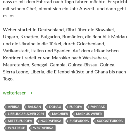
dass er mit dem Fahrrad nach Togo fahren möchte. Er spricht
mit seinem Chef, nimmt sich ein Jahr Auszeit, und dann geht
es los.
Weber startet in Deutschland, fährt über die Slowakei,
Ungarn, Kroatien, Bulgarien, Rumänien, die Republik Moldau
und die Ukraine in die Türkei, durch Griechenland,
Vatikanstadt, Italien und Spanien. Auf dem afrikanischen
Kontinent radelt er von Marokko nach Westsahara,
Mauretanien, Senegal, Gambia, Guinea-Bissau, Guinea,
Sierra Leone, Liberia, die Elfenbeinküste und Ghana bis nach
Togo.
Ein Coffee to go in Togo. Ein Fahrrad, 26 Länder und jede M
weiterlesen
→
AFRIKA
BALKAN
DONAU
EUROPA
FAHRRAD
LIEBLINGSBÜCHER 2024
MAGHREB
MARKUS WEBER
MITTELEUROPA
NORDAFRIKA
SÜDEUROPA
SÜDOSTEUROPA
WELTREISE
WESTAFRIKA