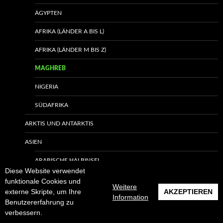
ÄGYPTEN
AFRIKA (LÄNDER A BIS L)
AFRIKA (LÄNDER M BIS Z)
MAGHREB
NIGERIA
SÜDAFRIKA
ARKTIS UND ANTARKTIS
ASIEN
ARABISCHE HALBINSEL
Diese Website verwendet
INDIEN
funktionale Cookies und
Weitere
externe Skripte, um Ihre
AKZEPTIEREN
Information
IRAN
Benutzererfahrung zu
verbessern.
JAPAN