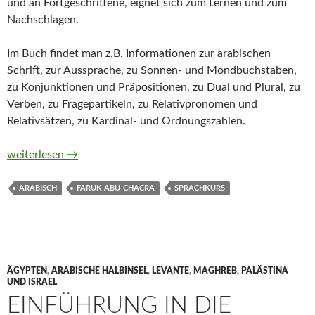
und an Fortgeschrittene, eignet sich zum Lernen und zum
Nachschlagen.
Im Buch findet man z.B. Informationen zur arabischen
Schrift, zur Aussprache, zu Sonnen- und Mondbuchstaben,
zu Konjunktionen und Präpositionen, zu Dual und Plural, zu
Verben, zu Fragepartikeln, zu Relativpronomen und
Relativsätzen, zu Kardinal- und Ordnungszahlen.
Arabische Grammatik mit Übungen von Faruk Abu-Chacra
weiterlesen
→
ARABISCH
FARUK ABU-CHACRA
SPRACHKURS
ÄGYPTEN
,
ARABISCHE HALBINSEL
,
LEVANTE
,
MAGHREB
,
PALÄSTINA
UND ISRAEL
EINFÜHRUNG IN DIE