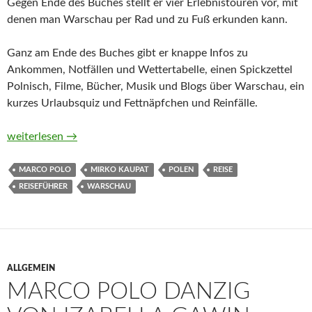
Gegen Ende des Buches stellt er vier Erlebnistouren vor, mit
denen man Warschau per Rad und zu Fuß erkunden kann.
Ganz am Ende des Buches gibt er knappe Infos zu
Ankommen, Notfällen und Wettertabelle, einen Spickzettel
Polnisch, Filme, Bücher, Musik und Blogs über Warschau, ein
kurzes Urlaubsquiz und Fettnäpfchen und Reinfälle.
MARCO POLO Warschau von Mirko Kaupat
weiterlesen
→
MARCO POLO
MIRKO KAUPAT
POLEN
REISE
REISEFÜHRER
WARSCHAU
ALLGEMEIN
MARCO POLO DANZIG