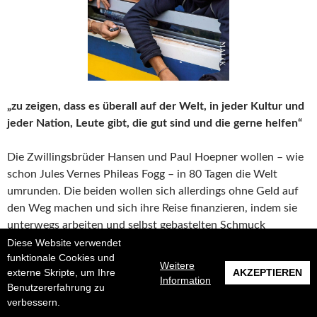
„zu zeigen, dass es überall auf der Welt, in jeder Kultur und
jeder Nation, Leute gibt, die gut sind und die gerne helfen“
Die Zwillingsbrüder Hansen und Paul Hoepner wollen – wie
schon Jules Vernes Phileas Fogg – in 80 Tagen die Welt
umrunden. Die beiden wollen sich allerdings ohne Geld auf
den Weg machen und sich ihre Reise finanzieren, indem sie
unterwegs arbeiten und selbst gebastelten Schmuck
Zwei um die Welt. In 80 Tagen ohne Geld von Han
verkaufen.
weiterlesen
→
Diese Website verwendet
funktionale Cookies und
Weitere
externe Skripte, um Ihre
AKZEPTIEREN
Information
Benutzererfahrung zu
ABENTEUER
CHINA
HANSEN HOEPNER
INDIEN
JAPAN
verbessern.
KANADA
KIRGISIEN
LAOS
LITAUEN
MALAYSIA