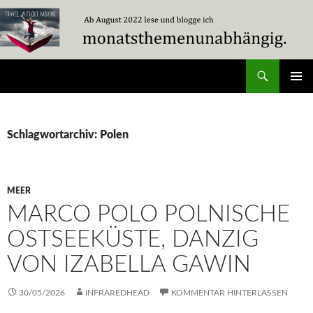
Zum
Inhalt
springen
Suchen
Travel Without Moving
PRIMÄR
MENÜ
Schlagwortarchiv: Polen
MEER
MARCO POLO POLNISCHE
OSTSEEKÜSTE, DANZIG
VON IZABELLA GAWIN
30/05/2026
INFRAREDHEAD
KOMMENTAR HINTERLASSEN