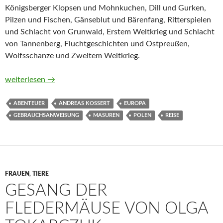
Königsberger Klopsen und Mohnkuchen, Dill und Gurken,
Pilzen und Fischen, Gänseblut und Bärenfang, Ritterspielen
und Schlacht von Grunwald, Erstem Weltkrieg und Schlacht
von Tannenberg, Fluchtgeschichten und Ostpreußen,
Wolfsschanze und Zweitem Weltkrieg.
Gebrauchsanweisung für Masuren von Andreas Kossert
weiterlesen
→
ABENTEUER
ANDREAS KOSSERT
EUROPA
GEBRAUCHSANWEISUNG
MASUREN
POLEN
REISE
FRAUEN
,
TIERE
GESANG DER
FLEDERMÄUSE VON OLGA