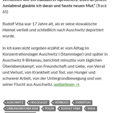
Juniabend glaubte ich daran und fasste neuen Mut.“
(Track
65)
Rudolf Vrba war 17 Jahre alt, als er seine slowakische
Heimat verließ und schließlich nach Auschwitz deportiert
wurde.
In
Ich kann nicht vergeben
erzählt er vom Alltag im
Konzentrationslager Auschwitz I (Stammlager) und später in
Auschwitz II-Birkenau, berichtet minuziös vom täglichen
Überlebenskampf, von Freundschaft und Liebe, von Verrat
und Verlust, von Krankheit und Tod, von Hunger und
schwerer Arbeit, von der Untergrundbewegung und von
Ich kann nicht vergeben von Rudo
seiner Flucht aus Auschwitz.
weiterlesen
→
AUSCHWITZ
HOLOCAUST
HÖRBUCH
JUDENTUM
LIEBLINGSBÜCHER 2018
POLEN
RUDOLF VRBA
SHOA