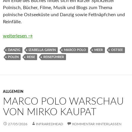
Am Ende des Buches findet sich ein kurzer Spickzettel
Polnisch, Bücher, Filme, Musik und Blogs zum Thema
polnische Ostseeküste und Danzig sowie Fettnäpfchen und
Reinfälle.
MARCO POLO Polnische Ostseeküste, Danzig von Izabella Ga
weiterlesen
→
DANZIG
IZABELLA GAWIN
MARCO POLO
MEER
OSTSEE
POLEN
REISE
REISEFÜHRER
ALLGEMEIN
MARCO POLO WARSCHAU
VON MIRKO KAUPAT
27/05/2026
INFRAREDHEAD
KOMMENTAR HINTERLASSEN