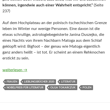
können, irgendwie auch einer Wahrheit entspricht.“
(Seite
237)
Auf dem Hochplateau an der polnisch-tschechischen Grenze
leben im Winter nur wenige Personen. Eine davon ist die
etwas schrullige, astrologiebegeisterte Janina Duszejko, die
eines Nachts von ihrem Nachbarn Matoga aus dem Schlaf
geklopft wird: Bigfoot – der genau wie Matoga eigentlich
ganz anders heißt – ist tot. Er scheint an einem Rehknochen
erstickt zu sein.
Gesang der Fledermäuse von Olga Tokarczuk
weiterlesen
→
FRAUEN
LIEBLINGSBÜCHER 2020
LITERATUR
NOBELPREIS FÜR LITERATUR
OLGA TOKARCZUK
POLEN