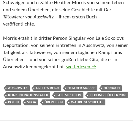
Schweigen und erzählte Heather Morris von seinem Leben
und seinem Überleben, die seine Geschichte mit
Der
Tätowierer von Auschwitz
– ihrem ersten Buch –
veröffentlichte.
Morris erzählt in dritter Person Singular von Lale Sokolovs
Deportation, von seinem Eintreffen in Auschwitz, von seiner
Tätigkeit als Tätowierer, von seinem täglichen Kampf ums
Überleben – und von seiner großen Liebe Gita, die er in
Der Tätowierer von Auschwitz v
Auschwitz kennengelernt hat.
weiterlesen
→
AUSCHWITZ
DRITTES REICH
HEATHER MORRIS
HÖRBUCH
KONZENTRATIONSLAGER
LALE SOKOLOV
LIEBLINGSBÜCHER 2018
POLEN
SHOA
ÜBERLEBEN
WAHRE GESCHICHTE