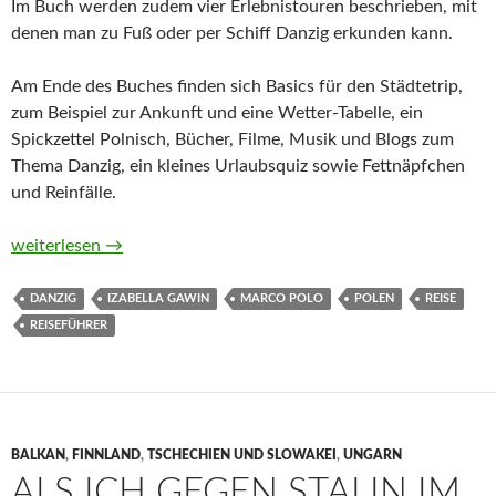
Im Buch werden zudem vier Erlebnistouren beschrieben, mit
denen man zu Fuß oder per Schiff Danzig erkunden kann.
Am Ende des Buches finden sich Basics für den Städtetrip,
zum Beispiel zur Ankunft und eine Wetter-Tabelle, ein
Spickzettel Polnisch, Bücher, Filme, Musik und Blogs zum
Thema Danzig, ein kleines Urlaubsquiz sowie Fettnäpfchen
und Reinfälle.
MARCO POLO Danzig von Izabella Gawin
weiterlesen
→
DANZIG
IZABELLA GAWIN
MARCO POLO
POLEN
REISE
REISEFÜHRER
BALKAN
,
FINNLAND
,
TSCHECHIEN UND SLOWAKEI
,
UNGARN
ALS ICH GEGEN STALIN IM