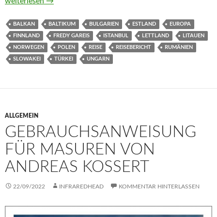
Als ich gegen Stalin im Armdrücken gewann. Eine Reise von de
weiterlesen
→
BALKAN
BALTIKUM
BULGARIEN
ESTLAND
EUROPA
FINNLAND
FREDY GAREIS
ISTANBUL
LETTLAND
LITAUEN
NORWEGEN
POLEN
REISE
REISEBERICHT
RUMÄNIEN
SLOWAKEI
TÜRKEI
UNGARN
ALLGEMEIN
GEBRAUCHSANWEISUNG
FÜR MASUREN VON
ANDREAS KOSSERT
22/09/2022
INFRAREDHEAD
KOMMENTAR HINTERLASSEN