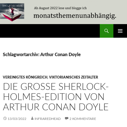
Zum
Inhalt
springen
Suchen
Travel Without Moving
PRIMÄR
MENÜ
Schlagwortarchiv: Arthur Conan Doyle
VEREINIGTES KÖNIGREICH
,
VIKTORIANISCHES ZEITALTER
DIE GROSSE SHERLOCK-H
OLMES-EDITION VON A
RTHUR CONAN DOYLE
13/03/2022
INFRAREDHEAD
2 KOMMENTARE