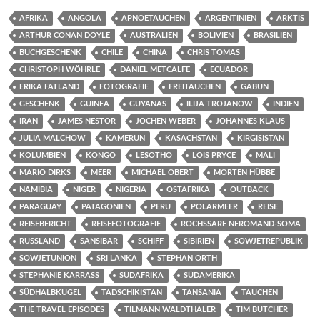
AFRIKA
ANGOLA
APNOETAUCHEN
ARGENTINIEN
ARKTIS
ARTHUR CONAN DOYLE
AUSTRALIEN
BOLIVIEN
BRASILIEN
BUCHGESCHENK
CHILE
CHINA
CHRIS TOMAS
CHRISTOPH WÖHRLE
DANIEL METCALFE
ECUADOR
ERIKA FATLAND
FOTOGRAFIE
FREITAUCHEN
GABUN
GESCHENK
GUINEA
GUYANAS
ILIJA TROJANOW
INDIEN
IRAN
JAMES NESTOR
JOCHEN WEBER
JOHANNES KLAUS
JULIA MALCHOW
KAMERUN
KASACHSTAN
KIRGISISTAN
KOLUMBIEN
KONGO
LESOTHO
LOIS PRYCE
MALI
MARIO DIRKS
MEER
MICHAEL OBERT
MORTEN HÜBBE
NAMIBIA
NIGER
NIGERIA
OSTAFRIKA
OUTBACK
PARAGUAY
PATAGONIEN
PERU
POLARMEER
REISE
REISEBERICHT
REISEFOTOGRAFIE
ROCHSSARE NEROMAND-SOMA
RUSSLAND
SANSIBAR
SCHIFF
SIBIRIEN
SOWJETREPUBLIK
SOWJETUNION
SRI LANKA
STEPHAN ORTH
STEPHANIE KARRASS
SÜDAFRIKA
SÜDAMERIKA
SÜDHALBKUGEL
TADSCHIKISTAN
TANSANIA
TAUCHEN
THE TRAVEL EPISODES
TILMANN WALDTHALER
TIM BUTCHER