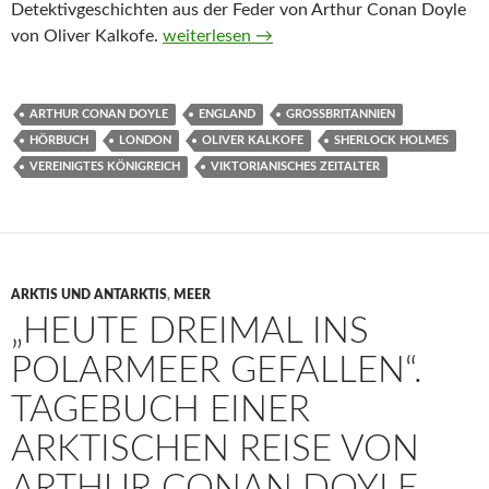
Detektivgeschichten aus der Feder von Arthur Conan Doyle
Die große Sherlock-Holmes-Edition von A
von Oliver Kalkofe.
weiterlesen
→
ARTHUR CONAN DOYLE
ENGLAND
GROSSBRITANNIEN
HÖRBUCH
LONDON
OLIVER KALKOFE
SHERLOCK HOLMES
VEREINIGTES KÖNIGREICH
VIKTORIANISCHES ZEITALTER
ARKTIS UND ANTARKTIS
,
MEER
„HEUTE DREIMAL INS
POLARMEER GEFALLEN“.
TAGEBUCH EINER
ARKTISCHEN REISE VON
ARTHUR CONAN DOYLE