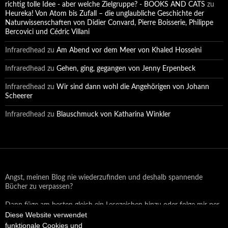
richtig tolle Idee - aber welche Zielgruppe? - BOOKS AND CATS
zu
Heureka! Von Atom bis Zufall – die unglaubliche Geschichte der
Naturwissenschaften von Didier Convard, Pierre Boisserie, Philippe
Bercovici und Cédric Villani
Infraredhead
zu
Am Abend vor dem Meer von Khaled Hosseini
Infraredhead
zu
Gehen, ging, gegangen von Jenny Erpenbeck
Infraredhead
zu
Wir sind dann wohl die Angehörigen von Johann
Scheerer
Infraredhead
zu
Blauschmuck von Katharina Winkler
Angst, meinen Blog nie wiederzufinden und deshalb spannende
Bücher zu verpassen?
Dann füge am besten gleich ein Lesezeichen hinzu oder folge mir per
Diese Website verwendet
Email oder auf Facebook!
funktionale Cookies und