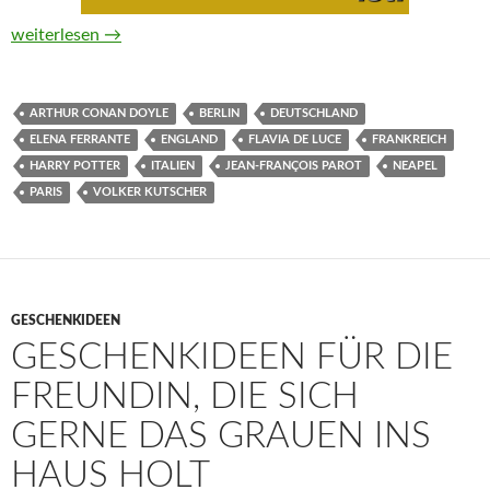
Geschenkideen für Tante Erna, für die ein Buch nicht genug ist
weiterlesen
→
ARTHUR CONAN DOYLE
BERLIN
DEUTSCHLAND
ELENA FERRANTE
ENGLAND
FLAVIA DE LUCE
FRANKREICH
HARRY POTTER
ITALIEN
JEAN-FRANÇOIS PAROT
NEAPEL
PARIS
VOLKER KUTSCHER
GESCHENKIDEEN
GESCHENKIDEEN FÜR DIE
FREUNDIN, DIE SICH
GERNE DAS GRAUEN INS
HAUS HOLT