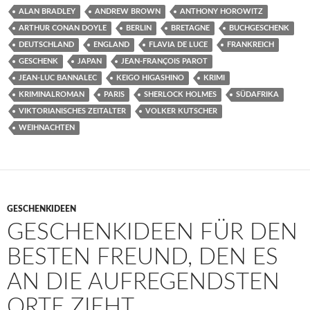
ALAN BRADLEY
ANDREW BROWN
ANTHONY HOROWITZ
ARTHUR CONAN DOYLE
BERLIN
BRETAGNE
BUCHGESCHENK
DEUTSCHLAND
ENGLAND
FLAVIA DE LUCE
FRANKREICH
GESCHENK
JAPAN
JEAN-FRANÇOIS PAROT
JEAN-LUC BANNALEC
KEIGO HIGASHINO
KRIMI
KRIMINALROMAN
PARIS
SHERLOCK HOLMES
SÜDAFRIKA
VIKTORIANISCHES ZEITALTER
VOLKER KUTSCHER
WEIHNACHTEN
GESCHENKIDEEN
GESCHENKIDEEN FÜR DEN
BESTEN FREUND, DEN ES
AN DIE AUFREGENDSTEN
ORTE ZIEHT