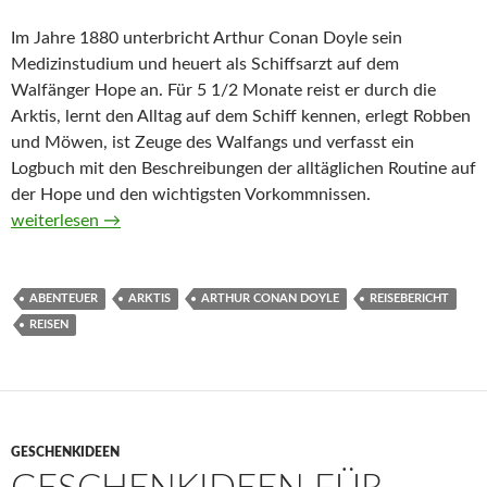
Im Jahre 1880 unterbricht Arthur Conan Doyle sein
Medizinstudium und heuert als Schiffsarzt auf dem
Walfänger Hope an. Für 5 1/2 Monate reist er durch die
Arktis, lernt den Alltag auf dem Schiff kennen, erlegt Robben
und Möwen, ist Zeuge des Walfangs und verfasst ein
Logbuch mit den Beschreibungen der alltäglichen Routine auf
der Hope und den wichtigsten Vorkommnissen.
„Heute dreimal ins Polarmeer gefallen“. Tagebuch einer arktis
weiterlesen
→
ABENTEUER
ARKTIS
ARTHUR CONAN DOYLE
REISEBERICHT
REISEN
GESCHENKIDEEN