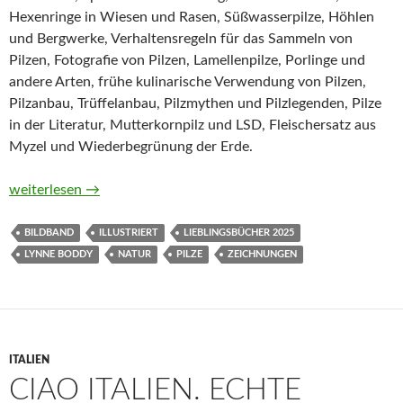
Hexenringe in Wiesen und Rasen, Süßwasserpilze, Höhlen
und Bergwerke, Verhaltensregeln für das Sammeln von
Pilzen, Fotografie von Pilzen, Lamellenpilze, Porlinge und
andere Arten, frühe kulinarische Verwendung von Pilzen,
Pilzanbau, Trüffelanbau, Pilzmythen und Pilzlegenden, Pilze
in der Literatur, Mutterkornpilz und LSD, Fleischersatz aus
Myzel und Wiederbegrünung der Erde.
Pilze. Geheimnisse eines verborgenen Reichs von Lynne Boddy
weiterlesen
→
BILDBAND
ILLUSTRIERT
LIEBLINGSBÜCHER 2025
LYNNE BODDY
NATUR
PILZE
ZEICHNUNGEN
ITALIEN
CIAO ITALIEN. ECHTE