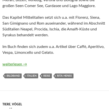
Meran, Bozen, Venedig, Verona und Bologna sowie die
großen Seen Comer See, Gardasee und Lago Maggiore.
Das Kapitel Mittelitalien setzt sich u.a. mit Florenz, Siena,
San Gimignano und Rom auseinander, während im Abschnitt
Süditalien Neapel, Procida, Ischia, die Amalfi-Küste und
Syrakus behandelt werden.
Im Buch finden sich zudem u.a. Artikel über Caffè, Aperitivo,
Vespa, Limoncello und Gelato.
Ciao Italien. Echte Herzensorte zwischen Terrakotta und Tiram
weiterlesen
→
BILDBAND
ITALIEN
REISE
RITA HENSS
TIERE
,
VÖGEL