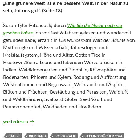
„Eine grünere Welt ist eine bessere Welt. In der Natur zu
sein, tut uns gut.“
(Seite 18)
Susan Tyler Hitchcock, deren
Wie Sie die Nacht noch nie
gesehen haben
ich vor fast 6 Jahren gelesen und wundervoll
gefunden habe, erzählt in
Die wunderbare Welt der Bäume
von
Mythologie und Wissenschaft, Jahresringen und
Kreislaufsystem, Höhe und Alter, Cotton Tree in
Freetown/Sierra Leone und lebenden Wurzelbrücken in
Indien, Waldkindergarten und Biophilie, Rhizosphäre und
Bodenarten, Phloem und Xylem, Rodung und Aufforstung,
Wüstenbäumen und Regenwald, Weihrauch und Aspirin,
Blüten und Früchten, Bestäubung und Parasiten, Waldluft
und Waldbränden, Svalbard Global Seed Vault und
Baumkronenpfad, Waldbaden und Urwäldern.
Die wunderbare Welt der Bäume. Wissen, Legenden und Gehei
weiterlesen
→
BÄUME
BILDBAND
FOTOGRAFIE
LIEBLINGSBÜCHER 2024