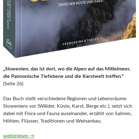
„Slowenien, das ist dort, wo die Alpen auf das Mittelmeer,
die Pannonische Tiefebene und die Karstwelt treffen.“
(Seite 26)
Das Buch stellt verschiedene Regionen und Lebensräume
Sloweniens vor (Wälder, Küste, Karst, Berge etc.), setzt sich
dabei mit Flora und Fauna auseinander, erzählt von Salinen,
Höhlen, Flüssen, Traditionen und Weinanbau.
Naturparadies Slowenien. Naturjuwel zwischen Küste und Kars
weiterlesen
→