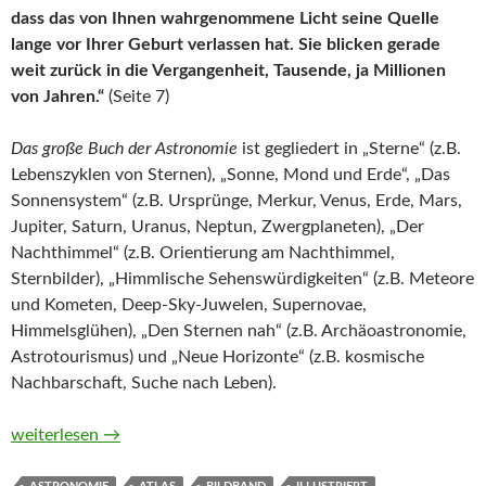
dass das von Ihnen wahrgenommene Licht seine Quelle
lange vor Ihrer Geburt verlassen hat. Sie blicken gerade
weit zurück in die Vergangenheit, Tausende, ja Millionen
von Jahren.“
(Seite 7)
Das große Buch der Astronomie
ist gegliedert in „Sterne“ (z.B.
Lebenszyklen von Sternen), „Sonne, Mond und Erde“, „Das
Sonnensystem“ (z.B. Ursprünge, Merkur, Venus, Erde, Mars,
Jupiter, Saturn, Uranus, Neptun, Zwergplaneten), „Der
Nachthimmel“ (z.B. Orientierung am Nachthimmel,
Sternbilder), „Himmlische Sehenswürdigkeiten“ (z.B. Meteore
und Kometen, Deep-Sky-Juwelen, Supernovae,
Himmelsglühen), „Den Sternen nah“ (z.B. Archäoastronomie,
Astrotourismus) und „Neue Horizonte“ (z.B. kosmische
Nachbarschaft, Suche nach Leben).
Das große Buch der Astronomie. Der ultimative Atlas mit meh
weiterlesen
→