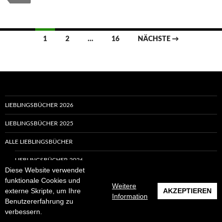
Beitragsnavigation
1
2
…
16
NÄCHSTE →
LIEBLINGSBÜCHER 2026
LIEBLINGSBÜCHER 2025
ALLE LIEBLINGSBÜCHER
LIEBLINGSBÜCHER 2026
Diese Website verwendet
LIEBLINGSBÜCHER 2025
funktionale Cookies und
Weitere
externe Skripte, um Ihre
AKZEPTIEREN
Information
LIEBLINGSBÜCHER 2024
Benutzererfahrung zu
verbessern.
LIEBLINGSBÜCHER 2023