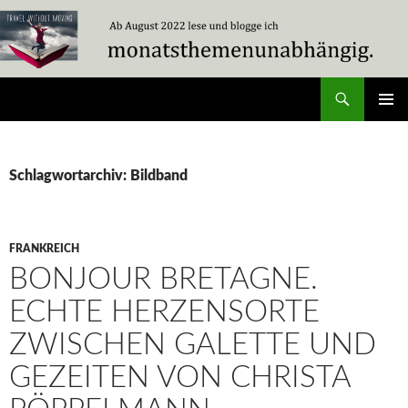
Zum
Inhalt
springen
Suchen
Travel Without Moving
PRIMÄR
MENÜ
Schlagwortarchiv: Bildband
FRANKREICH
BONJOUR BRETAGNE.
ECHTE HERZENSORTE
ZWISCHEN GALETTE UND
GEZEITEN VON CHRISTA