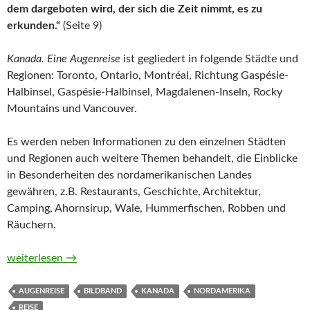
dem dargeboten wird, der sich die Zeit nimmt, es zu
erkunden.“
(Seite 9)
Kanada. Eine Augenreise
ist gegliedert in folgende Städte und
Regionen: Toronto, Ontario, Montréal, Richtung Gaspésie-
Halbinsel, Gaspésie-Halbinsel, Magdalenen-Inseln, Rocky
Mountains und Vancouver.
Es werden neben Informationen zu den einzelnen Städten
und Regionen auch weitere Themen behandelt, die Einblicke
in Besonderheiten des nordamerikanischen Landes
gewähren, z.B. Restaurants, Geschichte, Architektur,
Camping, Ahornsirup, Wale, Hummerfischen, Robben und
Räuchern.
Kanada. Eine Augenreise von Maud Simon
weiterlesen
→
AUGENREISE
BILDBAND
KANADA
NORDAMERIKA
REISE