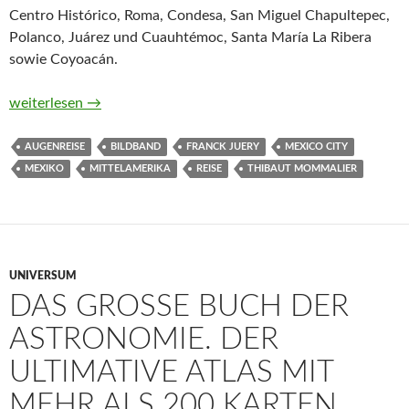
Centro Histórico, Roma, Condesa, San Miguel Chapultepec,
Polanco, Juárez und Cuauhtémoc, Santa María La Ribera
sowie Coyoacán.
Mexico City. Eine Augenreise von Thibaut Mommalier und Fra
weiterlesen
→
AUGENREISE
BILDBAND
FRANCK JUERY
MEXICO CITY
MEXIKO
MITTELAMERIKA
REISE
THIBAUT MOMMALIER
UNIVERSUM
DAS GROSSE BUCH DER A
STRONOMIE. DER U
LTIMATIVE ATLAS MIT M
EHR ALS 200 KARTEN, T