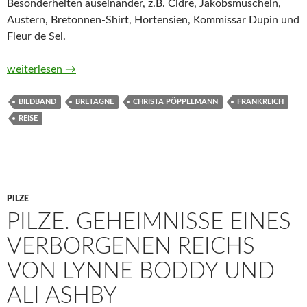
Besonderheiten auseinander, z.B. Cidre, Jakobsmuscheln,
Austern, Bretonnen-Shirt, Hortensien, Kommissar Dupin und
Fleur de Sel.
Bonjour Bretagne. Echte Herzensorte zwischen Galette und G
weiterlesen
→
BILDBAND
BRETAGNE
CHRISTA PÖPPELMANN
FRANKREICH
REISE
PILZE
PILZE. GEHEIMNISSE EINES
VERBORGENEN REICHS
VON LYNNE BODDY UND
ALI ASHBY