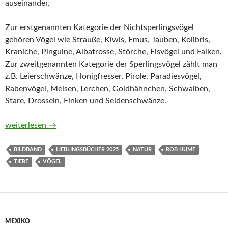
auseinander.
Zur erstgenannten Kategorie der Nichtsperlingsvögel
gehören Vögel wie Strauße, Kiwis, Emus, Tauben, Kolibris,
Kraniche, Pinguine, Albatrosse, Störche, Eisvögel und Falken.
Zur zweitgenannten Kategorie der Sperlingsvögel zählt man
z.B. Leierschwänze, Honigfresser, Pirole, Paradiesvögel,
Rabenvögel, Meisen, Lerchen, Goldhähnchen, Schwalben,
Stare, Drosseln, Finken und Seidenschwänze.
Vögel. Eine Natur- und Kulturgeschichte von Rob Hume
weiterlesen
→
BILDBAND
LIEBLINGSBÜCHER 2025
NATUR
ROB HUME
TIERE
VÖGEL
MEXIKO