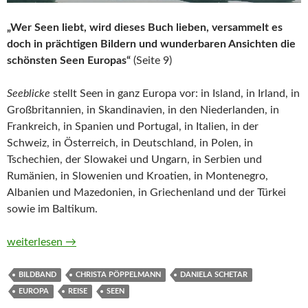
„Wer Seen liebt, wird dieses Buch lieben, versammelt es
doch in prächtigen Bildern und wunderbaren Ansichten die
schönsten Seen Europas“
(Seite 9)
Seeblicke
stellt Seen in ganz Europa vor: in Island, in Irland, in
Großbritannien, in Skandinavien, in den Niederlanden, in
Frankreich, in Spanien und Portugal, in Italien, in der
Schweiz, in Österreich, in Deutschland, in Polen, in
Tschechien, der Slowakei und Ungarn, in Serbien und
Rumänien, in Slowenien und Kroatien, in Montenegro,
Albanien und Mazedonien, in Griechenland und der Türkei
sowie im Baltikum.
Seeblicke. Die schönsten Seen Europas von Christa Pöppelma
weiterlesen
→
BILDBAND
CHRISTA PÖPPELMANN
DANIELA SCHETAR
EUROPA
REISE
SEEN