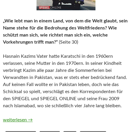
„Wie lebt man in einem Land, von dem die Welt glaubt, sein
Name stehe für die Bedrohung des Weltfriedens? Wie
schützt man sich, wie richtet man sich ein, welche
Vorkehrungen trifft man?“
(Seite 30)
Hasnain Kazims Vater hatte Karatschi in den 1960ern
verlassen, seine Mutter in den 1970ern. In seiner Kindheit
verbringt Kazim alle paar Jahre die Sommerferien bei
Verwandten in Pakistan, was er stets eher bedrückend fand.
Auf keinen Fall wollte er in Pakistan leben, doch wie das
Schicksal so spielt, verschlägt es den Korrespondenten für
den SPIEGEL und SPIEGEL ONLINE und seine Frau 2009
nach Islamabad, wo sie schließlich vier Jahre lang bleiben.
Plötzlich Pakistan. Mein Leben im gefährlichsten Land der We
weiterlesen
→