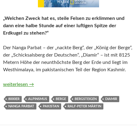
„Welchen Zweck hat es, steile Felsen zu erklimmen und
dann eine halbe Stunde auf einer luftigen Spitze der
Erdkugel zu stehen?“
Der Nanga Parbat – der „nackte Berg“, der „König der Berge“,
der „Schicksalsberg der Deutschen“, „Diamir“ – ist mit 8125
Metern Höhe der neunthöchste Berg der Erde und liegt im
Westhimalaya, im pakistanischen Teil der Region Kashmir.
Nanga Parbat von Ralf-Peter Märtin
weiterlesen
→
8000ER
ALPINSMUS
BERGE
BERGSTEIGEN
DIAMIR
NANGA PARBAT
PAKISTAN
RALF-PETER MÄRTIN