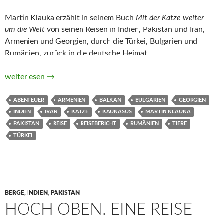
Martin Klauka erzählt in seinem Buch
Mit der Katze weiter
um die Welt
von seinen Reisen in Indien, Pakistan und Iran,
Armenien und Georgien, durch die Türkei, Bulgarien und
Rumänien, zurück in die deutsche Heimat.
Mit der Katze weiter um die Welt von Martin Klauka
weiterlesen
→
ABENTEUER
ARMENIEN
BALKAN
BULGARIEN
GEORGIEN
INDIEN
IRAN
KATZE
KAUKASUS
MARTIN KLAUKA
PAKISTAN
REISE
REISEBERICHT
RUMÄNIEN
TIERE
TÜRKEI
BERGE
,
INDIEN
,
PAKISTAN
HOCH OBEN. EINE REISE