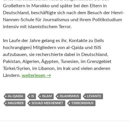
Großeltern in Marokko und später bei den Eltern in
Deutschland, beschäftigte sich nach dem Besuch der Henri-
Nannen-Schule für Journalismus und ihrem Politikstudium
intensiv mit islamistischem Terror.
Im Laufe der Jahre gelang es ihr, Kontakte zu (teils
hochrangigen) Mitgliedern von al-Qaida und ISIS
aufzubauen, sie recherchierte dabei in Deutschland,
Pakistan, Algerien, Ägypten, Tunesien, im Grenzgebiet
Türkei/Syrien, im Libanon, im Irak und vielen anderen
Nur wenn du allein kommst von Souad Mekhennet (
Ländern.
weiterlesen
→
AL-QAIDA
IS
ISLAM
ISLAMISMUS
LEVANTE
MAGHREB
SOUAD MEKHENNET
TERRORISMUS