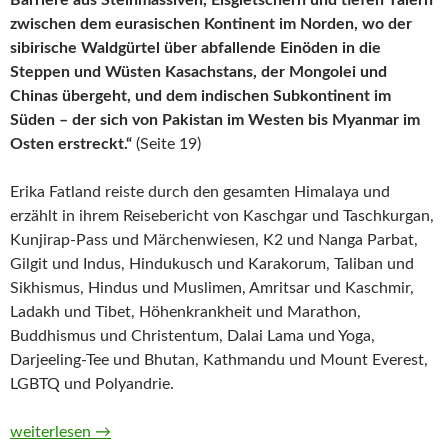
Barriere aus Steinmassiven, Eisgletschern und tiefen Tälern
zwischen dem eurasischen Kontinent im Norden, wo der
sibirische Waldgürtel über abfallende Einöden in die
Steppen und Wüsten Kasachstans, der Mongolei und
Chinas übergeht, und dem indischen Subkontinent im
Süden – der sich von Pakistan im Westen bis Myanmar im
Osten erstreckt.“
(Seite 19)
Erika Fatland reiste durch den gesamten Himalaya und
erzählt in ihrem Reisebericht von Kaschgar und Taschkurgan,
Kunjirap-Pass und Märchenwiesen, K2 und Nanga Parbat,
Gilgit und Indus, Hindukusch und Karakorum, Taliban und
Sikhismus, Hindus und Muslimen, Amritsar und Kaschmir,
Ladakh und Tibet, Höhenkrankheit und Marathon,
Buddhismus und Christentum, Dalai Lama und Yoga,
Darjeeling-Tee und Bhutan, Kathmandu und Mount Everest,
LGBTQ und Polyandrie.
Hoch oben. Eine Reise durch den Himalaya von Erika Fatland
weiterlesen
→