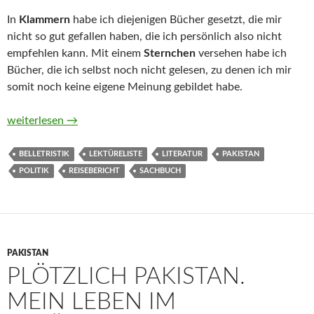
In
Klammern
habe ich diejenigen Bücher gesetzt, die mir
nicht so gut gefallen haben, die ich persönlich also nicht
empfehlen kann. Mit einem
Sternchen
versehen habe ich
Bücher, die ich selbst noch nicht gelesen, zu denen ich mir
somit noch keine eigene Meinung gebildet habe.
Belletristik, Sachbücher und Reiseberichte aus und über Pakis
weiterlesen
→
BELLETRISTIK
LEKTÜRELISTE
LITERATUR
PAKISTAN
POLITIK
REISEBERICHT
SACHBUCH
PAKISTAN
PLÖTZLICH PAKISTAN.
MEIN LEBEN IM