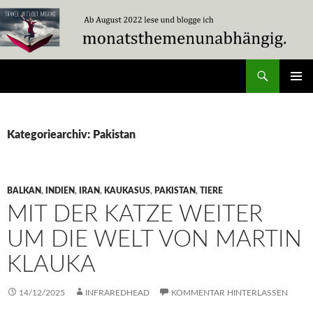
Zum
Inhalt
springen
Suchen
Travel Without Moving
PRIMÄR
MENÜ
Kategoriearchiv: Pakistan
BALKAN
,
INDIEN
,
IRAN
,
KAUKASUS
,
PAKISTAN
,
TIERE
MIT DER KATZE WEITER
UM DIE WELT VON MARTIN
KLAUKA
14/12/2025
INFRAREDHEAD
KOMMENTAR HINTERLASSEN