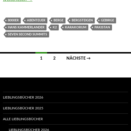
8000ER
ABENTEUER
BERGE
BERGSTEIGEN
GEBIRGE
HANS KAMMERLANDER
K2
KARAKORUM
PAKISTAN
SEVEN SECOND SUMMITS
Beitragsnavigation
1
2
NÄCHSTE →
LIEBLINGSBÜCHER 2026
LIEBLINGSBÜCHER 2025
ALLE LIEBLINGSBÜCHER
LIEBLINGSBÜCHER 2026