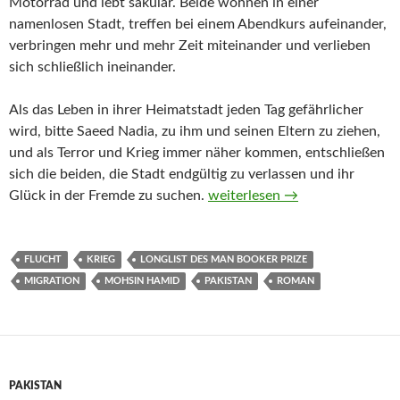
Motorrad und lebt säkular. Beide wohnen in einer
namenlosen Stadt, treffen bei einem Abendkurs aufeinander,
verbringen mehr und mehr Zeit miteinander und verlieben
sich schließlich ineinander.
Als das Leben in ihrer Heimatstadt jeden Tag gefährlicher
wird, bitte Saeed Nadia, zu ihm und seinen Eltern zu ziehen,
und als Terror und Krieg immer näher kommen, entschließen
sich die beiden, die Stadt endgültig zu verlassen und ihr
Exit West von Mohsin Hamid
Glück in der Fremde zu suchen.
weiterlesen
→
FLUCHT
KRIEG
LONGLIST DES MAN BOOKER PRIZE
MIGRATION
MOHSIN HAMID
PAKISTAN
ROMAN
PAKISTAN