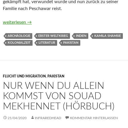
gekämpft hat, verwundet wurde und nun zurück zu seiner
Familie nach Peschawar reist.
Die Straße der Geschichtenerzähler von Kamila Shamsie
weiterlesen
→
ARCHÄOLOGIE
ERSTER WELTKRIEG
INDIEN
KAMILA SHAMSIE
KOLONIALZEIT
LITERATUR
PAKISTAN
FLUCHT UND MIGRATION
,
PAKISTAN
NUR WENN DU ALLEIN
KOMMST VON SOUAD
MEKHENNET (HÖRBUCH)
21/04/2020
INFRAREDHEAD
KOMMENTAR HINTERLASSEN