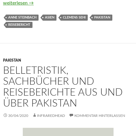
Backpacking in Pakistan. Unsere Reise durch ein verborgenes
weiterlesen
→
ANNE STEINBACH
ASIEN
CLEMENS SEHI
PAKISTAN
REISEBERICHT
PAKISTAN
BELLETRISTIK,
SACHBÜCHER UND
REISEBERICHTE AUS UND
ÜBER PAKISTAN
30/04/2020
INFRAREDHEAD
KOMMENTAR HINTERLASSEN