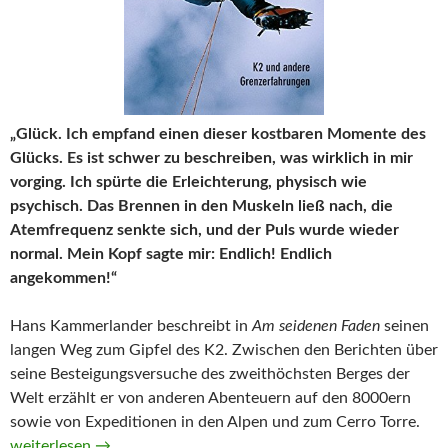
„Glück. Ich empfand einen dieser kostbaren Momente des
Glücks. Es ist schwer zu beschreiben, was wirklich in mir
vorging. Ich spürte die Erleichterung, physisch wie
psychisch. Das Brennen in den Muskeln ließ nach, die
Atemfrequenz senkte sich, und der Puls wurde wieder
normal. Mein Kopf sagte mir: Endlich! Endlich
angekommen!“
Hans Kammerlander beschreibt in
Am seidenen Faden
seinen
langen Weg zum Gipfel des K2. Zwischen den Berichten über
seine Besteigungsversuche des zweithöchsten Berges der
Welt erzählt er von anderen Abenteuern auf den 8000ern
sowie von Expeditionen in den Alpen und zum Cerro Torre.
Am seidenen Faden. K2 und andere Grenzerfahrungen von Ha
weiterlesen
→