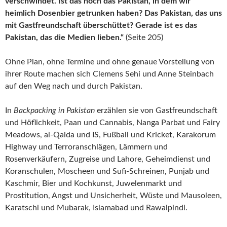
verschwindet. Ist das noch das Pakistan, in dem wir
heimlich Dosenbier getrunken haben? Das Pakistan, das uns
mit Gastfreundschaft überschüttet? Gerade ist es das
Pakistan, das die Medien lieben.“
(Seite 205)
Ohne Plan, ohne Termine und ohne genaue Vorstellung von
ihrer Route machen sich Clemens Sehi und Anne Steinbach
auf den Weg nach und durch Pakistan.
In
Backpacking in Pakistan
erzählen sie von Gastfreundschaft
und Höflichkeit, Paan und Cannabis, Nanga Parbat und Fairy
Meadows, al-Qaida und IS, Fußball und Kricket, Karakorum
Highway und Terroranschlägen, Lämmern und
Rosenverkäufern, Zugreise und Lahore, Geheimdienst und
Koranschulen, Moscheen und Sufi-Schreinen, Punjab und
Kaschmir, Bier und Kochkunst, Juwelenmarkt und
Prostitution, Angst und Unsicherheit, Wüste und Mausoleen,
Karatschi und Mubarak, Islamabad und Rawalpindi.