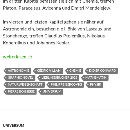
Im dritten Kapitel befassen sie sich mit Chemie, treffen
Platon, Paracelsus, Avicenna und Dmitri Mendelejew.
Im vierten und letzten Kapitel gehen sie näher auf
Astronomie ein, besuchen die Höhle von Lascaux und
Stonehenge, treffen Claudius Ptolemäus, Nikolaus
Kopernikus und Johannes Kepler.
Heureka! Von Atom bis Zufall – die unglaubliche Geschichte de
weiterlesen
→
ASTRONOMIE
CÉDRIC VILLANI
CHEMIE
DIDIER CONVARD
GRAPHIC NOVEL
LIEBLINGSBÜCHER 2026
MATHEMATIK
NATURWISSENSCHAFT
PHILIPPE BERCOVICI
PHYSIK
PIERRE BOISSERIE
UNIVERSUM
UNIVERSUM