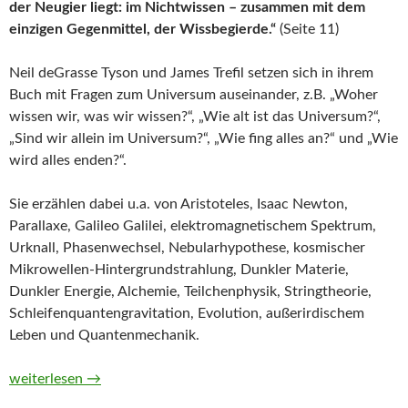
der Neugier liegt: im Nichtwissen – zusammen mit dem
einzigen Gegenmittel, der Wissbegierde.“
(Seite 11)
Neil deGrasse Tyson und James Trefil setzen sich in ihrem
Buch mit Fragen zum Universum auseinander, z.B. „Woher
wissen wir, was wir wissen?“, „Wie alt ist das Universum?“,
„Sind wir allein im Universum?“, „Wie fing alles an?“ und „Wie
wird alles enden?“.
Sie erzählen dabei u.a. von Aristoteles, Isaac Newton,
Parallaxe, Galileo Galilei, elektromagnetischem Spektrum,
Urknall, Phasenwechsel, Nebularhypothese, kosmischer
Mikrowellen-Hintergrundstrahlung, Dunkler Materie,
Dunkler Energie, Alchemie, Teilchenphysik, Stringtheorie,
Schleifenquantengravitation, Evolution, außerirdischem
Leben und Quantenmechanik.
Fragen an das Universum. Wer sind wir, woher kommen wir und
weiterlesen
→