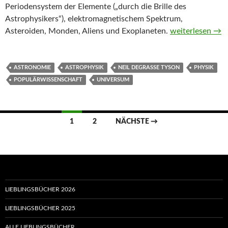
Periodensystem der Elemente („durch die Brille des
Astrophysikers“), elektromagnetischem Spektrum,
Das Universum f
Asteroiden, Monden, Aliens und Exoplaneten.
weiterlesen
→
ASTRONOMIE
ASTROPHYSIK
NEIL DEGRASSE TYSON
PHYSIK
POPULÄRWISSENSCHAFT
UNIVERSUM
Beitragsnavigation
1
2
NÄCHSTE →
LIEBLINGSBÜCHER 2026
LIEBLINGSBÜCHER 2025
ALLE LIEBLINGSBÜCHER