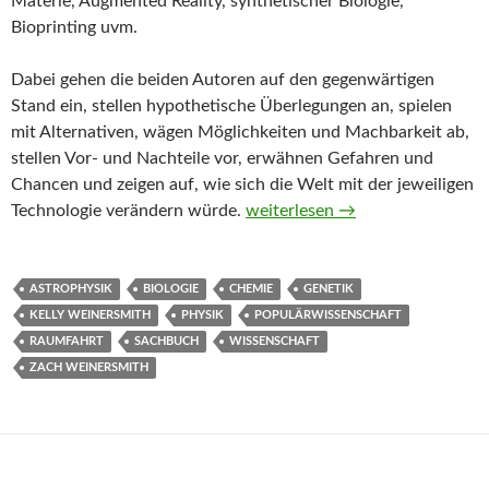
Materie, Augmented Reality, synthetischer Biologie,
Bioprinting uvm.
Dabei gehen die beiden Autoren auf den gegenwärtigen
Stand ein, stellen hypothetische Überlegungen an, spielen
mit Alternativen, wägen Möglichkeiten und Machbarkeit ab,
stellen Vor- und Nachteile vor, erwähnen Gefahren und
Chancen und zeigen auf, wie sich die Welt mit der jeweiligen
Bald! von Kelly und Zach Weine
Technologie verändern würde.
weiterlesen
→
ASTROPHYSIK
BIOLOGIE
CHEMIE
GENETIK
KELLY WEINERSMITH
PHYSIK
POPULÄRWISSENSCHAFT
RAUMFAHRT
SACHBUCH
WISSENSCHAFT
ZACH WEINERSMITH