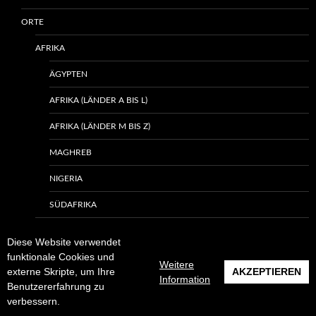
ORTE
AFRIKA
ÄGYPTEN
AFRIKA (LÄNDER A BIS L)
AFRIKA (LÄNDER M BIS Z)
MAGHREB
NIGERIA
SÜDAFRIKA
ARKTIS UND ANTARKTIS
Diese Website verwendet
funktionale Cookies und
ASIEN
Weitere
externe Skripte, um Ihre
AKZEPTIEREN
Information
ARABISCHE HALBINSEL
Benutzererfahrung zu
verbessern.
INDIEN