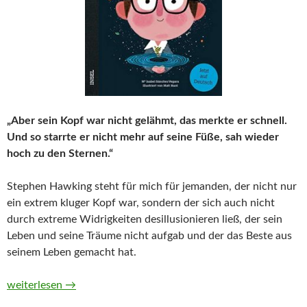
„Aber sein Kopf war nicht gelähmt, das merkte er schnell.
Und so starrte er nicht mehr auf seine Füße, sah wieder
hoch zu den Sternen.“
Stephen Hawking steht für mich für jemanden, der nicht nur
ein extrem kluger Kopf war, sondern der sich auch nicht
durch extreme Widrigkeiten desillusionieren ließ, der sein
Leben und seine Träume nicht aufgab und der das Beste aus
seinem Leben gemacht hat.
Stephen Hawking. Little People, Big Dreams von Isabel Sánche
weiterlesen
→