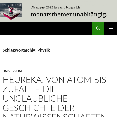
Zum
Inhalt
springen
Suchen
Travel Without Moving
PRIMÄR
MENÜ
Schlagwortarchiv: Physik
UNIVERSUM
HEUREKA! VON ATOM BIS
ZUFALL – DIE
UNGLAUBLICHE
GESCHICHTE DER