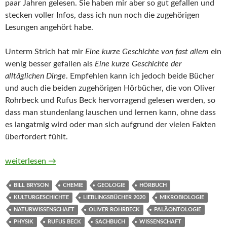
paar Jahren gelesen. Sie haben mir aber so gut gefallen und
stecken voller Infos, dass ich nun noch die zugehörigen
Lesungen angehört habe.
Unterm Strich hat mir
Eine kurze Geschichte von fast allem
ein
wenig besser gefallen als
Eine kurze Geschichte der
alltäglichen Dinge
. Empfehlen kann ich jedoch beide Bücher
und auch die beiden zugehörigen Hörbücher, die von Oliver
Rohrbeck und Rufus Beck hervorragend gelesen werden, so
dass man stundenlang lauschen und lernen kann, ohne dass
es langatmig wird oder man sich aufgrund der vielen Fakten
überfordert fühlt.
Die große Bill-Bryson-Box. Eine kurze Geschichte von fast alle
weiterlesen
→
BILL BRYSON
CHEMIE
GEOLOGIE
HÖRBUCH
KULTURGESCHICHTE
LIEBLINGSBÜCHER 2020
MIKROBIOLOGIE
NATURWISSENSCHAFT
OLIVER ROHRBECK
PALÄONTOLOGIE
PHYSIK
RUFUS BECK
SACHBUCH
WISSENSCHAFT