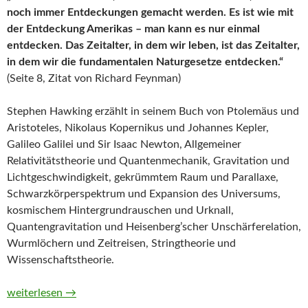
noch immer Entdeckungen gemacht werden. Es ist wie mit
der Entdeckung Amerikas – man kann es nur einmal
entdecken. Das Zeitalter, in dem wir leben, ist das Zeitalter,
in dem wir die fundamentalen Naturgesetze entdecken.“
(Seite 8, Zitat von Richard Feynman)
Stephen Hawking erzählt in seinem Buch von Ptolemäus und
Aristoteles, Nikolaus Kopernikus und Johannes Kepler,
Galileo Galilei und Sir Isaac Newton, Allgemeiner
Relativitätstheorie und Quantenmechanik, Gravitation und
Lichtgeschwindigkeit, gekrümmtem Raum und Parallaxe,
Schwarzkörperspektrum und Expansion des Universums,
kosmischem Hintergrundrauschen und Urknall,
Quantengravitation und Heisenberg’scher Unschärferelation,
Wurmlöchern und Zeitreisen, Stringtheorie und
Wissenschaftstheorie.
Die kürzeste Geschichte der Zeit von Stephen Hawking
weiterlesen
→