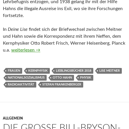
Lehrbefugnis entzogen, und 1938 gelang ihr mit der Hilfe
Hahns die illegale Ausreise ins Exil, wo sie ihre Forschungen
fortsetzte.
In
Deine Lise
findet sich der Briefwechsel zwischen Meitner
und Hahn sowie die Korrespondenz mit ihrem Neffen, dem
Kernphysiker Otto Robert Frisch, Werner Heisenberg, Planck
… Deine Lise. Die Physikerin Lise Meitner im Exil von Ste
u.a.
weiterlesen
→
FRAUEN
KERNPHYSIK
LIEBLINGSBÜCHER 2018
LISE MEITNER
NATIONALSOZIALISMUS
OTTO HAHN
PHYSIK
RADIOAKTIVITÄT
STEFAN FRANKENBERGER
ALLGEMEIN
DIE GROSSE BILL-BRYSON-B