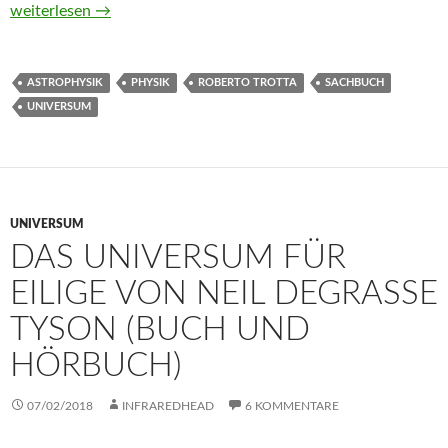
Alles über das All erzählt in 1000 einfachen Wörtern von Rober
weiterlesen
→
ASTROPHYSIK
PHYSIK
ROBERTO TROTTA
SACHBUCH
UNIVERSUM
UNIVERSUM
DAS UNIVERSUM FÜR
EILIGE VON NEIL DEGRASSE
TYSON (BUCH UND
HÖRBUCH)
07/02/2018
INFRAREDHEAD
6 KOMMENTARE