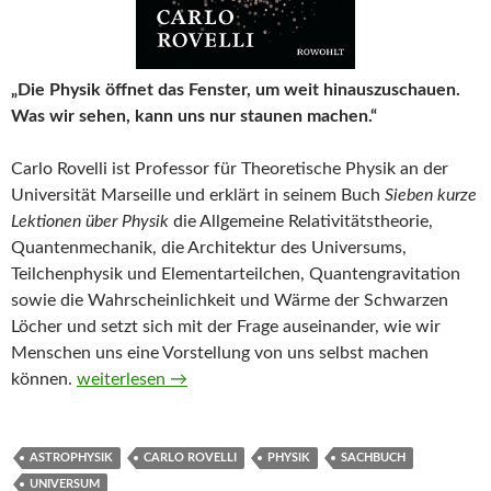
„Die Physik öffnet das Fenster, um weit hinauszuschauen.
Was wir sehen, kann uns nur staunen machen.“
Carlo Rovelli ist Professor für Theoretische Physik an der
Universität Marseille und erklärt in seinem Buch
Sieben kurze
Lektionen über Physik
die Allgemeine Relativitätstheorie,
Quantenmechanik, die Architektur des Universums,
Teilchenphysik und Elementarteilchen, Quantengravitation
sowie die Wahrscheinlichkeit und Wärme der Schwarzen
Löcher und setzt sich mit der Frage auseinander, wie wir
Menschen uns eine Vorstellung von uns selbst machen
Sieben kurze Lektionen über Physik von Carlo Rovelli
können.
weiterlesen
→
ASTROPHYSIK
CARLO ROVELLI
PHYSIK
SACHBUCH
UNIVERSUM