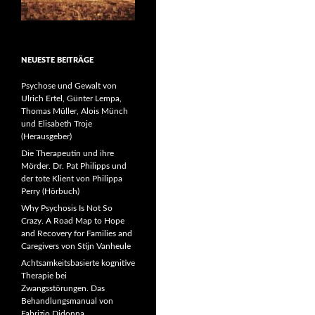
NEUESTE BEITRÄGE
Psychose und Gewalt von
Ulrich Ertel, Günter Lempa,
Thomas Müller, Alois Münch
und Elisabeth Troje
(Herausgeber)
Die Therapeutin und ihre
Mörder. Dr. Pat Philipps und
der tote Klient von Philippa
Perry (Hörbuch)
Why Psychosis Is Not So
Crazy. A Road Map to Hope
and Recovery for Families and
Caregivers von Stijn Vanheule
Achtsamkeitsbasierte kognitive
Therapie bei
Zwangsstörungen. Das
Behandlungsmanual von
Fabrizio Didonna