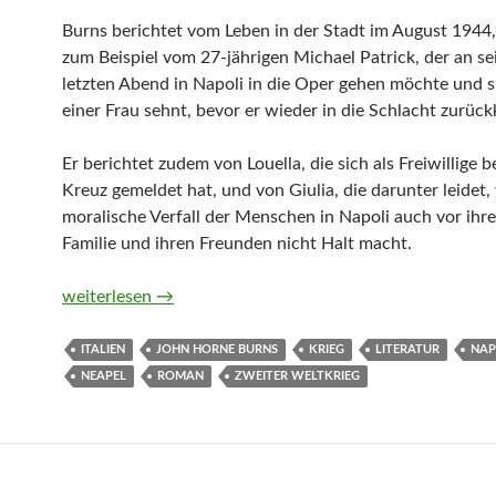
Burns berichtet vom Leben in der Stadt im August 1944,
zum Beispiel vom 27-jährigen Michael Patrick, der an s
letzten Abend in Napoli in die Oper gehen möchte und s
einer Frau sehnt, bevor er wieder in die Schlacht zurück
Er berichtet zudem von Louella, die sich als Freiwillige 
Kreuz gemeldet hat, und von Giulia, die darunter leidet,
moralische Verfall der Menschen in Napoli auch vor ihre
Familie und ihren Freunden nicht Halt macht.
Galleria Umberto von John Horne Burns
weiterlesen
→
ITALIEN
JOHN HORNE BURNS
KRIEG
LITERATUR
NAP
NEAPEL
ROMAN
ZWEITER WELTKRIEG