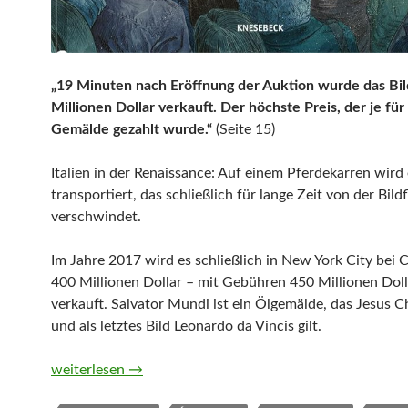
„19 Minuten nach Eröffnung der Auktion wurde das Bil
Millionen Dollar verkauft. Der höchste Preis, der je für
Gemälde gezahlt wurde.“
(Seite 15)
Italien in der Renaissance: Auf einem Pferdekarren wird 
transportiert, das schließlich für lange Zeit von der Bild
verschwindet.
Im Jahre 2017 wird es schließlich in New York City bei Ch
400 Millionen Dollar – mit Gebühren 450 Millionen Doll
verkauft. Salvator Mundi ist ein Ölgemälde, das Jesus Ch
und als letztes Bild Leonardo da Vincis gilt.
Salvator Mundi. Das teuerste Gemälde der Welt und das
weiterlesen
→