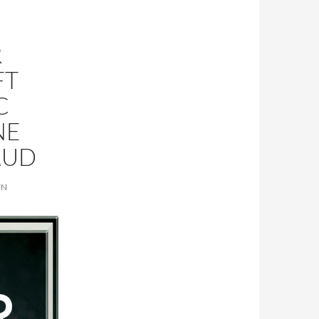
R
FT
C
NE
AUD
EN