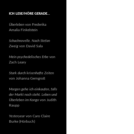
ICH LESE/HÖRE GERADE…
Überleben
von Frederika
Amalia Finkelstein
Schachnovelle. Nach Stefan
Zweig
von David Sala
Mein psychedelisches Erbe
von
Zach Leary
Stark durch krisenhafte Zeiten
von Johanna Gerngroß
Morgen gehe ich einkaufen, falls
der Markt noch steht. Leben und
Überleben im Kongo
von Judith
Raupp
Yesteryear
von Caro Claire
Burke (Hörbuch)