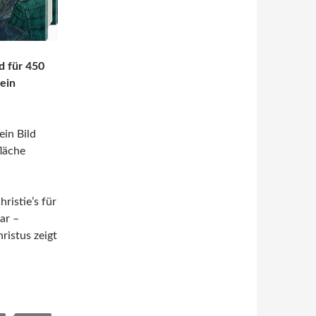
d für 450
 ein
ein Bild
fläche
ristie’s für
ar –
ristus zeigt
 Geschäft mit der Kunst von Éric Liberge, Antoine Vitkine und 