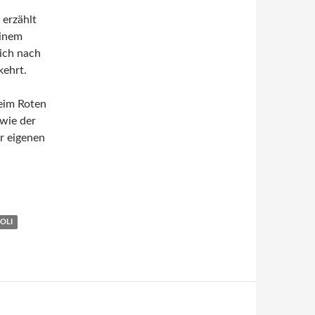
 erzählt
einem
ich nach
kehrt.
beim Roten
 wie der
r eigenen
OLI