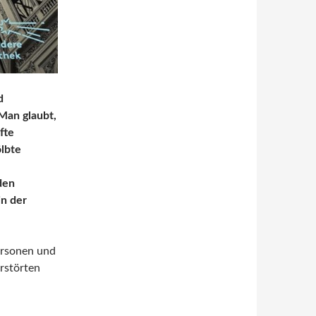
d
Man glaubt,
fte
lbte
den
n der
ersonen und
rstörten