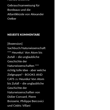
Gebrauchsanweisung für
Bordeaux und die
Atlantikküste von Alexander
Oetker
NEUESTE KOMMENTARE
[Rezension]
Sachbuch/Naturwissenschaft
*** Heureka!: Von Atom bis
Zufall – die unglaubliche
Geschichte der
Naturwissenschaften ***
richtig tolle Idee - aber welche
Zielgruppe? - BOOKS AND
CATS
zu
Heureka! Von Atom
bis Zufall – die unglaubliche
Geschichte der
Naturwissenschaften von
Didier Convard, Pierre
Boisserie, Philippe Bercovici
und Cédric Villani