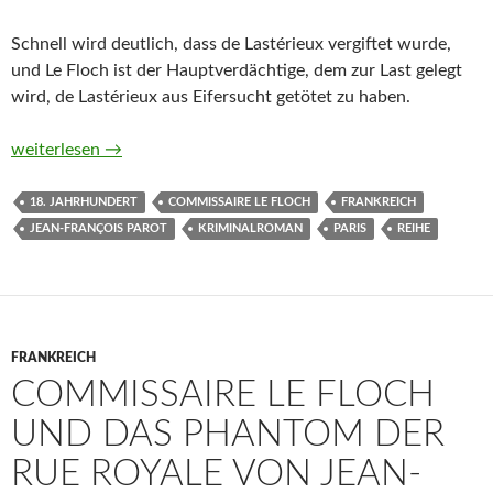
Schnell wird deutlich, dass de Lastérieux vergiftet wurde,
und Le Floch ist der Hauptverdächtige, dem zur Last gelegt
wird, de Lastérieux aus Eifersucht getötet zu haben.
Commissaire Le Floch und das Gift der Liebe von Jean-Françoi
weiterlesen
→
18. JAHRHUNDERT
COMMISSAIRE LE FLOCH
FRANKREICH
JEAN-FRANÇOIS PAROT
KRIMINALROMAN
PARIS
REIHE
FRANKREICH
COMMISSAIRE LE FLOCH
UND DAS PHANTOM DER
RUE ROYALE VON JEAN-