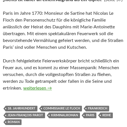
Paris im Jahre 1770: Monsieur de Sartine hat Nicolas Le
Floch den Personenschutz für die königliche Familie
anlässlich der Heirat des Dauphins mit Marie-Antoinette
übertragen. Mit einem spektakulären Feuerwerk soll die
bevorstehende Vermählung gefeiert werden, und die Straßen
Paris‘ sind voller Menschen und Kutschen.
Durch fehlgeleitete Feierwerkskörper bricht schließlich ein
Feuer aus, und es kommt zu einer Massenpanik: Menschen
versuchen, durch die vollgestopften Straßen zu fliehen,
werden zu Tode getrampelt oder fallen in die Seine und
Commissaire Le Floch und das Phantom der Rue Roya
ertrinken.
weiterlesen
→
18. JAHRHUNDERT
COMMISSAIRE LE FLOCH
FRANKREICH
JEAN-FRANÇOIS PAROT
KRIMINALROMAN
PARIS
REIHE
ROMAN