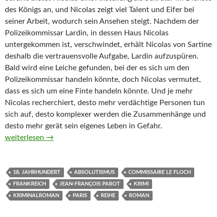
des Königs an, und Nicolas zeigt viel Talent und Eifer bei
seiner Arbeit, wodurch sein Ansehen steigt. Nachdem der
Polizeikommissar Lardin, in dessen Haus Nicolas
untergekommen ist, verschwindet, erhält Nicolas von Sartine
deshalb die vertrauensvolle Aufgabe, Lardin aufzuspüren.
Bald wird eine Leiche gefunden, bei der es sich um den
Polizeikommissar handeln könnte, doch Nicolas vermutet,
dass es sich um eine Finte handeln könnte. Und je mehr
Nicolas recherchiert, desto mehr verdächtige Personen tun
sich auf, desto komplexer werden die Zusammenhänge und
desto mehr gerät sein eigenes Leben in Gefahr.
Commissaire Le Floch und das Geheimnis der Weißmäntel von 
weiterlesen
→
18. JAHRHUNDERT
ABSOLUTISMUS
COMMISSAIRE LE FLOCH
FRANKREICH
JEAN-FRANÇOIS PAROT
KRIMI
KRIMINALROMAN
PARIS
REIHE
ROMAN