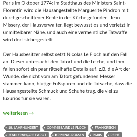
Paris im Oktober 1774: Im Stadthaus des Ministers Saint-
Florentin wird die Hausangestellte Marguerite Pindron mit
durchgeschnittener Kehle in der Küche gefunden. Jean
Missery, der Hausverwalter, liegt bewusstlos und verletzt in
unmittelbarer Nähe, und auch eine vermeintliche Tatwaffe
wird dort sichergestellt.
Der Hausbesitzer selbst setzt Nicolas Le Floch auf den Fall
an. Dieser untersucht den Tatort und die Leiche, und ihm
fallen sofort ein paar rätselhafte Details auf, z.B. die Art der
Wunde, die nicht vom am Tatort gefundenen Messer
stammen kann, blutige Fußspuren und die Tatsache, dass die
Hausangestellte Schmuck und Schuhe trug, die viel zu
luxuriös für sie waren.
Commissaire Le Floch und die silberne Hand von Jean-Françoi
weiterlesen
→
18. JAHRHUNDERT
COMMISSAIRE LE FLOCH
FRANKREICH
JEAN-FRANÇOIS PAROT
KRIMINALROMAN
PARIS
REIHE