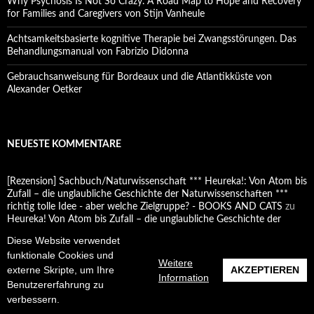
Why Psychosis Is Not So Crazy. A Road Map to Hope and Recovery
for Families and Caregivers von Stijn Vanheule
Achtsamkeitsbasierte kognitive Therapie bei Zwangsstörungen. Das
Behandlungsmanual von Fabrizio Didonna
Gebrauchsanweisung für Bordeaux und die Atlantikküste von
Alexander Oetker
NEUESTE KOMMENTARE
[Rezension] Sachbuch/Naturwissenschaft *** Heureka!: Von Atom bis
Zufall – die unglaubliche Geschichte der Naturwissenschaften ***
richtig tolle Idee - aber welche Zielgruppe? - BOOKS AND CATS
zu
Heureka! Von Atom bis Zufall – die unglaubliche Geschichte der
Naturwissenschaften von Didier Convard, Pierre Boisserie, Philippe
Diese Website verwendet
Bercovici und Cédric Villani
funktionale Cookies und
Weitere
externe Skripte, um Ihre
AKZEPTIEREN
Infraredhead
zu
Am Abend vor dem Meer von Khaled Hosseini
Information
Benutzererfahrung zu
Infraredhead
zu
Gehen, ging, gegangen von Jenny Erpenbeck
verbessern.