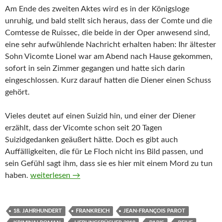
Am Ende des zweiten Aktes wird es in der Königsloge
unruhig, und bald stellt sich heraus, dass der Comte und die
Comtesse de Ruissec, die beide in der Oper anwesend sind,
eine sehr aufwühlende Nachricht erhalten haben: Ihr ältester
Sohn Vicomte Lionel war am Abend nach Hause gekommen,
sofort in sein Zimmer gegangen und hatte sich darin
eingeschlossen. Kurz darauf hatten die Diener einen Schuss
gehört.
Vieles deutet auf einen Suizid hin, und einer der Diener
erzählt, dass der Vicomte schon seit 20 Tagen
Suizidgedanken geäußert hätte. Doch es gibt auch
Auffälligkeiten, die für Le Floch nicht ins Bild passen, und
sein Gefühl sagt ihm, dass sie es hier mit einem Mord zu tun
Commissaire Le Floch und der Brunnen der Toten von J
haben.
weiterlesen
→
18. JAHRHUNDERT
FRANKREICH
JEAN-FRANÇOIS PAROT