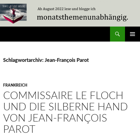
Zum
Inhalt
springen
Suchen
Travel Without Moving
PRIMÄR
MENÜ
Schlagwortarchiv: Jean-François Parot
FRANKREICH
COMMISSAIRE LE FLOCH
UND DIE SILBERNE HAND
VON JEAN-FRANÇOIS
PAROT