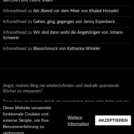
Bercovici und Cédric Villani
Infraredhead
zu
Am Abend vor dem Meer von Khaled Hosseini
Infraredhead
zu
Gehen, ging, gegangen von Jenny Erpenbeck
Infraredhead
zu
Wir sind dann wohl die Angehörigen von Johann
Scheerer
Infraredhead
zu
Blauschmuck von Katharina Winkler
Angst, meinen Blog nie wiederzufinden und deshalb spannende
Bücher zu verpassen?
Dann füge am besten gleich ein Lesezeichen hinzu oder folge mir per
Email oder auf Facebook!
Diese Website verwendet
funktionale Cookies und
Weitere
externe Skripte, um Ihre
AKZEPTIEREN
Information
Benutzererfahrung zu
Datenschutzerklärung
Stolz präsentiert von WordPress
verbessern.