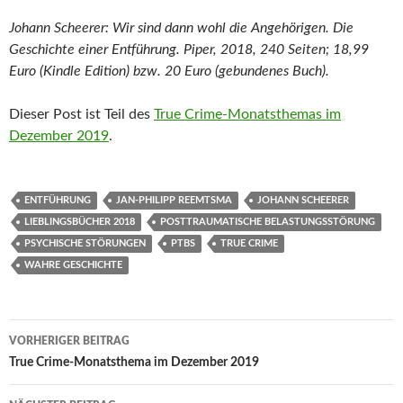
Johann Scheerer: Wir sind dann wohl die Angehörigen. Die
Geschichte einer Entführung. Piper, 2018, 240 Seiten; 18,99
Euro (Kindle Edition) bzw. 20 Euro (gebundenes Buch).
Dieser Post ist Teil des
True Crime-Monatsthemas im
Dezember 2019
.
ENTFÜHRUNG
JAN-PHILIPP REEMTSMA
JOHANN SCHEERER
LIEBLINGSBÜCHER 2018
POSTTRAUMATISCHE BELASTUNGSSTÖRUNG
PSYCHISCHE STÖRUNGEN
PTBS
TRUE CRIME
WAHRE GESCHICHTE
Beitragsnavigation
VORHERIGER BEITRAG
True Crime-Monatsthema im Dezember 2019