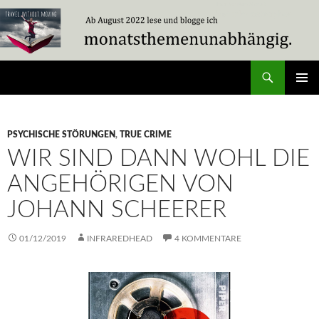
Zum
Inhalt
springen
Suchen
Travel Without Moving
PRIMÄR
MENÜ
PSYCHISCHE STÖRUNGEN
,
TRUE CRIME
WIR SIND DANN WOHL DIE
ANGEHÖRIGEN VON
JOHANN SCHEERER
01/12/2019
INFRAREDHEAD
4 KOMMENTARE