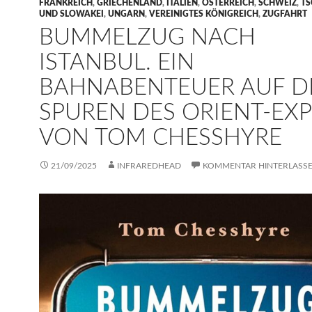
FRANKREICH
,
GRIECHENLAND
,
ITALIEN
,
ÖSTERREICH
,
SCHWEIZ
,
TS
UND SLOWAKEI
,
UNGARN
,
VEREINIGTES KÖNIGREICH
,
ZUGFAHRT
BUMMELZUG NACH
ISTANBUL. EIN
BAHNABENTEUER AUF D
SPUREN DES ORIENT-EX
VON TOM CHESSHYRE
21/09/2025
INFRAREDHEAD
KOMMENTAR HINTERLASS