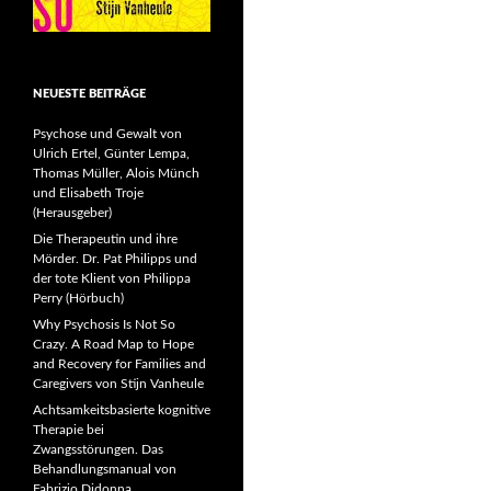
NEUESTE BEITRÄGE
Psychose und Gewalt von
Ulrich Ertel, Günter Lempa,
Thomas Müller, Alois Münch
und Elisabeth Troje
(Herausgeber)
Die Therapeutin und ihre
Mörder. Dr. Pat Philipps und
der tote Klient von Philippa
Perry (Hörbuch)
Why Psychosis Is Not So
Crazy. A Road Map to Hope
and Recovery for Families and
Caregivers von Stijn Vanheule
Achtsamkeitsbasierte kognitive
Therapie bei
Zwangsstörungen. Das
Behandlungsmanual von
Fabrizio Didonna