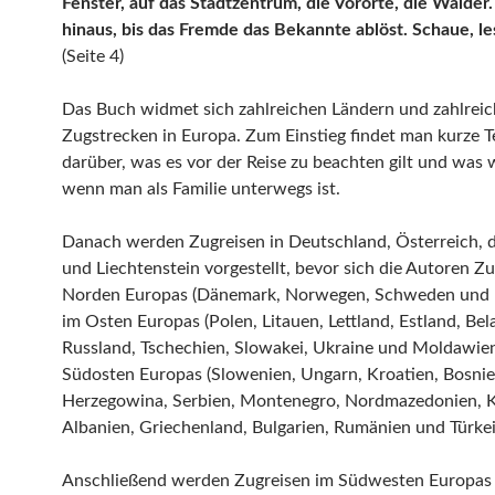
Fenster, auf das Stadtzentrum, die Vororte, die Wälder
hinaus, bis das Fremde das Bekannte ablöst. Schaue, les
(Seite 4)
Das Buch widmet sich zahlreichen Ländern und zahlrei
Zugstrecken in Europa. Zum Einstieg findet man kurze T
darüber, was es vor der Reise zu beachten gilt und was w
wenn man als Familie unterwegs ist.
Danach werden Zugreisen in Deutschland, Österreich, 
und Liechtenstein vorgestellt, bevor sich die Autoren Z
Norden Europas (Dänemark, Norwegen, Schweden und F
im Osten Europas (Polen, Litauen, Lettland, Estland, Bel
Russland, Tschechien, Slowakei, Ukraine und Moldawie
Südosten Europas (Slowenien, Ungarn, Kroatien, Bosni
Herzegowina, Serbien, Montenegro, Nordmazedonien, 
Albanien, Griechenland, Bulgarien, Rumänien und Türke
Anschließend werden Zugreisen im Südwesten Europas (