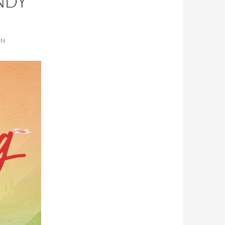
NDY
EN