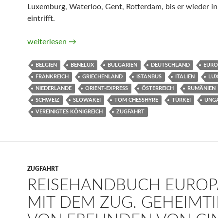
Luxemburg, Waterloo, Gent, Rotterdam, bis er wieder i
eintrifft.
Bummelzug nach Istanbul. Ein Bahnabenteuer auf den S
weiterlesen
→
BELGIEN
BENELUX
BULGARIEN
DEUTSCHLAND
EURO
FRANKREICH
GRIECHENLAND
ISTANBUS
ITALIEN
LU
NIEDERLANDE
ORIENT-EXPRESS
ÖSTERREICH
RUMÄNIEN
SCHWEIZ
SLOWAKEI
TOM CHESSHYRE
TÜRKEI
UNG
VEREINIGTES KÖNIGREICH
ZUGFAHRT
ZUGFAHRT
REISEHANDBUCH EUROP
MIT DEM ZUG. GEHEIMTI