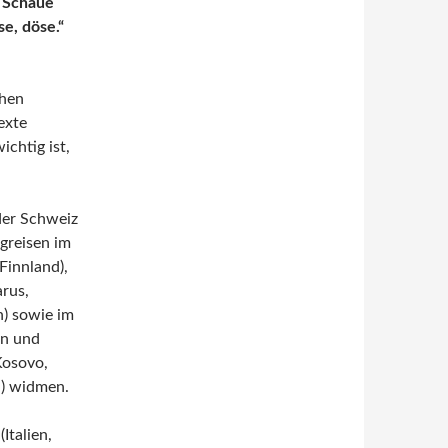
. Schaue
e, döse.“
chen
exte
ichtig ist,
der Schweiz
ugreisen im
innland),
arus,
n) sowie im
en und
Kosovo,
i) widmen.
Italien,