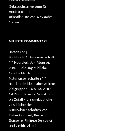
Gebrauchsanweisung für
Bordeaux und die
Atlantikküste von Alexander
Oetker
NEUESTE KOMMENTARE
[Rezension]
Sachbuch/Naturwissenschaft
*** Heureka!: Von Atom bis
Zufall – die unglaubliche
Geschichte der
Naturwissenschaften ***
richtig tolle Idee - aber welche
Zielgruppe? - BOOKS AND
CATS
zu
Heureka! Von Atom
bis Zufall – die unglaubliche
Geschichte der
Naturwissenschaften von
Didier Convard, Pierre
Boisserie, Philippe Bercovici
und Cédric Villani