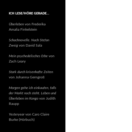
ICH LESE/HÖRE GERADE…
Überleben
von Frederika
Amalia Finkelstein
Schachnovelle. Nach Stefan
Zweig
von David Sala
Mein psychedelisches Erbe
von
Zach Leary
Stark durch krisenhafte Zeiten
von Johanna Gerngroß
Morgen gehe ich einkaufen, falls
der Markt noch steht. Leben und
Überleben im Kongo
von Judith
Raupp
Yesteryear
von Caro Claire
Burke (Hörbuch)