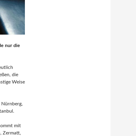
de nur die
eutlich
eßen, die
stige Weise
, Nürnberg,
tanbul.
 kommt mit
, Zermatt,