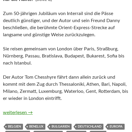
Zum 50-jährigen Jubiläum von Interrail sind die Pässe
deutlich günstiger, und der Autor und sein Freund Danny
beschließen, die berühmte Orient-Express-Strecke auf
langsame und günstige Weise zurückzulegen.
Sie reisen gemeinsam von London über Paris, Straßburg,
Nürnberg, Passau, Bratislava, Budapest, Bukarest, Sofia bis
nach Istanbul.
Der Autor Tom Chesshyre fährt dann allein zurück und
kommt mit dem Zug durch Thessaloniki, Athen, Bari, Napoli,
Milano, Zermatt, Luxemburg, Waterloo, Gent, Rotterdam, bis
er wieder in London eintrifft.
Bummelzug nach Istanbul. Ein Bahnabenteuer auf den Spuren 
weiterlesen
→
BELGIEN
BENELUX
BULGARIEN
DEUTSCHLAND
EUROPA