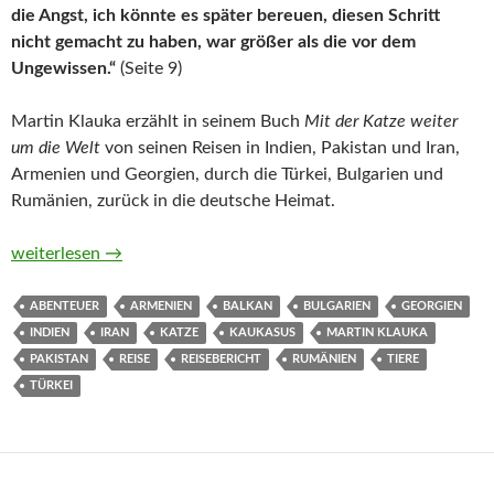
die Angst, ich könnte es später bereuen, diesen Schritt
nicht gemacht zu haben, war größer als die vor dem
Ungewissen.“
(Seite 9)
Martin Klauka erzählt in seinem Buch
Mit der Katze weiter
um die Welt
von seinen Reisen in Indien, Pakistan und Iran,
Armenien und Georgien, durch die Türkei, Bulgarien und
Rumänien, zurück in die deutsche Heimat.
Mit der Katze weiter um die Welt von Martin Klauka
weiterlesen
→
ABENTEUER
ARMENIEN
BALKAN
BULGARIEN
GEORGIEN
INDIEN
IRAN
KATZE
KAUKASUS
MARTIN KLAUKA
PAKISTAN
REISE
REISEBERICHT
RUMÄNIEN
TIERE
TÜRKEI