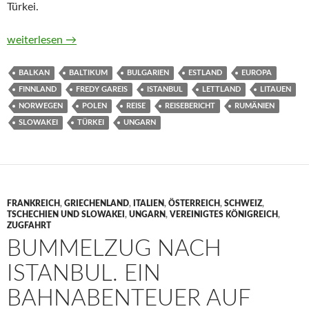
Türkei.
Als ich gegen Stalin im Armdrücken gewann. Eine Reise von de
weiterlesen
→
BALKAN
BALTIKUM
BULGARIEN
ESTLAND
EUROPA
FINNLAND
FREDY GAREIS
ISTANBUL
LETTLAND
LITAUEN
NORWEGEN
POLEN
REISE
REISEBERICHT
RUMÄNIEN
SLOWAKEI
TÜRKEI
UNGARN
FRANKREICH
,
GRIECHENLAND
,
ITALIEN
,
ÖSTERREICH
,
SCHWEIZ
,
TSCHECHIEN UND SLOWAKEI
,
UNGARN
,
VEREINIGTES KÖNIGREICH
,
ZUGFAHRT
BUMMELZUG NACH
ISTANBUL. EIN
BAHNABENTEUER AUF