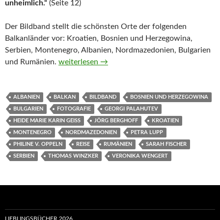
unheimlich.“
(Seite 12)
Der Bildband stellt die schönsten Orte der folgenden
Balkanländer vor: Kroatien, Bosnien und Herzegowina,
Serbien, Montenegro, Albanien, Nordmazedonien, Bulgarien
Unbekanntes Europa. Die schönsten Ziele auf 
und Rumänien.
weiterlesen
→
ALBANIEN
BALKAN
BILDBAND
BOSNIEN UND HERZEGOWINA
BULGARIEN
FOTOGRAFIE
GEORGI PALAHUTEV
HEIDE MARIE KARIN GEISS
JÖRG BERGHOFF
KROATIEN
MONTENEGRO
NORDMAZEDONIEN
PETRA LUPP
PHILINE V. OPPELN
REISE
RUMÄNIEN
SARAH FISCHER
SERBIEN
THOMAS WINZKER
VERONIKA WENGERT
LIEBLINGSBÜCHER 2026