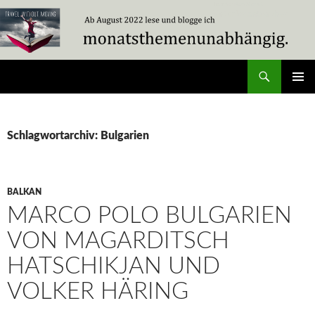
Zum
Inhalt
springen
Suchen
Travel Without Moving
PRIMÄR
MENÜ
Schlagwortarchiv: Bulgarien
BALKAN
MARCO POLO BULGARIEN
VON MAGARDITSCH
HATSCHIKJAN UND
VOLKER HÄRING