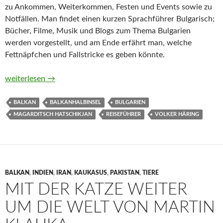
zu Ankommen, Weiterkommen, Festen und Events sowie zu
Notfällen. Man findet einen kurzen Sprachführer Bulgarisch;
Bücher, Filme, Musik und Blogs zum Thema Bulgarien
werden vorgestellt, und am Ende erfährt man, welche
Fettnäpfchen und Fallstricke es geben könnte.
MARCO POLO Bulgarien von Magarditsch Hatschikjan und Vol
weiterlesen
→
BALKAN
BALKANHALBINSEL
BULGARIEN
MAGARDITSCH HATSCHIKJAN
REISEFÜHRER
VOLKER HÄRING
BALKAN
,
INDIEN
,
IRAN
,
KAUKASUS
,
PAKISTAN
,
TIERE
MIT DER KATZE WEITER
UM DIE WELT VON MARTIN