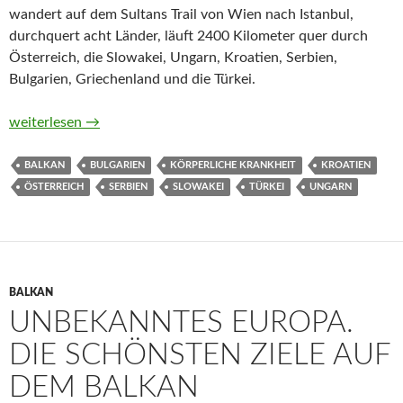
wandert auf dem Sultans Trail von Wien nach Istanbul,
durchquert acht Länder, läuft 2400 Kilometer quer durch
Österreich, die Slowakei, Ungarn, Kroatien, Serbien,
Bulgarien, Griechenland und die Türkei.
Das ist kein Spaziergang. Auf dem Sultans Trail zu Fuß von Wi
weiterlesen
→
BALKAN
BULGARIEN
KÖRPERLICHE KRANKHEIT
KROATIEN
ÖSTERREICH
SERBIEN
SLOWAKEI
TÜRKEI
UNGARN
BALKAN
UNBEKANNTES EUROPA.
DIE SCHÖNSTEN ZIELE AUF
DEM BALKAN