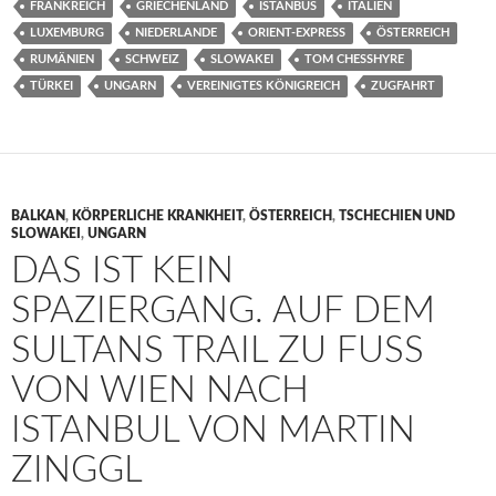
FRANKREICH
GRIECHENLAND
ISTANBUS
ITALIEN
LUXEMBURG
NIEDERLANDE
ORIENT-EXPRESS
ÖSTERREICH
RUMÄNIEN
SCHWEIZ
SLOWAKEI
TOM CHESSHYRE
TÜRKEI
UNGARN
VEREINIGTES KÖNIGREICH
ZUGFAHRT
BALKAN
,
KÖRPERLICHE KRANKHEIT
,
ÖSTERREICH
,
TSCHECHIEN UND
SLOWAKEI
,
UNGARN
DAS IST KEIN
SPAZIERGANG. AUF DEM
SULTANS TRAIL ZU FUSS V
ON WIEN NACH I
STANBUL VON MARTIN Z
INGGL