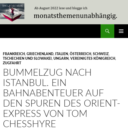
Zum
Inhalt
springen
Suchen
Travel Without Moving
PRIMÄR
MENÜ
FRANKREICH
,
GRIECHENLAND
,
ITALIEN
,
ÖSTERREICH
,
SCHWEIZ
,
TSCHECHIEN UND SLOWAKEI
,
UNGARN
,
VEREINIGTES KÖNIGREICH
,
ZUGFAHRT
BUMMELZUG NACH
ISTANBUL. EIN
BAHNABENTEUER AUF
DEN SPUREN DES ORIENT-
EXPRESS VON TOM
CHESSHYRE