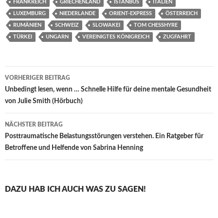
FRANKREICH
GRIECHENLAND
ISTANBUS
ITALIEN
LUXEMBURG
NIEDERLANDE
ORIENT-EXPRESS
ÖSTERREICH
RUMÄNIEN
SCHWEIZ
SLOWAKEI
TOM CHESSHYRE
TÜRKEI
UNGARN
VEREINIGTES KÖNIGREICH
ZUGFAHRT
Beitragsnavigation
VORHERIGER BEITRAG
Unbedingt lesen, wenn … Schnelle Hilfe für deine mentale Gesundheit
von Julie Smith (Hörbuch)
NÄCHSTER BEITRAG
Posttraumatische Belastungsstörungen verstehen. Ein Ratgeber für
Betroffene und Helfende von Sabrina Henning
DAZU HAB ICH AUCH WAS ZU SAGEN!