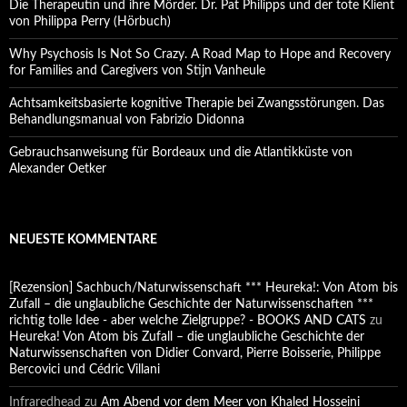
Die Therapeutin und ihre Mörder. Dr. Pat Philipps und der tote Klient
von Philippa Perry (Hörbuch)
Why Psychosis Is Not So Crazy. A Road Map to Hope and Recovery
for Families and Caregivers von Stijn Vanheule
Achtsamkeitsbasierte kognitive Therapie bei Zwangsstörungen. Das
Behandlungsmanual von Fabrizio Didonna
Gebrauchsanweisung für Bordeaux und die Atlantikküste von
Alexander Oetker
NEUESTE KOMMENTARE
[Rezension] Sachbuch/Naturwissenschaft *** Heureka!: Von Atom bis
Zufall – die unglaubliche Geschichte der Naturwissenschaften ***
richtig tolle Idee - aber welche Zielgruppe? - BOOKS AND CATS
zu
Heureka! Von Atom bis Zufall – die unglaubliche Geschichte der
Naturwissenschaften von Didier Convard, Pierre Boisserie, Philippe
Bercovici und Cédric Villani
Infraredhead
zu
Am Abend vor dem Meer von Khaled Hosseini