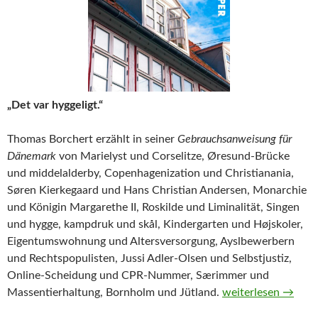
„Det var hyggeligt.“
Thomas Borchert erzählt in seiner
Gebrauchsanweisung für
Dänemark
von Marielyst und Corselitze, Øresund-Brücke
und middelalderby, Copenhagenization und Christianania,
Søren Kierkegaard und Hans Christian Andersen, Monarchie
und Königin Margarethe II, Roskilde und Liminalität, Singen
und hygge, kampdruk und skål, Kindergarten und Højskoler,
Eigentumswohnung und Altersversorgung, Ayslbewerbern
und Rechtspopulisten, Jussi Adler-Olsen und Selbstjustiz,
Online-Scheidung und CPR-Nummer, Særimmer und
Gebrauchsanweisun
Massentierhaltung, Bornholm und Jütland.
weiterlesen
→