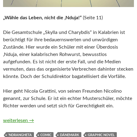
„Wähle das Leben, nicht die ‚Nduja!“
(Seite 11)
Die Gesamtschule „Skylla und Charybdis“ in Kalabrien ist
berüchtigt für ihre bedauernswerten und unwürdigen
Zustände. Hier wurde ein Schüler mit einer Überdosis
‚Nduja, einer kalabrischen Rohwurst, bewusstlos
aufgefunden. Es ist nicht der erste Fall, und die Medien
vermuten, dass das organisierte Verbrechen dahinter stecken
könnte. Doch der Schuldirektor bagatellisiert die Vorfälle.
Hier geht Nicola Grattini, von seinen Freunden Nicolino
genannt, zur Schule. Er ist ein echter Musterschüler, möchte
Richter werden und setzt sich für Gerechtigkeit ein.
Nicolino. Die komplette Saga von Stefano Orsetti
weiterlesen
→
'NDRANGHETA
COMIC
DÄNEMARK
GRAPHIC NOVEL