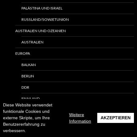
PALÄSTINA UND ISRAEL
RUSSLAND/SOWJETUNION
AUSTRALIEN UND OZEANIEN
AUSTRALIEN
EUROPA
BALKAN
BERLIN
DDR
FINNLAND
Diese Website verwendet
FRANKREICH
funktionale Cookies und
Weitere
externe Skripte, um Ihre
AKZEPTIEREN
Information
GRIECHENLAND
Benutzererfahrung zu
verbessern.
ITALIEN