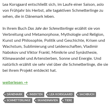
Lea Korsgaard entschließt sich, im Laufe einer Saison, aslo
von Frühjahr bis Herbst, alle tagaktiven Schmetterlinge zu
sehen, die in Dänemark leben.
In ihrem Buch
Das Jahr der Schmetterlinge
erzählt sie von
Verbreitung und Metamorphose, Mythologie und Religion,
Kunst und Philosophie, Politik und Geschichte, Krisen und
Wachstum, Sublimierung und Leidenschaften, Vladimir
Nabokov und Viktor Frankl, Mimikrie und Synästhesie,
Klimawandel und Artensterben, Sonne und Energie. Und
natürlich erzählt sie sehr viel über die Schmetterlinge, die sie
bei ihrem Projekt entdeckt hat.
Das Jahr der Schmetterlinge von Lea Korsgaard
weiterlesen
→
DÄNEMARK
INSEKTEN
LEA KORSGAARD
SACHBUCH
SCHMETTERLINGE
SKANDINAVIEN
TIERE