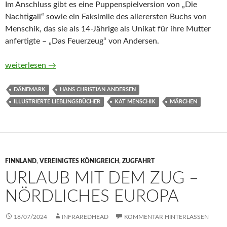
Im Anschluss gibt es eine Puppenspielversion von „Die
Nachtigall“ sowie ein Faksimile des allerersten Buchs von
Menschik, das sie als 14-Jährige als Unikat für ihre Mutter
anfertigte – „Das Feuerzeug“ von Andersen.
Lieblingsmärchen von Hans Christian Andersen und Kat Mens
weiterlesen
→
DÄNEMARK
HANS CHRISTIAN ANDERSEN
ILLUSTRIERTE LIEBLINGSBÜCHER
KAT MENSCHIK
MÄRCHEN
FINNLAND
,
VEREINIGTES KÖNIGREICH
,
ZUGFAHRT
URLAUB MIT DEM ZUG –
NÖRDLICHES EUROPA
18/07/2024
INFRAREDHEAD
KOMMENTAR HINTERLASSEN