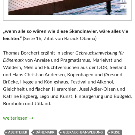
„
wenn alle so wären wie diese Skandinavier, wäre alles viel
leichter.“
(Seite 16, Zitat von Barack Obama)
Thomas Borchert erzählt in seiner
Gebrauchsanweisung für
Dänemark
von Anreise und Pragmatismus, Marielyst und
Wäldern, Møn und Fluchtversuchen aus der DDR, Seeland
und Hans Christian Andersen, Kopenhagen und Øresund-
Brücke, Hygge und Königshaus, Festival und Alkohol,
Gleichheit und flachen Hierarchien, Jussi Adler-Olsen und
Katrine Engberg, Lego und Kunst, Einbürgerung und Bußgeld,
Bornholm und Jütland.
Gebrauchsanweisung für Dänemark von Thomas Borchert
weiterlesen
→
ABENTEUER
DÄNEMARK
GEBRAUCHSANWEISUNG
REISE