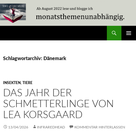
Zum
Inhalt
springen
Suchen
Travel Without Moving
PRIMÄR
MENÜ
Schlagwortarchiv: Dänemark
INSEKTEN
,
TIERE
DAS JAHR DER
SCHMETTERLINGE VON
LEA KORSGAARD
13/04/2026
INFRAREDHEAD
KOMMENTAR HINTERLASSEN