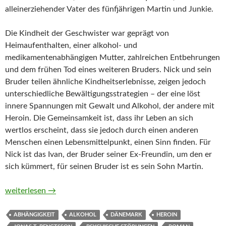
alleinerziehender Vater des fünfjährigen Martin und Junkie.
Die Kindheit der Geschwister war geprägt von
Heimaufenthalten, einer alkohol- und
medikamentenabhängigen Mutter, zahlreichen Entbehrungen
und dem frühen Tod eines weiteren Bruders. Nick und sein
Bruder teilen ähnliche Kindheitserlebnisse, zeigen jedoch
unterschiedliche Bewältigungsstrategien – der eine löst
innere Spannungen mit Gewalt und Alkohol, der andere mit
Heroin. Die Gemeinsamkeit ist, dass ihr Leben an sich
wertlos erscheint, dass sie jedoch durch einen anderen
Menschen einen Lebensmittelpunkt, einen Sinn finden. Für
Nick ist das Ivan, der Bruder seiner Ex-Freundin, um den er
sich kümmert, für seinen Bruder ist es sein Sohn Martin.
Submarino von Jonas T. Bengtsson
weiterlesen
→
ABHÄNGIGKEIT
ALKOHOL
DÄNEMARK
HEROIN