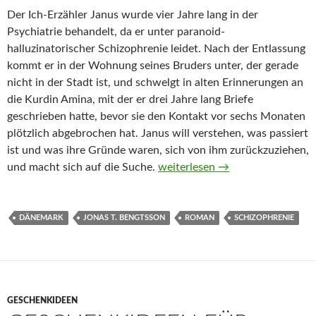
Der Ich-Erzähler Janus wurde vier Jahre lang in der
Psychiatrie behandelt, da er unter paranoid-
halluzinatorischer Schizophrenie leidet. Nach der Entlassung
kommt er in der Wohnung seines Bruders unter, der gerade
nicht in der Stadt ist, und schwelgt in alten Erinnerungen an
die Kurdin Amina, mit der er drei Jahre lang Briefe
geschrieben hatte, bevor sie den Kontakt vor sechs Monaten
plötzlich abgebrochen hat. Janus will verstehen, was passiert
ist und was ihre Gründe waren, sich von ihm zurückzuziehen,
Aminas Briefe von Jonas T. Ben
und macht sich auf die Suche.
weiterlesen
→
DÄNEMARK
JONAS T. BENGTSSON
ROMAN
SCHIZOPHRENIE
GESCHENKIDEEN