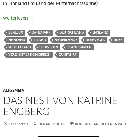
in Finnland (Im Land der Mitternachtssonne).
Urlaub mit dem Zug – Nördliches Europa
weiterlesen
→
BENELUX
DÄNEMARK
DEUTSCHLAND
ENGLAND
FINNLAND
IRLAND
NIEDERLANDE
NORWEGEN
REISE
SCHOTTLAND
SCHWEDEN
SKANDINAVIEN
VEREINIGTES KÖNIGREICH
ZUGFAHRT
ALLGEMEIN
DAS NEST VON KATRINE
ENGBERG
21/12/2021
INFRAREDHEAD
KOMMENTAR HINTERLASSEN