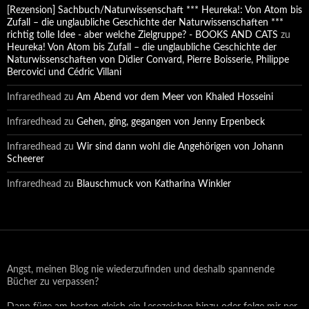
[Rezension] Sachbuch/Naturwissenschaft *** Heureka!: Von Atom bis
Zufall – die unglaubliche Geschichte der Naturwissenschaften ***
richtig tolle Idee - aber welche Zielgruppe? - BOOKS AND CATS
zu
Heureka! Von Atom bis Zufall – die unglaubliche Geschichte der
Naturwissenschaften von Didier Convard, Pierre Boisserie, Philippe
Bercovici und Cédric Villani
Infraredhead
zu
Am Abend vor dem Meer von Khaled Hosseini
Infraredhead
zu
Gehen, ging, gegangen von Jenny Erpenbeck
Infraredhead
zu
Wir sind dann wohl die Angehörigen von Johann
Scheerer
Infraredhead
zu
Blauschmuck von Katharina Winkler
Angst, meinen Blog nie wiederzufinden und deshalb spannende
Bücher zu verpassen?
Dann füge am besten gleich ein Lesezeichen hinzu oder folge mir per