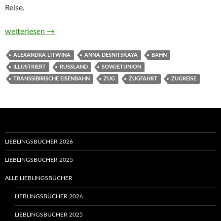
Reise.
Von Moskau nach Wladiwostok. Eine Reise mit der Transsibiri
weiterlesen
→
ALEXANDRA LITWINA
ANNA DESNITSKAYA
BAHN
ILLUSTRIERT
RUSSLAND
SOWJETUNION
TRANSSIBIRISCHE EISENBAHN
ZUG
ZUGFAHRT
ZUGREISE
LIEBLINGSBÜCHER 2026
LIEBLINGSBÜCHER 2025
ALLE LIEBLINGSBÜCHER
LIEBLINGSBÜCHER 2026
LIEBLINGSBÜCHER 2025