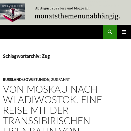
Zum
Inhalt
springen
Suchen
Travel Without Moving
PRIMÄR
MENÜ
Schlagwortarchiv: Zug
RUSSLAND/SOWJETUNION
,
ZUGFAHRT
VON MOSKAU NACH
WLADIWOSTOK. EINE
REISE MIT DER
TRANSSIBIRISCHEN