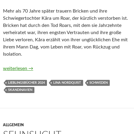
Mehr als 70 Jahre später trauern Bricken und ihre
Schwiegertochter Kåra um Roar, der kürzlich verstorben ist.
Bricken hat durch den Tod Roars, mit dem sie Jahrzehnte
verheiratet war, ihren engsten Vertrauten und ihre große
Liebe verloren, Kåra erzählt von ihrer unglücklichen Ehe mit
ihrem Mann Dag, vom Leben mit Roar, von Rückzug und
Isolation.
Mein Herz ist eine Krähe von Lina Nordquist
weiterlesen
→
LIEBLINGSBÜCHER 2024
LINA NORDQUIST
SCHWEDEN
SKANDINAVIEN
ALLGEMEIN