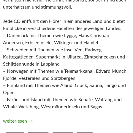
vermitteln nicht nur viele Informationen, sondern sind auch
unterhaltsam und stimmungsvoll.
Jede CD entführt den Hörer in ein anderes Land und bietet
Einblicke in verschiedene Facetten des jeweiligen Landes:
– Dänemark mit Themen wie hygge, Hans Christian
Andersen, Erbseninseln, Wikinger und Hamlet
– Schweden mit Themen wie Insel Ven, Radweg
Kattegattleden, Supermarkt in Ullared, Zimtschnecken und
Schlittenhunde in Lappland
– Norwegen mit Themen wie Telemarkkanal, Edvard Munch,
Fjorde, Vesterålen und Spitzbergen
– Finnland mit Themen wie Åland, Glück, Sauna, Tango und
Oper
– Färöer und Island mit Themen wie Schafe, Walfang und
Whale-Watching, Westmännerinseln und Sagas.
Sehnsucht Skandinavien. Eine akustische Reise durch Dänema
weiterlesen
→