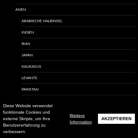
ASIEN
ARABISCHE HALBINSEL
INDIEN
IRAN
JAPAN
KAUKASUS
LEVANTE
PAKISTAN
PALÄSTINA UND ISRAEL
Diese Website verwendet
funktionale Cookies und
RUSSLAND/SOWJETUNION
Weitere
externe Skripte, um Ihre
AKZEPTIEREN
Information
AUSTRALIEN UND OZEANIEN
Benutzererfahrung zu
verbessern.
AUSTRALIEN