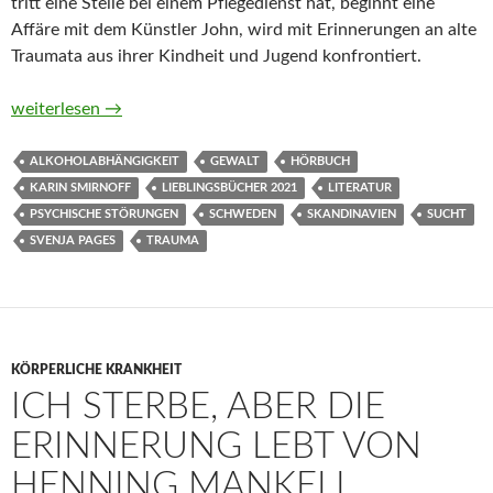
tritt eine Stelle bei einem Pflegedienst hat, beginnt eine
Affäre mit dem Künstler John, wird mit Erinnerungen an alte
Traumata aus ihrer Kindheit und Jugend konfrontiert.
Mein Bruder von Karin Smirnoff (Hörbuch)
weiterlesen
→
ALKOHOLABHÄNGIGKEIT
GEWALT
HÖRBUCH
KARIN SMIRNOFF
LIEBLINGSBÜCHER 2021
LITERATUR
PSYCHISCHE STÖRUNGEN
SCHWEDEN
SKANDINAVIEN
SUCHT
SVENJA PAGES
TRAUMA
KÖRPERLICHE KRANKHEIT
ICH STERBE, ABER DIE
ERINNERUNG LEBT VON
HENNING MANKELL