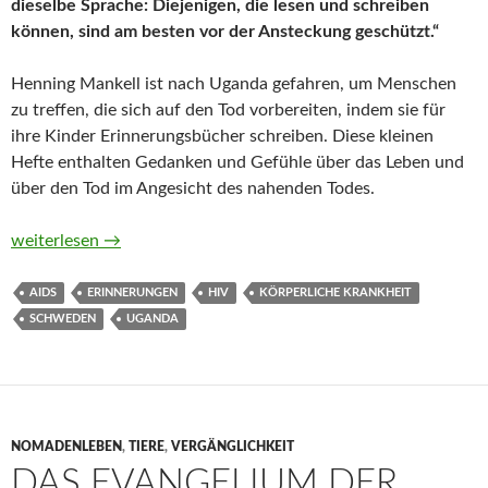
dieselbe Sprache: Diejenigen, die lesen und schreiben
können, sind am besten vor der Ansteckung geschützt.“
Henning Mankell ist nach Uganda gefahren, um Menschen
zu treffen, die sich auf den Tod vorbereiten, indem sie für
ihre Kinder Erinnerungsbücher schreiben. Diese kleinen
Hefte enthalten Gedanken und Gefühle über das Leben und
über den Tod im Angesicht des nahenden Todes.
Ich sterbe, aber die Erinnerung lebt von Henning Mankell
weiterlesen
→
AIDS
ERINNERUNGEN
HIV
KÖRPERLICHE KRANKHEIT
SCHWEDEN
UGANDA
NOMADENLEBEN
,
TIERE
,
VERGÄNGLICHKEIT
DAS EVANGELIUM DER