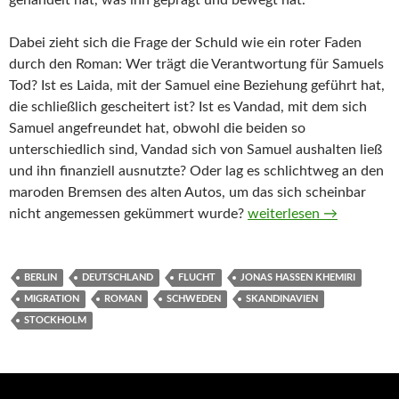
gehandelt hat, was ihn geprägt und bewegt hat.
Dabei zieht sich die Frage der Schuld wie ein roter Faden
durch den Roman: Wer trägt die Verantwortung für Samuels
Tod? Ist es Laida, mit der Samuel eine Beziehung geführt hat,
die schließlich gescheitert ist? Ist es Vandad, mit dem sich
Samuel angefreundet hat, obwohl die beiden so
unterschiedlich sind, Vandad sich von Samuel aushalten ließ
und ihn finanziell ausnutzte? Oder lag es schlichtweg an den
maroden Bremsen des alten Autos, um das sich scheinbar
Alles, was ich nicht er
nicht angemessen gekümmert wurde?
weiterlesen
→
BERLIN
DEUTSCHLAND
FLUCHT
JONAS HASSEN KHEMIRI
MIGRATION
ROMAN
SCHWEDEN
SKANDINAVIEN
STOCKHOLM