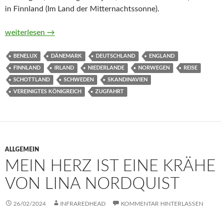
in Finnland (Im Land der Mitternachtssonne).
Urlaub mit dem Zug – Nördliches Europa
weiterlesen
→
BENELUX
DÄNEMARK
DEUTSCHLAND
ENGLAND
FINNLAND
IRLAND
NIEDERLANDE
NORWEGEN
REISE
SCHOTTLAND
SCHWEDEN
SKANDINAVIEN
VEREINIGTES KÖNIGREICH
ZUGFAHRT
ALLGEMEIN
MEIN HERZ IST EINE KRÄHE
VON LINA NORDQUIST
26/02/2024
INFRAREDHEAD
KOMMENTAR HINTERLASSEN