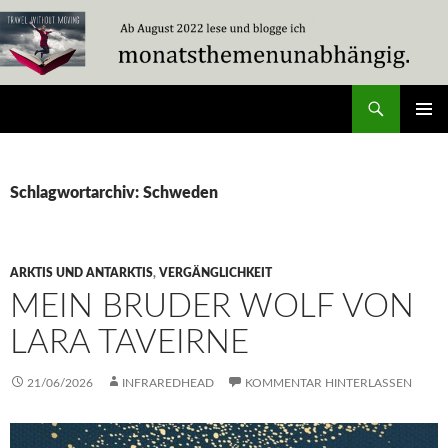
Zum
Inhalt
springen
Suchen
Travel Without Moving
PRIMÄR
MENÜ
Schlagwortarchiv: Schweden
ARKTIS UND ANTARKTIS
,
VERGÄNGLICHKEIT
MEIN BRUDER WOLF VON
LARA TAVEIRNE
21/06/2026
INFRAREDHEAD
KOMMENTAR HINTERLASSEN