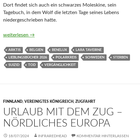
Dort findet sich auch ein schwarzes Moleskine, sein
Tagebuch, in dem Wolf die letzten Tage seines Lebens
niedergeschrieben hatte.
Mein Bruder Wolf von Lara Taveirne
weiterlesen
→
ARKTIS
BELGIEN
BENELUX
LARA TAVEIRNE
LIEBLINGSBÜCHER 2026
POLARKREIS
SCHWEDEN
STERBEN
SUIZID
TOD
VERGÄNGLICHKEIT
FINNLAND
,
VEREINIGTES KÖNIGREICH
,
ZUGFAHRT
URLAUB MIT DEM ZUG –
NÖRDLICHES EUROPA
18/07/2024
INFRAREDHEAD
KOMMENTAR HINTERLASSEN