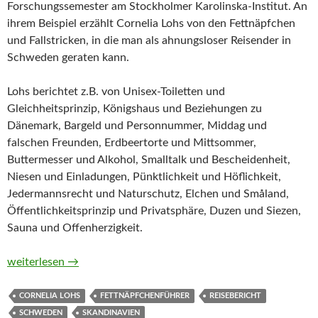
Forschungssemester am Stockholmer Karolinska-Institut. An
ihrem Beispiel erzählt Cornelia Lohs von den Fettnäpfchen
und Fallstricken, in die man als ahnungsloser Reisender in
Schweden geraten kann.
Lohs berichtet z.B. von Unisex-Toiletten und
Gleichheitsprinzip, Königshaus und Beziehungen zu
Dänemark, Bargeld und Personnummer, Middag und
falschen Freunden, Erdbeertorte und Mittsommer,
Buttermesser und Alkohol, Smalltalk und Bescheidenheit,
Niesen und Einladungen, Pünktlichkeit und Höflichkeit,
Jedermannsrecht und Naturschutz, Elchen und Småland,
Öffentlichkeitsprinzip und Privatsphäre, Duzen und Siezen,
Sauna und Offenherzigkeit.
Fettnäpfchenführer Schweden. Wilde Erdbeeren und zahme El
weiterlesen
→
CORNELIA LOHS
FETTNÄPFCHENFÜHRER
REISEBERICHT
SCHWEDEN
SKANDINAVIEN