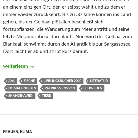
an einem einzigen Ort, den er selbst wählt und zu dem er
immer wieder zurückkehrt. Bis zu 50 Jahre können ins Land
gehen, bis der Gelbaal plötzlich beschließt sich
fortzupflanzen, die Wanderung zum Meer antritt und seine
letzte Metamorphose durchläuft. Nun wird der Gelbaal zum
Blankaal, schwimmt durch den Atlantik bis zur Sargassosee.
Dort laicht er ab und stirbt kurz darauf.
Das Evangelium der Aale von Patrik Svensson
weiterlesen
→
AAL
FISCHE
LIEBLINGSBÜCHER 2020
LITERATUR
NOMADENLEBEN
PATRIK SVENSSON
SCHWEDEN
SKANDINAVIEN
TIERE
FRAUEN
,
KLIMA