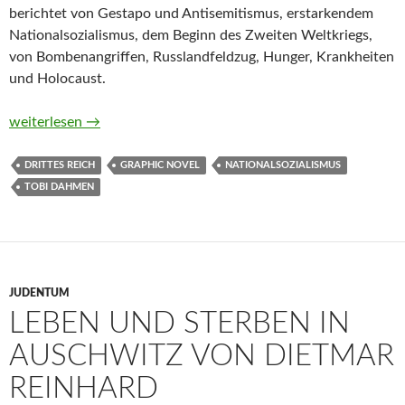
berichtet von Gestapo und Antisemitismus, erstarkendem
Nationalsozialismus, dem Beginn des Zweiten Weltkriegs,
von Bombenangriffen, Russlandfeldzug, Hunger, Krankheiten
und Holocaust.
Columbusstraße. Eine Familiengeschichte 1935 – 1945 von T
weiterlesen
→
DRITTES REICH
GRAPHIC NOVEL
NATIONALSOZIALISMUS
TOBI DAHMEN
JUDENTUM
LEBEN UND STERBEN IN
AUSCHWITZ VON DIETMAR
REINHARD