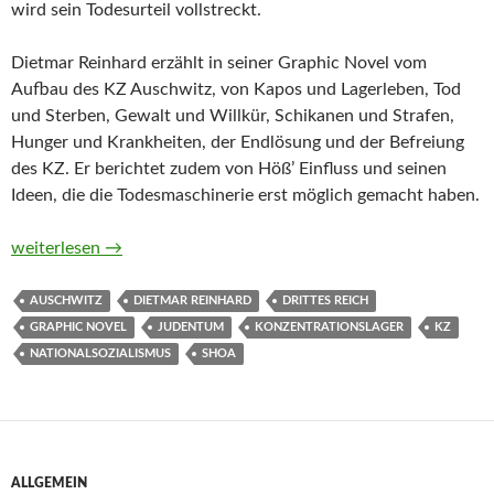
wird sein Todesurteil vollstreckt.
Dietmar Reinhard erzählt in seiner Graphic Novel vom
Aufbau des KZ Auschwitz, von Kapos und Lagerleben, Tod
und Sterben, Gewalt und Willkür, Schikanen und Strafen,
Hunger und Krankheiten, der Endlösung und der Befreiung
des KZ. Er berichtet zudem von Höß’ Einfluss und seinen
Ideen, die die Todesmaschinerie erst möglich gemacht haben.
Leben und Sterben in Auschwitz von Dietmar Reinhard
weiterlesen
→
AUSCHWITZ
DIETMAR REINHARD
DRITTES REICH
GRAPHIC NOVEL
JUDENTUM
KONZENTRATIONSLAGER
KZ
NATIONALSOZIALISMUS
SHOA
ALLGEMEIN