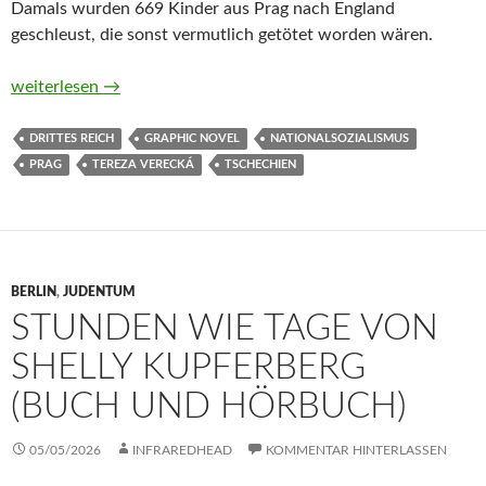
Damals wurden 669 Kinder aus Prag nach England
geschleust, die sonst vermutlich getötet worden wären.
Wintons Kinder. Prag 1939. Ein Team, 669 Leben und ein Wett
weiterlesen
→
DRITTES REICH
GRAPHIC NOVEL
NATIONALSOZIALISMUS
PRAG
TEREZA VERECKÁ
TSCHECHIEN
BERLIN
,
JUDENTUM
STUNDEN WIE TAGE VON
SHELLY KUPFERBERG
(BUCH UND HÖRBUCH)
05/05/2026
INFRAREDHEAD
KOMMENTAR HINTERLASSEN