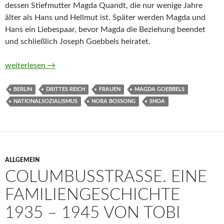
dessen Stiefmutter Magda Quandt, die nur wenige Jahre
älter als Hans und Hellmut ist. Später werden Magda und
Hans ein Liebespaar, bevor Magda die Beziehung beendet
und schließlich Joseph Goebbels heiratet.
Reichskanzlerplatz von Nora Bossong
weiterlesen
→
BERLIN
DRITTES REICH
FRAUEN
MAGDA GOEBBELS
NATIONALSOZIALISMUS
NORA BOSSONG
SHOA
ALLGEMEIN
COLUMBUSSTRASSE. EINE F
AMILIENGESCHICHTE 1
935 – 1945 VON TOBI D