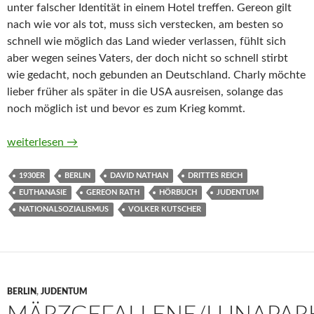
unter falscher Identität in einem Hotel treffen. Gereon gilt
nach wie vor als tot, muss sich verstecken, am besten so
schnell wie möglich das Land wieder verlassen, fühlt sich
aber wegen seines Vaters, der doch nicht so schnell stirbt
wie gedacht, noch gebunden an Deutschland. Charly möchte
lieber früher als später in die USA ausreisen, solange das
noch möglich ist und bevor es zum Krieg kommt.
Rath von Volker Kutscher (Buch und Hörbuch)
weiterlesen
→
1930ER
BERLIN
DAVID NATHAN
DRITTES REICH
EUTHANASIE
GEREON RATH
HÖRBUCH
JUDENTUM
NATIONALSOZIALISMUS
VOLKER KUTSCHER
BERLIN
,
JUDENTUM