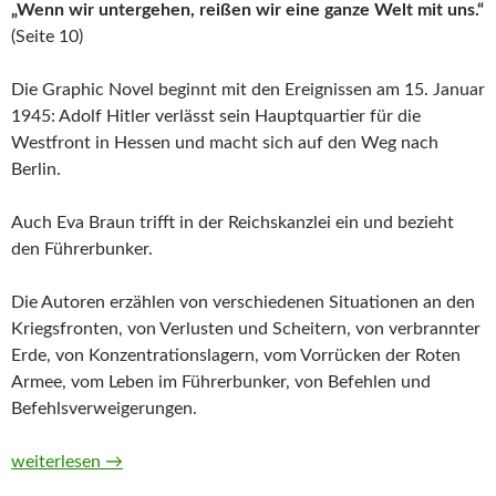
„Wenn wir untergehen, reißen wir eine ganze Welt mit uns.“
(Seite 10)
Die Graphic Novel beginnt mit den Ereignissen am 15. Januar
1945: Adolf Hitler verlässt sein Hauptquartier für die
Westfront in Hessen und macht sich auf den Weg nach
Berlin.
Auch Eva Braun trifft in der Reichskanzlei ein und bezieht
den Führerbunker.
Die Autoren erzählen von verschiedenen Situationen an den
Kriegsfronten, von Verlusten und Scheitern, von verbrannter
Erde, von Konzentrationslagern, vom Vorrücken der Roten
Armee, vom Leben im Führerbunker, von Befehlen und
Befehlsverweigerungen.
Die letzten 100 Tage Hitlers von Jean-Pierre Pécau, Filip And
weiterlesen
→