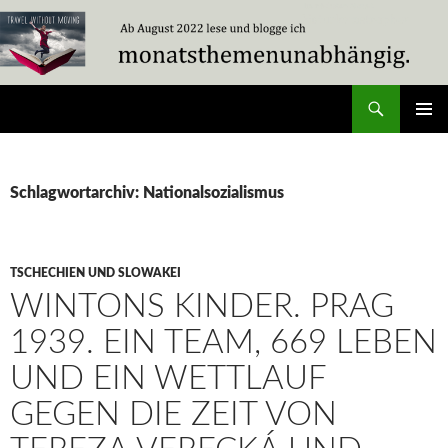
Zum
Inhalt
springen
Suchen
Travel Without Moving
PRIMÄR
MENÜ
Schlagwortarchiv: Nationalsozialismus
TSCHECHIEN UND SLOWAKEI
WINTONS KINDER. PRAG
1939. EIN TEAM, 669 LEBEN
UND EIN WETTLAUF
GEGEN DIE ZEIT VON