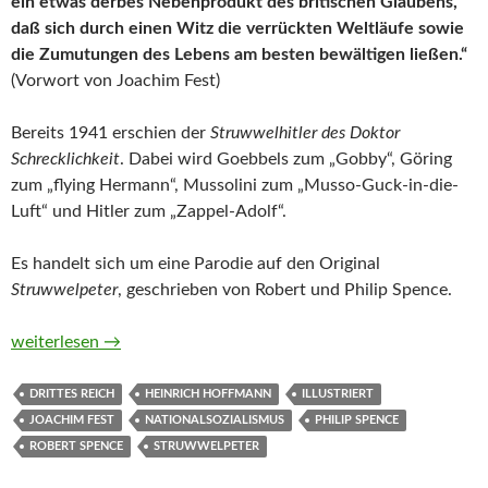
ein etwas derbes Nebenprodukt des britischen Glaubens,
daß sich durch einen Witz die verrückten Weltläufe sowie
die Zumutungen des Lebens am besten bewältigen ließen.“
(Vorwort von Joachim Fest)
Bereits 1941 erschien der
Struwwelhitler des Doktor
Schrecklichkeit
. Dabei wird Goebbels zum „Gobby“, Göring
zum „flying Hermann“, Mussolini zum „Musso-Guck-in-die-
Luft“ und Hitler zum „Zappel-Adolf“.
Es handelt sich um eine Parodie auf den Original
Struwwelpeter
, geschrieben von Robert und Philip Spence.
Struwwelhitler. A Nazi Story Book by Dr. Schrecklichkeit von 
weiterlesen
→
DRITTES REICH
HEINRICH HOFFMANN
ILLUSTRIERT
JOACHIM FEST
NATIONALSOZIALISMUS
PHILIP SPENCE
ROBERT SPENCE
STRUWWELPETER