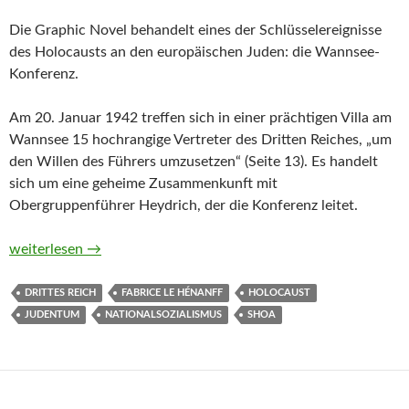
Die Graphic Novel behandelt eines der Schlüsselereignisse
des Holocausts an den europäischen Juden: die Wannsee-
Konferenz.
Am 20. Januar 1942 treffen sich in einer prächtigen Villa am
Wannsee 15 hochrangige Vertreter des Dritten Reiches, „um
den Willen des Führers umzusetzen“ (Seite 13). Es handelt
sich um eine geheime Zusammenkunft mit
Obergruppenführer Heydrich, der die Konferenz leitet.
Wannsee. Graphic Novel von Fabrice Le Hénanff
weiterlesen
→
DRITTES REICH
FABRICE LE HÉNANFF
HOLOCAUST
JUDENTUM
NATIONALSOZIALISMUS
SHOA