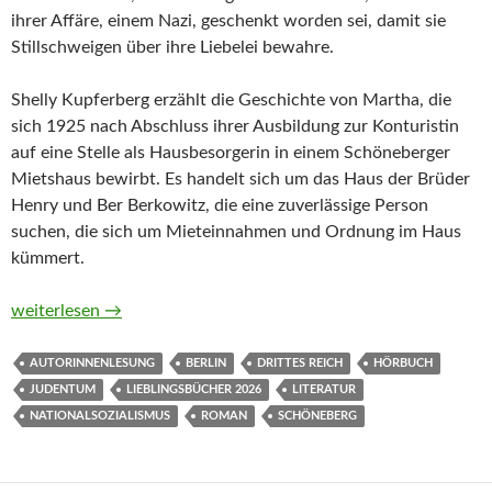
ihrer Affäre, einem Nazi, geschenkt worden sei, damit sie
Stillschweigen über ihre Liebelei bewahre.
Shelly Kupferberg erzählt die Geschichte von Martha, die
sich 1925 nach Abschluss ihrer Ausbildung zur Konturistin
auf eine Stelle als Hausbesorgerin in einem Schöneberger
Mietshaus bewirbt. Es handelt sich um das Haus der Brüder
Henry und Ber Berkowitz, die eine zuverlässige Person
suchen, die sich um Mieteinnahmen und Ordnung im Haus
kümmert.
Stunden wie Tage von Shelly Kupferberg (Buch und Hörbuch)
weiterlesen
→
AUTORINNENLESUNG
BERLIN
DRITTES REICH
HÖRBUCH
JUDENTUM
LIEBLINGSBÜCHER 2026
LITERATUR
NATIONALSOZIALISMUS
ROMAN
SCHÖNEBERG