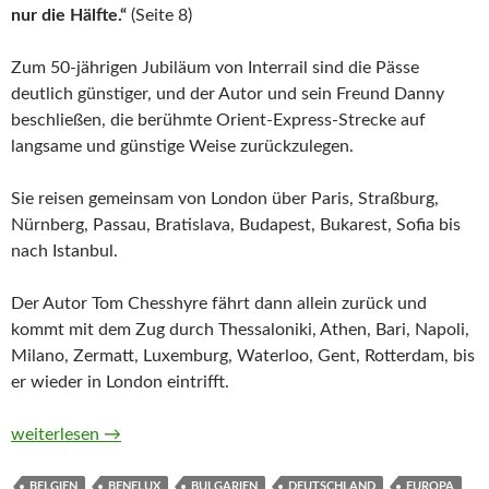
nur die Hälfte.“
(Seite 8)
Zum 50-jährigen Jubiläum von Interrail sind die Pässe
deutlich günstiger, und der Autor und sein Freund Danny
beschließen, die berühmte Orient-Express-Strecke auf
langsame und günstige Weise zurückzulegen.
Sie reisen gemeinsam von London über Paris, Straßburg,
Nürnberg, Passau, Bratislava, Budapest, Bukarest, Sofia bis
nach Istanbul.
Der Autor Tom Chesshyre fährt dann allein zurück und
kommt mit dem Zug durch Thessaloniki, Athen, Bari, Napoli,
Milano, Zermatt, Luxemburg, Waterloo, Gent, Rotterdam, bis
er wieder in London eintrifft.
Bummelzug nach Istanbul. Ein Bahnabenteuer auf den Spuren 
weiterlesen
→
BELGIEN
BENELUX
BULGARIEN
DEUTSCHLAND
EUROPA