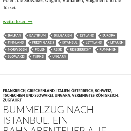
Polen, die Slowakei, Ungarn, Rumänien, Bulgarien und die
Türkei.
Als ich gegen Stalin im Armdrücken gewann. Eine Reise von de
weiterlesen
→
BALKAN
BALTIKUM
BULGARIEN
ESTLAND
EUROPA
FINNLAND
FREDY GAREIS
ISTANBUL
LETTLAND
LITAUEN
NORWEGEN
POLEN
REISE
REISEBERICHT
RUMÄNIEN
SLOWAKEI
TÜRKEI
UNGARN
FRANKREICH
,
GRIECHENLAND
,
ITALIEN
,
ÖSTERREICH
,
SCHWEIZ
,
TSCHECHIEN UND SLOWAKEI
,
UNGARN
,
VEREINIGTES KÖNIGREICH
,
ZUGFAHRT
BUMMELZUG NACH
ISTANBUL. EIN