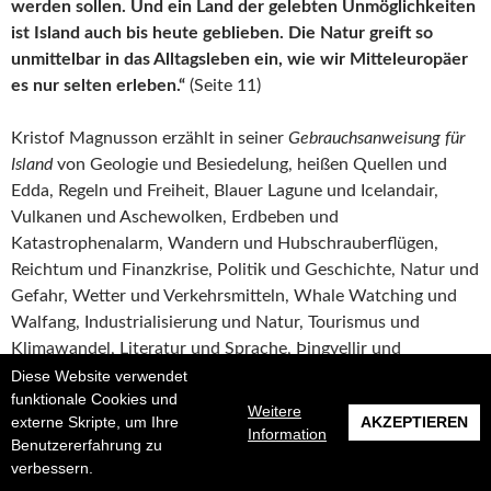
werden sollen. Und ein Land der gelebten Unmöglichkeiten
ist Island auch bis heute geblieben. Die Natur greift so
unmittelbar in das Alltagsleben ein, wie wir Mitteleuropäer
es nur selten erleben.“
(Seite 11)
Kristof Magnusson erzählt in seiner
Gebrauchsanweisung für
Island
von Geologie und Besiedelung, heißen Quellen und
Edda, Regeln und Freiheit, Blauer Lagune und Icelandair,
Vulkanen und Aschewolken, Erdbeben und
Katastrophenalarm, Wandern und Hubschrauberflügen,
Reichtum und Finanzkrise, Politik und Geschichte, Natur und
Gefahr, Wetter und Verkehrsmitteln, Whale Watching und
Walfang, Industrialisierung und Natur, Tourismus und
Klimawandel, Literatur und Sprache, Þingvellir und
Þingvallavatn, Halldór Laxness und Einar Kárason, Reykjavík
Diese Website verwendet
funktionale Cookies und
und dem „echten“ Island, Namensgebung und Internet,
Weitere
externe Skripte, um Ihre
AKZEPTIEREN
Fußball und Islandpferden, Hammelhoden und Gammelhai,
Information
Benutzererfahrung zu
Wasabi und Alkohol.
verbessern.