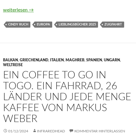
Reisehandbuch Europa mit dem Zug. Geheimtipps von Freund
weiterlesen
→
CINDY RUCH
EUROPA
LIEBLINGSBÜCHER 2025
ZUGFAHRT
BALKAN
,
GRIECHENLAND
,
ITALIEN
,
MAGHREB
,
SPANIEN
,
UNGARN
,
WELTREISE
EIN COFFEE TO GO IN
TOGO. EIN FAHRRAD, 26
LÄNDER UND JEDE MENGE
KAFFEE VON MARKUS
WEBER
01/12/2024
INFRAREDHEAD
KOMMENTAR HINTERLASSEN