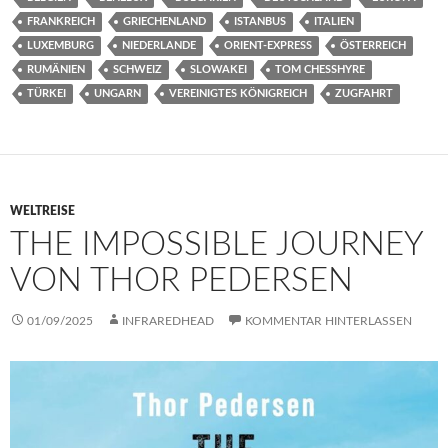
FRANKREICH
GRIECHENLAND
ISTANBUS
ITALIEN
LUXEMBURG
NIEDERLANDE
ORIENT-EXPRESS
ÖSTERREICH
RUMÄNIEN
SCHWEIZ
SLOWAKEI
TOM CHESSHYRE
TÜRKEI
UNGARN
VEREINIGTES KÖNIGREICH
ZUGFAHRT
WELTREISE
THE IMPOSSIBLE JOURNEY
VON THOR PEDERSEN
01/09/2025
INFRAREDHEAD
KOMMENTAR HINTERLASSEN