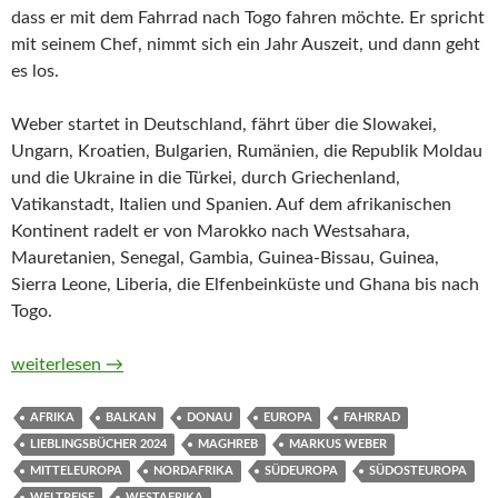
dass er mit dem Fahrrad nach Togo fahren möchte. Er spricht
mit seinem Chef, nimmt sich ein Jahr Auszeit, und dann geht
es los.
Weber startet in Deutschland, fährt über die Slowakei,
Ungarn, Kroatien, Bulgarien, Rumänien, die Republik Moldau
und die Ukraine in die Türkei, durch Griechenland,
Vatikanstadt, Italien und Spanien. Auf dem afrikanischen
Kontinent radelt er von Marokko nach Westsahara,
Mauretanien, Senegal, Gambia, Guinea-Bissau, Guinea,
Sierra Leone, Liberia, die Elfenbeinküste und Ghana bis nach
Togo.
Ein Coffee to go in Togo. Ein Fahrrad, 26 Länder und jede M
weiterlesen
→
AFRIKA
BALKAN
DONAU
EUROPA
FAHRRAD
LIEBLINGSBÜCHER 2024
MAGHREB
MARKUS WEBER
MITTELEUROPA
NORDAFRIKA
SÜDEUROPA
SÜDOSTEUROPA
WELTREISE
WESTAFRIKA