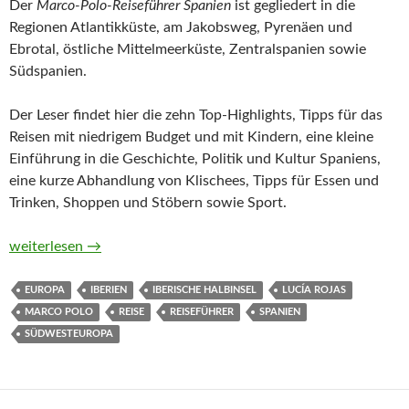
Der
Marco-Polo-Reiseführer Spanien
ist gegliedert in die
Regionen Atlantikküste, am Jakobsweg, Pyrenäen und
Ebrotal, östliche Mittelmeerküste, Zentralspanien sowie
Südspanien.
Der Leser findet hier die zehn Top-Highlights, Tipps für das
Reisen mit niedrigem Budget und mit Kindern, eine kleine
Einführung in die Geschichte, Politik und Kultur Spaniens,
eine kurze Abhandlung von Klischees, Tipps für Essen und
Trinken, Shoppen und Stöbern sowie Sport.
MARCO POLO Spanien von Lucía Rojas
weiterlesen
→
EUROPA
IBERIEN
IBERISCHE HALBINSEL
LUCÍA ROJAS
MARCO POLO
REISE
REISEFÜHRER
SPANIEN
SÜDWESTEUROPA