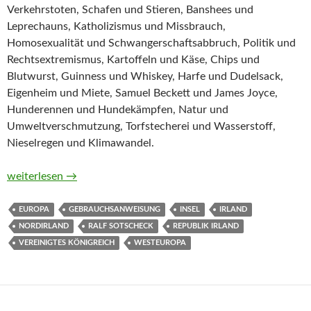
Verkehrstoten, Schafen und Stieren, Banshees und
Leprechauns, Katholizismus und Missbrauch,
Homosexualität und Schwangerschaftsabbruch, Politik und
Rechtsextremismus, Kartoffeln und Käse, Chips und
Blutwurst, Guinness und Whiskey, Harfe und Dudelsack,
Eigenheim und Miete, Samuel Beckett und James Joyce,
Hunderennen und Hundekämpfen, Natur und
Umweltverschmutzung, Torfstecherei und Wasserstoff,
Nieselregen und Klimawandel.
Gebrauchsanweisung für Irland von Ralf Sotscheck
weiterlesen
→
EUROPA
GEBRAUCHSANWEISUNG
INSEL
IRLAND
NORDIRLAND
RALF SOTSCHECK
REPUBLIK IRLAND
VEREINIGTES KÖNIGREICH
WESTEUROPA