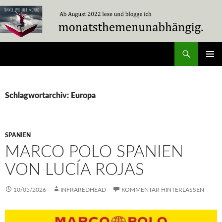
Zum
Inhalt
springen
Suchen
Travel Without Moving
PRIMÄR
MENÜ
Schlagwortarchiv: Europa
SPANIEN
MARCO POLO SPANIEN
VON LUCÍA ROJAS
10/05/2026
INFRAREDHEAD
KOMMENTAR HINTERLASSEN