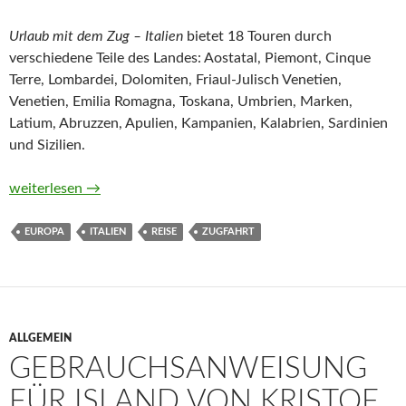
Urlaub mit dem Zug – Italien
bietet 18 Touren durch
verschiedene Teile des Landes: Aostatal, Piemont, Cinque
Terre, Lombardei, Dolomiten, Friaul-Julisch Venetien,
Venetien, Emilia Romagna, Toskana, Umbrien, Marken,
Latium, Abruzzen, Apulien, Kampanien, Kalabrien, Sardinien
und Sizilien.
Urlaub mit dem Zug – Italien
weiterlesen
→
EUROPA
ITALIEN
REISE
ZUGFAHRT
ALLGEMEIN
GEBRAUCHSANWEISUNG
FÜR ISLAND VON KRISTOF