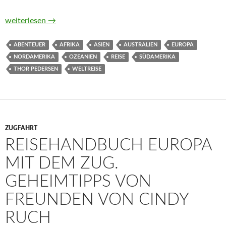
The Impossible Journey von Thor Pedersen
weiterlesen
→
ABENTEUER
AFRIKA
ASIEN
AUSTRALIEN
EUROPA
NORDAMERIKA
OZEANIEN
REISE
SÜDAMERIKA
THOR PEDERSEN
WELTREISE
ZUGFAHRT
REISEHANDBUCH EUROPA
MIT DEM ZUG.
GEHEIMTIPPS VON
FREUNDEN VON CINDY
RUCH