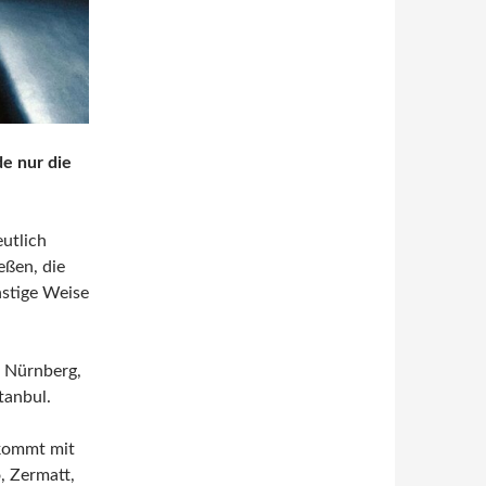
de nur die
eutlich
eßen, die
stige Weise
, Nürnberg,
tanbul.
 kommt mit
, Zermatt,