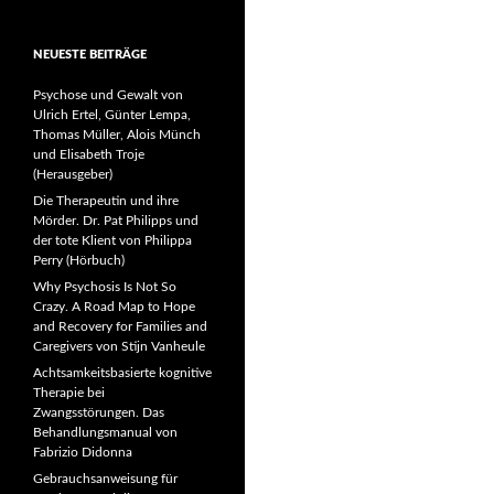
NEUESTE BEITRÄGE
Psychose und Gewalt von
Ulrich Ertel, Günter Lempa,
Thomas Müller, Alois Münch
und Elisabeth Troje
(Herausgeber)
Die Therapeutin und ihre
Mörder. Dr. Pat Philipps und
der tote Klient von Philippa
Perry (Hörbuch)
Why Psychosis Is Not So
Crazy. A Road Map to Hope
and Recovery for Families and
Caregivers von Stijn Vanheule
Achtsamkeitsbasierte kognitive
Therapie bei
Zwangsstörungen. Das
Behandlungsmanual von
Fabrizio Didonna
Gebrauchsanweisung für