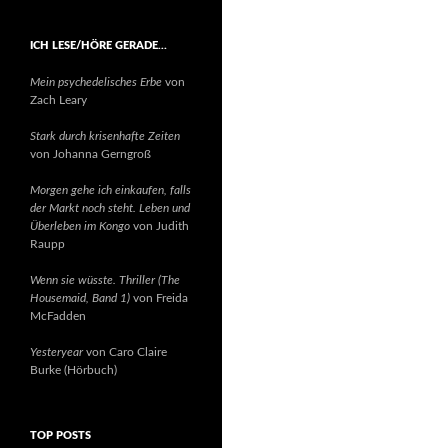
ICH LESE/HÖRE GERADE…
Mein psychedelisches Erbe
von
Zach Leary
Stark durch krisenhafte Zeiten
von Johanna Gerngroß
Morgen gehe ich einkaufen, falls
der Markt noch steht. Leben und
Überleben im Kongo
von Judith
Raupp
Wenn sie wüsste. Thriller (The
Housemaid, Band 1)
von Freida
McFadden
Yesteryear
von Caro Claire
Burke (Hörbuch)
TOP POSTS