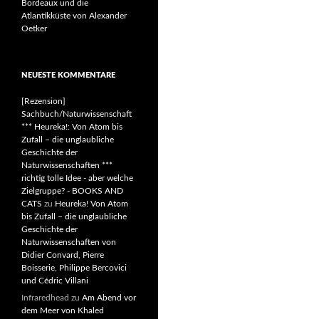
Bordeaux und die
Atlantikküste von Alexander
Oetker
NEUESTE KOMMENTARE
[Rezension]
Sachbuch/Naturwissenschaft
*** Heureka!: Von Atom bis
Zufall – die unglaubliche
Geschichte der
Naturwissenschaften ***
richtig tolle Idee - aber welche
Zielgruppe? - BOOKS AND
CATS
zu
Heureka! Von Atom
bis Zufall – die unglaubliche
Geschichte der
Naturwissenschaften von
Didier Convard, Pierre
Boisserie, Philippe Bercovici
und Cédric Villani
Infraredhead
zu
Am Abend vor
dem Meer von Khaled