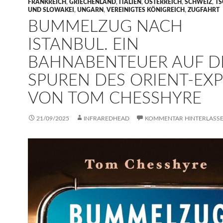
FRANKREICH
,
GRIECHENLAND
,
ITALIEN
,
ÖSTERREICH
,
SCHWEIZ
,
TS
UND SLOWAKEI
,
UNGARN
,
VEREINIGTES KÖNIGREICH
,
ZUGFAHRT
BUMMELZUG NACH
ISTANBUL. EIN
BAHNABENTEUER AUF D
SPUREN DES ORIENT-EX
VON TOM CHESSHYRE
21/09/2025
INFRAREDHEAD
KOMMENTAR HINTERLASS