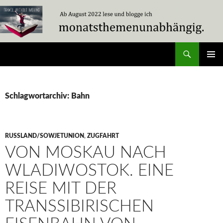
Zum
Inhalt
springen
Suchen
Travel Without Moving
PRIMÄR
MENÜ
Schlagwortarchiv: Bahn
RUSSLAND/SOWJETUNION
,
ZUGFAHRT
VON MOSKAU NACH
WLADIWOSTOK. EINE
REISE MIT DER
TRANSSIBIRISCHEN