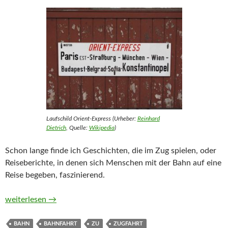
Laufschild Orient-Express (Urheber:
Reinhard
Dietrich
, Quelle:
Wikipedia
)
Schon lange finde ich Geschichten, die im Zug spielen, oder
Reiseberichte, in denen sich Menschen mit der Bahn auf eine
Reise begeben, faszinierend.
Zugfahrt-Monatsthema im Oktober 2019
weiterlesen
→
BAHN
BAHNFAHRT
ZU
ZUGFAHRT