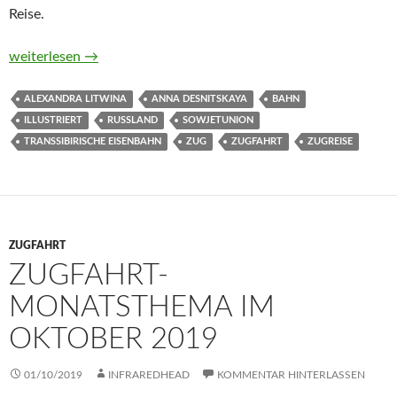
Reise.
Von Moskau nach Wladiwostok. Eine Reise mit der Transsibiri
weiterlesen
→
ALEXANDRA LITWINA
ANNA DESNITSKAYA
BAHN
ILLUSTRIERT
RUSSLAND
SOWJETUNION
TRANSSIBIRISCHE EISENBAHN
ZUG
ZUGFAHRT
ZUGREISE
ZUGFAHRT
ZUGFAHRT-
MONATSTHEMA IM
OKTOBER 2019
01/10/2019
INFRAREDHEAD
KOMMENTAR HINTERLASSEN