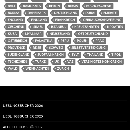
BALI
BASILIKATA
BERLIN
BIRMA
BUCHGESCHENK
BURMA
DÄNEMARK
DEUTSCHLAND
DUBAI
EMIRATE
ENGLAND
FINNLAND
FRANKREICH
GEBRAUCHSANWEISUNG
GESCHENK
ISRAEL
ISTANBUL
KREUZFAHRTEN
KROATIEN
KUBA
MYANMAR
NEUSEELAND
OSTDEUTSCHLAND
ÖSTERREICH
PALÄSTINA
PERU
POLEN
PRAG
PROVENCE
REISE
SCHWEIZ
SELBSTVERTEIDIGUNG
SÜDENGLAND
SÜDFRANKREICH
SYLT
THAILAND
TIROL
TSCHECHIEN
TÜRKEI
UK
VAE
VEREINIGTES KÖNIGREICH
WALD
WEIHNACHTEN
ZÜRICH
LIEBLINGSBÜCHER 2026
LIEBLINGSBÜCHER 2025
ALLE LIEBLINGSBÜCHER