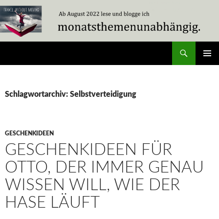
Zum
Inhalt
springen
Suchen
Travel Without Moving
PRIMÄR
MENÜ
Schlagwortarchiv: Selbstverteidigung
GESCHENKIDEEN
GESCHENKIDEEN FÜR
OTTO, DER IMMER GENAU
WISSEN WILL, WIE DER
HASE LÄUFT