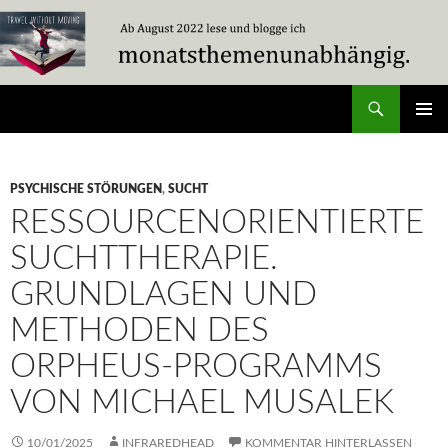
Zum
Inhalt
springen
Suchen
Travel Without Moving
PRIMÄR
MENÜ
PSYCHISCHE STÖRUNGEN
,
SUCHT
RESSOURCENORIENTIERTE
SUCHTTHERAPIE.
GRUNDLAGEN UND
METHODEN DES
ORPHEUS-PROGRAMMS
VON MICHAEL MUSALEK
10/01/2025
INFRAREDHEAD
KOMMENTAR HINTERLASSEN