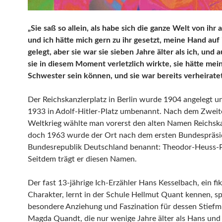
„Sie saß so allein, als habe sich die ganze Welt von ihr
und ich hätte mich gern zu ihr gesetzt, meine Hand auf
gelegt, aber sie war sie sieben Jahre älter als ich, und
sie in diesem Moment verletzlich wirkte, sie hätte mei
Schwester sein können, und sie war bereits verheiratet
Der Reichskanzlerplatz in Berlin wurde 1904 angelegt 
1933 in Adolf‑Hitler‑Platz umbenannt. Nach dem Zweit
Weltkrieg wählte man vorerst den alten Namen Reichska
doch 1963 wurde der Ort nach dem ersten Bundespräsi
Bundesrepublik Deutschland benannt: Theodor‑Heuss‑P
Seitdem trägt er diesen Namen.
Der fast 13-jährige Ich‑Erzähler Hans Kesselbach, ein fik
Charakter, lernt in der Schule Hellmut Quant kennen, sp
besondere Anziehung und Faszination für dessen Stiefm
Magda Quandt, die nur wenige Jahre älter als Hans und 