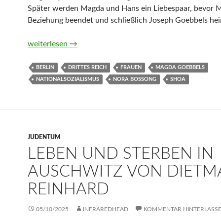
Später werden Magda und Hans ein Liebespaar, bevor 
Beziehung beendet und schließlich Joseph Goebbels heir
Reichskanzlerplatz von Nora Bossong
weiterlesen
→
BERLIN
DRITTES REICH
FRAUEN
MAGDA GOEBBELS
NATIONALSOZIALISMUS
NORA BOSSONG
SHOA
JUDENTUM
LEBEN UND STERBEN IN
AUSCHWITZ VON DIETM
REINHARD
05/10/2025
INFRAREDHEAD
KOMMENTAR HINTERLASS