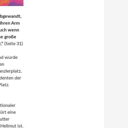
 abgewandt,
 ihren Arm
 auch wenn
ne große
.“
(Seite 31)
und wurde
en
nzlerplatz,
denten der
latz.
tionaler
ürt eine
utter
Hellmut ist.