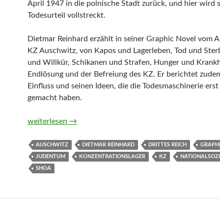
April 1947 in die polnische Stadt zurück, und hier wird 
Todesurteil vollstreckt.
Dietmar Reinhard erzählt in seiner Graphic Novel vom 
KZ Auschwitz, von Kapos und Lagerleben, Tod und Ster
und Willkür, Schikanen und Strafen, Hunger und Krankh
Endlösung und der Befreiung des KZ. Er berichtet zude
Einfluss und seinen Ideen, die die Todesmaschinerie erst
gemacht haben.
Leben und Sterben in Auschwitz von Dietmar Reinhard
weiterlesen
→
AUSCHWITZ
DIETMAR REINHARD
DRITTES REICH
GRAPH
JUDENTUM
KONZENTRATIONSLAGER
KZ
NATIONALSOZI
SHOA