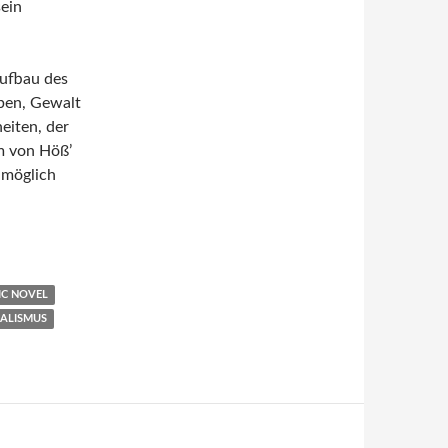
sein
Aufbau des
ben, Gewalt
eiten, der
m von Höß’
 möglich
IC NOVEL
ALISMUS