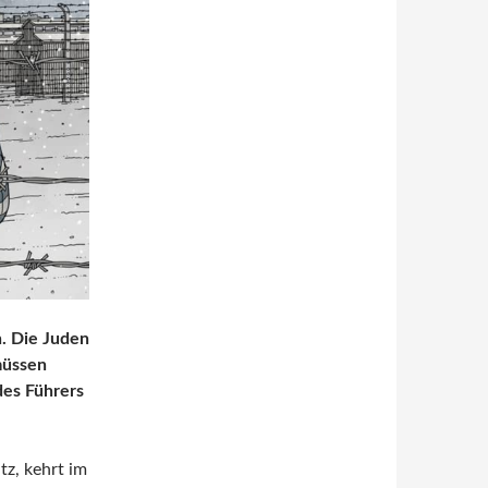
n. Die Juden
müssen
des Führers
z, kehrt im