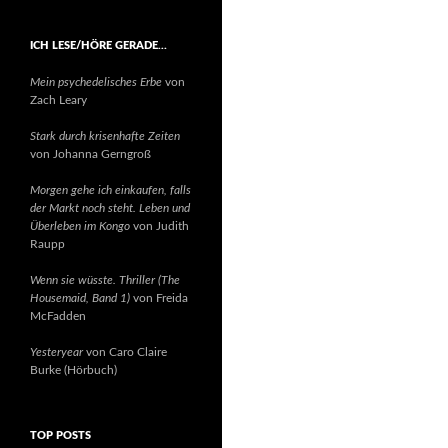
ICH LESE/HÖRE GERADE…
Mein psychedelisches Erbe
von
Zach Leary
Stark durch krisenhafte Zeiten
von Johanna Gerngroß
Morgen gehe ich einkaufen, falls
der Markt noch steht. Leben und
Überleben im Kongo
von Judith
Raupp
Wenn sie wüsste. Thriller (The
Housemaid, Band 1)
von Freida
McFadden
Yesteryear
von Caro Claire
Burke (Hörbuch)
TOP POSTS