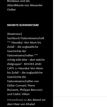
Bordeaux und die
Atlantikküste von Alexander
Oetker
NEUESTE KOMMENTARE
[Rezension]
Sachbuch/Naturwissenschaft
*** Heureka!: Von Atom bis
Zufall – die unglaubliche
Geschichte der
Naturwissenschaften ***
richtig tolle Idee - aber welche
Zielgruppe? - BOOKS AND
CATS
zu
Heureka! Von Atom
bis Zufall – die unglaubliche
Geschichte der
Naturwissenschaften von
Didier Convard, Pierre
Boisserie, Philippe Bercovici
und Cédric Villani
Infraredhead
zu
Am Abend vor
dem Meer von Khaled