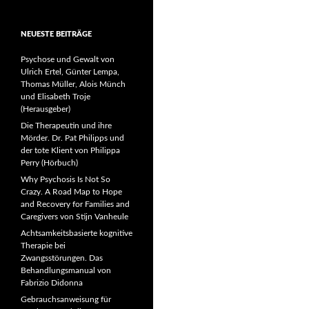
NEUESTE BEITRÄGE
Psychose und Gewalt von
Ulrich Ertel, Günter Lempa,
Thomas Müller, Alois Münch
und Elisabeth Troje
(Herausgeber)
Die Therapeutin und ihre
Mörder. Dr. Pat Philipps und
der tote Klient von Philippa
Perry (Hörbuch)
Why Psychosis Is Not So
Crazy. A Road Map to Hope
and Recovery for Families and
Caregivers von Stijn Vanheule
Achtsamkeitsbasierte kognitive
Therapie bei
Zwangsstörungen. Das
Behandlungsmanual von
Fabrizio Didonna
Gebrauchsanweisung für