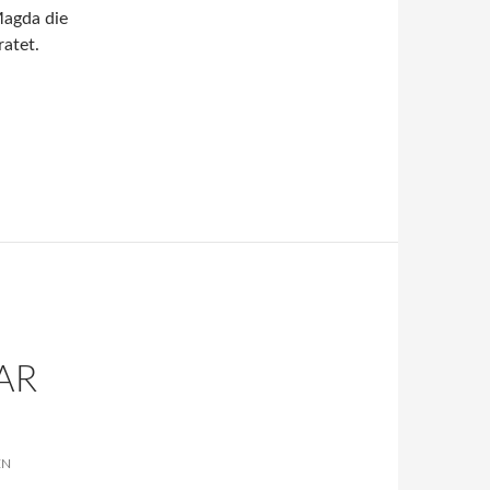
Magda die
atet.
AR
EN