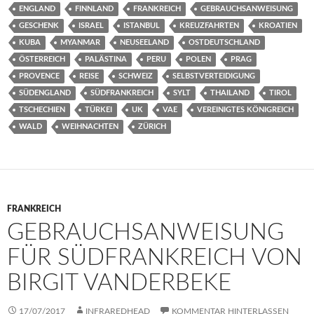
ENGLAND
FINNLAND
FRANKREICH
GEBRAUCHSANWEISUNG
GESCHENK
ISRAEL
ISTANBUL
KREUZFAHRTEN
KROATIEN
KUBA
MYANMAR
NEUSEELAND
OSTDEUTSCHLAND
ÖSTERREICH
PALÄSTINA
PERU
POLEN
PRAG
PROVENCE
REISE
SCHWEIZ
SELBSTVERTEIDIGUNG
SÜDENGLAND
SÜDFRANKREICH
SYLT
THAILAND
TIROL
TSCHECHIEN
TÜRKEI
UK
VAE
VEREINIGTES KÖNIGREICH
WALD
WEIHNACHTEN
ZÜRICH
FRANKREICH
GEBRAUCHSANWEISUNG
FÜR SÜDFRANKREICH VON
BIRGIT VANDERBEKE
17/07/2017
INFRAREDHEAD
KOMMENTAR HINTERLASSEN