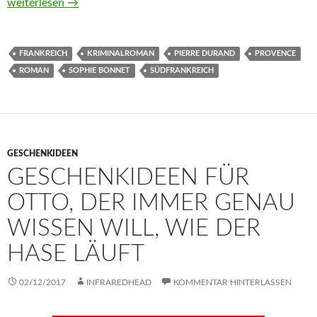
Provenzalische Schuld von Sophie Bonnet
weiterlesen
→
FRANKREICH
KRIMINALROMAN
PIERRE DURAND
PROVENCE
ROMAN
SOPHIE BONNET
SÜDFRANKREICH
GESCHENKIDEEN
GESCHENKIDEEN FÜR
OTTO, DER IMMER GENAU
WISSEN WILL, WIE DER
HASE LÄUFT
02/12/2017
INFRAREDHEAD
KOMMENTAR HINTERLASSEN