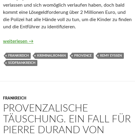
verlassen und sich womöglich verlaufen haben, doch bald
kommt eine Lösegeldforderung über 2 Millionen Euro, und
die Polizei hat alle Hände voll zu tun, um die Kinder zu finden
und die Entführer zu identifizieren.
Trügerisches Lavandou. Ein Provence-Krimi von Remy Eyssen
weiterlesen
→
FRANKREICH
KRIMINALROMAN
PROVENCE
REMY EYSSEN
SÜDFRANKREICH
FRANKREICH
PROVENZALISCHE
TÄUSCHUNG. EIN FALL FÜR
PIERRE DURAND VON