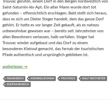
Trouvac gerufen, einem Dorf in den Bergen nordwestlich von
Saint-Saturnin-lès-Apt. Ein alter Mann wurde dort tot
gefunden – offensichtlich erschlagen. Bald stellt sich heraus,
dass es sich um Dieter Steger handelt, dem das ganze Dorf
gehört. Er hatte es vor langer Zeit gekauft, als es nahezu
unbewohnbar gewesen war – bereits seit Jahrzehnten von
allen Bewohnern verlassen, halb verfallen. Steger hat
Trouvac wieder aufgebaut und das Dorf zu einem
besonderen Kleinod gemacht, das fernab der touristischen
Pfade authentisch und ursprünglich geblieben ist.
Späte Rache im Luberon von Ralf Nestmeyer
weiterlesen
→
FRANKREICH
KRIMINALROMAN
PROVENCE
RALF NESTMEYER
SÜDFRANKREICH