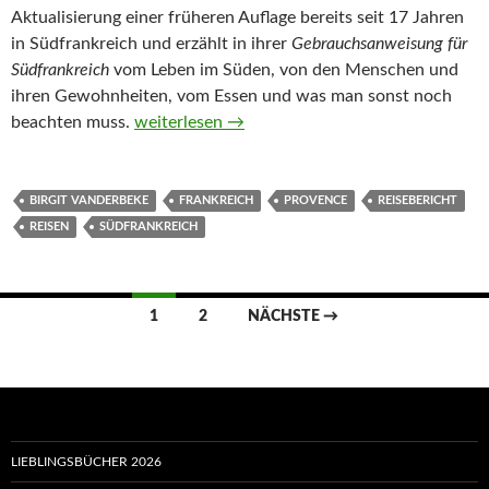
Aktualisierung einer früheren Auflage bereits seit 17 Jahren
in Südfrankreich und erzählt in ihrer
Gebrauchsanweisung für
Südfrankreich
vom Leben im Süden, von den Menschen und
ihren Gewohnheiten, vom Essen und was man sonst noch
Gebrauchsanweisung für Südfrankreich von Bi
beachten muss.
weiterlesen
→
BIRGIT VANDERBEKE
FRANKREICH
PROVENCE
REISEBERICHT
REISEN
SÜDFRANKREICH
Beitragsnavigation
1
2
NÄCHSTE →
LIEBLINGSBÜCHER 2026