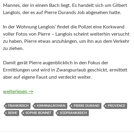
Mannes, der in einem Bach liegt. Es handelt sich um Gilbert
Langlois, der es auf Pierre Durands Job abgesehen hatte.
In der Wohnung Langlois’ findet die Polizei eine Korkwand
voller Fotos von Pierre – Langlois scheint weiterhin versucht
zu haben, Pierre etwas anzuhängen, um ihn aus dem Verkehr
zu ziehen.
Damit gerät Pierre augenblicklich in den Fokus der
Ermittlungen und wird in Zwangsurlaub geschickt, ermittelt
aber auf eigene Faust und verdeckt weiter.
Provenzalische Täuschung. Ein Fall für Pierre Durand von Sop
weiterlesen
→
FRANKREICH
KRIMINALROMAN
PIERRE DURAND
PROVENCE
REIHE
SOPHIE BONNET
SÜDFRANKREICH