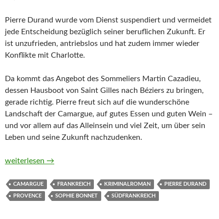
Pierre Durand wurde vom Dienst suspendiert und vermeidet
jede Entscheidung bezüglich seiner beruflichen Zukunft. Er
ist unzufrieden, antriebslos und hat zudem immer wieder
Konflikte mit Charlotte.
Da kommt das Angebot des Sommeliers Martin Cazadieu,
dessen Hausboot von Saint Gilles nach Béziers zu bringen,
gerade richtig. Pierre freut sich auf die wunderschöne
Landschaft der Camargue, auf gutes Essen und guten Wein –
und vor allem auf das Alleinsein und viel Zeit, um über sein
Leben und seine Zukunft nachzudenken.
Provenzalischer Stolz von Sophie Bonnet
weiterlesen
→
CAMARGUE
FRANKREICH
KRIMINALROMAN
PIERRE DURAND
PROVENCE
SOPHIE BONNET
SÜDFRANKREICH