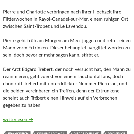
Pierre und Charlotte verbringen nach ihrer Hochzeit ihre
Flitterwochen in Rayol-Canadel-sur-Mer, einem ruhigen Ort
zwischen Saint-Tropez und Le Lavendou.
Pierre geht früh am Morgen am Meer joggen und rettet einen
Mann vorm Ertrinken. Dieser behauptet, vergiftet worden zu
sein, doch bevor er mehr sagen kann, stirbt er.
Der Arzt Edgard Trébert, der noch versucht hat, den Mann zu
reanimieren, geht zuerst von einem Tauchunfall aus, doch
dann ruft Trébert mit unterdrückter Nummer Pierre an, und
die beiden vereinbaren ein Treffen, denn der Ertrunkene
scheint auch Trébert einen Hinweis auf ein Verbrechen
gegeben zu haben.
Provenzalische Flut. Ein Fall für Pierre Durand von Sophie Bon
weiterlesen
→
FRANKREICH
KRIMINALROMAN
PIERRE DURAND
PROVENCE