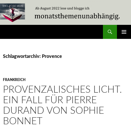
Zum
Inhalt
springen
Suchen
Travel Without Moving
PRIMÄR
MENÜ
Schlagwortarchiv: Provence
FRANKREICH
PROVENZALISCHES LICHT.
EIN FALL FÜR PIERRE
DURAND VON SOPHIE
BONNET