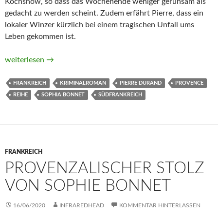
Kochshow, so dass das Wochenende weniger geruhsam als
gedacht zu werden scheint. Zudem erfährt Pierre, dass ein
lokaler Winzer kürzlich bei einem tragischen Unfall ums
Leben gekommen ist.
Provenzalischer Sturm. Ein Fall für Pierre Durand, Band 8 von
weiterlesen
→
FRANKREICH
KRIMINALROMAN
PIERRE DURAND
PROVENCE
REIHE
SOPHIA BONNET
SÜDFRANKREICH
FRANKREICH
PROVENZALISCHER STOLZ
VON SOPHIE BONNET
16/06/2020
INFRAREDHEAD
KOMMENTAR HINTERLASSEN