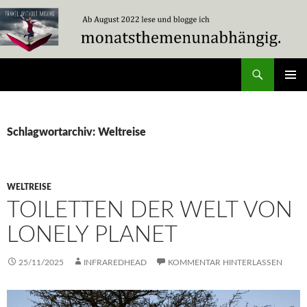
Zum
Inhalt
springen
Suchen
Travel Without Moving
PRIMÄR
MENÜ
Schlagwortarchiv: Weltreise
WELTREISE
TOILETTEN DER WELT VON
LONELY PLANET
25/11/2025
INFRAREDHEAD
KOMMENTAR HINTERLASSEN