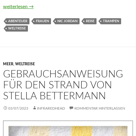
aWay. Wie ich nichts mehr zu verlieren hatte und per Anhalter
weiterlesen
→
ABENTEUER
FRAUEN
NIC JORDAN
REISE
TRAMPEN
WELTREISE
MEER
,
WELTREISE
GEBRAUCHSANWEISUNG
FÜR DEN STRAND VON
STELLA BETTERMANN
03/07/2023
INFRAREDHEAD
KOMMENTAR HINTERLASSEN