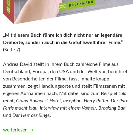
„Mit diesem Buch führe ich dich nicht nur an legendäre
Drehorte, sondern auch in die Gefühlswelt ihrer Filme.“
(Seite 7)
Andrea David stellt in ihrem Buch zahlreiche Filme aus
Deutschland, Europa, den USA und der Welt vor, berichtet
von Besonderheiten der Filme, fasst Inhalte knapp
zusammen, zeigt Handlungsorte und stellt Filmszenen mit
eigenen Aufnahmen nach. Mit dabei sind zum Beispiel
Lola
rennt
,
Grand Budapest Hotel
,
Inception
,
Harry Potter
,
Der Pate
,
Ferris macht blau
,
Interview mit einem Vampir
,
Breaking Bad
und
Der Herr der Ringe
.
Szene für Szene die Welt entdecken II von Andrea David
weiterlesen
→