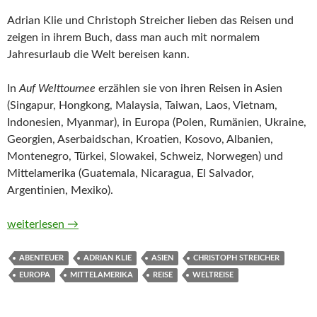
Adrian Klie und Christoph Streicher lieben das Reisen und
zeigen in ihrem Buch, dass man auch mit normalem
Jahresurlaub die Welt bereisen kann.
In
Auf Welttournee
erzählen sie von ihren Reisen in Asien
(Singapur, Hongkong, Malaysia, Taiwan, Laos, Vietnam,
Indonesien, Myanmar), in Europa (Polen, Rumänien, Ukraine,
Georgien, Aserbaidschan, Kroatien, Kosovo, Albanien,
Montenegro, Türkei, Slowakei, Schweiz, Norwegen) und
Mittelamerika (Guatemala, Nicaragua, El Salvador,
Argentinien, Mexiko).
Auf Welttournee. Zwei Freunde, 120 Länder, ein Buch voller Er
weiterlesen
→
ABENTEUER
ADRIAN KLIE
ASIEN
CHRISTOPH STREICHER
EUROPA
MITTELAMERIKA
REISE
WELTREISE