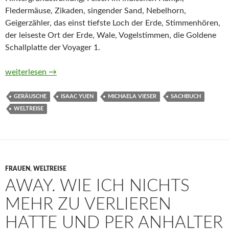
Fledermäuse, Zikaden, singender Sand, Nebelhorn,
Geigerzähler, das einst tiefste Loch der Erde, Stimmenhören,
der leiseste Ort der Erde, Wale, Vogelstimmen, die Goldene
Schallplatte der Voyager 1.
Atlas der ungewöhnlichen Klänge. Eine Reise zu den akustisc
weiterlesen
→
GERÄUSCHE
ISAAC YUEN
MICHAELA VIESER
SACHBUCH
WELTREISE
FRAUEN
,
WELTREISE
AWAY. WIE ICH NICHTS
MEHR ZU VERLIEREN
HATTE UND PER ANHALTER