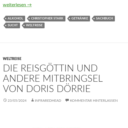
Die Welt im Glas. Ein kleiner Atlas der Nationalgetränke und T
weiterlesen
→
ALKOHOL
CHRISTOPHER STARK
GETRÄNKE
SACHBUCH
SUCHT
WELTREISE
WELTREISE
DIE REISGÖTTIN UND
ANDERE MITBRINGSEL
VON DORIS DÖRRIE
23/05/2024
INFRAREDHEAD
KOMMENTAR HINTERLASSEN