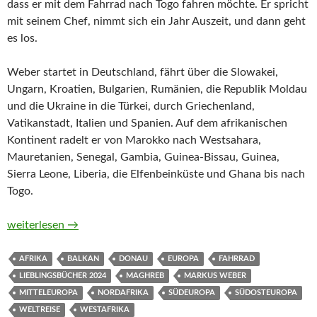
dass er mit dem Fahrrad nach Togo fahren möchte. Er spricht
mit seinem Chef, nimmt sich ein Jahr Auszeit, und dann geht
es los.
Weber startet in Deutschland, fährt über die Slowakei,
Ungarn, Kroatien, Bulgarien, Rumänien, die Republik Moldau
und die Ukraine in die Türkei, durch Griechenland,
Vatikanstadt, Italien und Spanien. Auf dem afrikanischen
Kontinent radelt er von Marokko nach Westsahara,
Mauretanien, Senegal, Gambia, Guinea-Bissau, Guinea,
Sierra Leone, Liberia, die Elfenbeinküste und Ghana bis nach
Togo.
Ein Coffee to go in Togo. Ein Fahrrad, 26 Länder und jede M
weiterlesen
→
AFRIKA
BALKAN
DONAU
EUROPA
FAHRRAD
LIEBLINGSBÜCHER 2024
MAGHREB
MARKUS WEBER
MITTELEUROPA
NORDAFRIKA
SÜDEUROPA
SÜDOSTEUROPA
WELTREISE
WESTAFRIKA