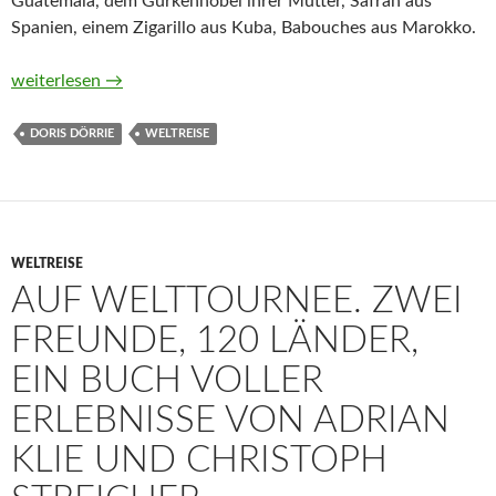
Guatemala, dem Gurkenhobel ihrer Mutter, Safran aus
Spanien, einem Zigarillo aus Kuba, Babouches aus Marokko.
Die Reisgöttin und andere Mitbringsel von Doris Dörrie
weiterlesen
→
DORIS DÖRRIE
WELTREISE
WELTREISE
AUF WELTTOURNEE. ZWEI
FREUNDE, 120 LÄNDER,
EIN BUCH VOLLER
ERLEBNISSE VON ADRIAN
KLIE UND CHRISTOPH