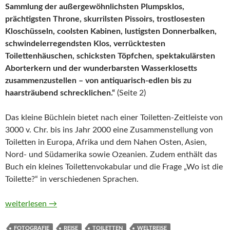
Sammlung der außergewöhnlichsten Plumpsklos,
prächtigsten Throne, skurrilsten Pissoirs, trostlosesten
Kloschüsseln, coolsten Kabinen, lustigsten Donnerbalken,
schwindelerregendsten Klos, verrücktesten
Toilettenhäuschen, schicksten Töpfchen, spektakulärsten
Aborterkern und der wunderbarsten Wasserklosetts
zusammenzustellen – von antiquarisch-edlen bis zu
haarsträubend schrecklichen.“
(Seite 2)
Das kleine Büchlein bietet nach einer Toiletten-Zeitleiste von
3000 v. Chr. bis ins Jahr 2000 eine Zusammenstellung von
Toiletten in Europa, Afrika und dem Nahen Osten, Asien,
Nord- und Südamerika sowie Ozeanien. Zudem enthält das
Buch ein kleines Toilettenvokabular und die Frage „Wo ist die
Toilette?“ in verschiedenen Sprachen.
Toiletten der Welt von Lonely Planet
weiterlesen
→
FOTOGRAFIE
REISE
TOILETTEN
WELTREISE