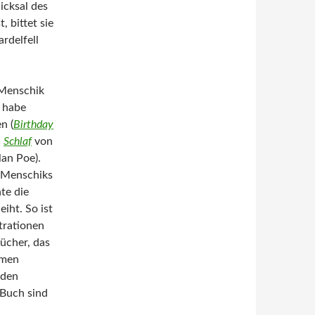
icksal des
 bittet sie
rdelfell
 Menschik
d habe
n (
Birthday
d
Schlaf
von
lan Poe).
 Menschiks
hte die
iht. So ist
strationen
ücher, das
mmen
 den
 Buch sind