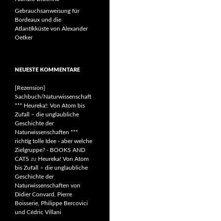
Gebrauchsanweisung für
Bordeaux und die
Atlantikküste von Alexander
Oetker
NEUESTE KOMMENTARE
[Rezension]
Sachbuch/Naturwissenschaft
*** Heureka!: Von Atom bis
Zufall – die unglaubliche
Geschichte der
Naturwissenschaften ***
richtig tolle Idee - aber welche
Zielgruppe? - BOOKS AND
CATS
zu
Heureka! Von Atom
bis Zufall – die unglaubliche
Geschichte der
Naturwissenschaften von
Didier Convard, Pierre
Boisserie, Philippe Bercovici
und Cédric Villani