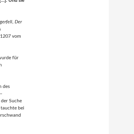
[…]. Und sie
gerfell
,
Der
s
 1207 vom
wurde für
n
n des
 –
f der Suche
 tauchte bei
verschwand