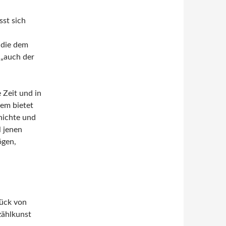
sst sich
 die dem
 „auch der
 Zeit und in
dem bietet
hichte und
l jenen
ögen,
tück von
zählkunst