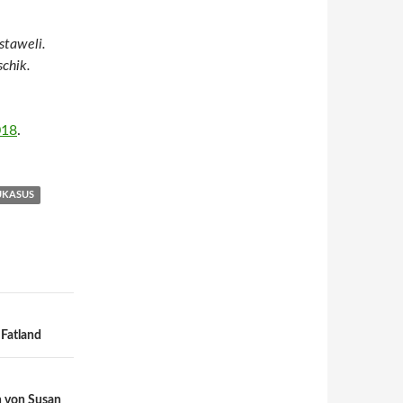
staweli.
schik.
018
.
UKASUS
 Fatland
n von Susan