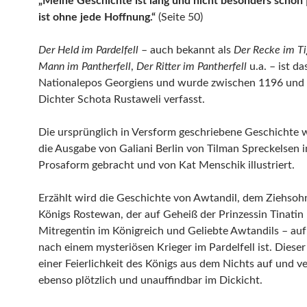
„Meine Geschichte ist lang und nicht besonders schön 
ist ohne jede Hoffnung.“
(Seite 50)
Der Held im Pardelfell
– auch bekannt als
Der Recke im Ti
Mann im Pantherfell
,
Der Ritter im Pantherfell
u.a. – ist da
Nationalepos Georgiens und wurde zwischen 1196 und
Dichter Schota Rustaweli verfasst.
Die ursprünglich in Versform geschriebene Geschichte 
die Ausgabe von Galiani Berlin von Tilman Spreckelsen i
Prosaform gebracht und von Kat Menschik illustriert.
Erzählt wird die Geschichte von Awtandil, dem Ziehsoh
Königs Rostewan, der auf Geheiß der Prinzessin Tinatin
Mitregentin im Königreich und Geliebte Awtandils – au
nach einem mysteriösen Krieger im Pardelfell ist. Dieser
einer Feierlichkeit des Königs aus dem Nichts auf und 
ebenso plötzlich und unauffindbar im Dickicht.