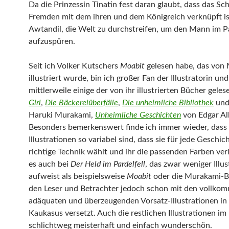
Da die Prinzessin Tinatin fest daran glaubt, dass das Sch
Fremden mit dem ihren und dem Königreich verknüpft ist,
Awtandil, die Welt zu durchstreifen, um den Mann im Pa
aufzuspüren.
Seit ich Volker Kutschers
Moabit
gelesen habe, das von
illustriert wurde, bin ich großer Fan der Illustratorin un
mittlerweile einige der von ihr illustrierten Bücher gelese
Girl
,
Die Bäckereiüberfälle
,
Die unheimliche Bibliothek
un
Haruki Murakami,
Unheimliche Geschichten
von Edgar Al
Besonders bemerkenswert finde ich immer wieder, dass
Illustrationen so variabel sind, dass sie für jede Geschic
richtige Technik wählt und ihr die passenden Farben verle
es auch bei
Der Held im Pardelfell
, das zwar weniger Illu
aufweist als beispielsweise
Moabit
oder die Murakami-B
den Leser und Betrachter jedoch schon mit den vollko
adäquaten und überzeugenden Vorsatz-Illustrationen in
Kaukasus versetzt. Auch die restlichen Illustrationen im
schlichtweg meisterhaft und einfach wunderschön.