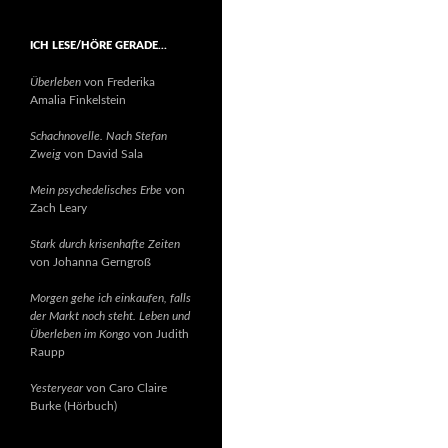
ICH LESE/HÖRE GERADE…
Überleben
von Frederika
Amalia Finkelstein
Schachnovelle. Nach Stefan
Zweig
von David Sala
Mein psychedelisches Erbe
von
Zach Leary
Stark durch krisenhafte Zeiten
von Johanna Gerngroß
Morgen gehe ich einkaufen, falls
der Markt noch steht. Leben und
Überleben im Kongo
von Judith
Raupp
Yesteryear
von Caro Claire
Burke (Hörbuch)