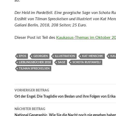
ab.
Der Held im Pardelfell. Eine georgische Sage von Schota Ru
Erzählt von Tilman Spreckelsen und illustriert von Kat Men
Galiani Berlin, 2018, 208 Seiten; 25 Euro.
Dieser Post ist Teil des
Kaukasus-Themas im Oktober 2
EPOS
GEORGIEN
ILLUSTRATION
KAT MENSCHIK
KA
LIEBLINGSBÜCHER 2018
SAGE
SCHOTA RUSTAWELI
TILMAN SPRECKELSEN
Beitragsnavigation
VORHERIGER BEITRAG
Ort der Engel. Die Tragödie von Beslan und ihre Folgen von Erika
NÄCHSTER BEITRAG
National Geographic. Wie Sie die Nacht noch nie gesehen habe