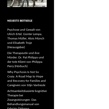
NEUESTE BEITRÄGE
Psychose und Gewalt von
Ulrich Ertel, Günter Lempa,
Thomas Müller, Alois Münch
und Elisabeth Troje
(Herausgeber)
Die Therapeutin und ihre
Mörder. Dr. Pat Philipps und
der tote Klient von Philippa
Perry (Hörbuch)
Why Psychosis Is Not So
Crazy. A Road Map to Hope
and Recovery for Families and
Caregivers von Stijn Vanheule
Achtsamkeitsbasierte kognitive
Therapie bei
Zwangsstörungen. Das
Behandlungsmanual von
Fabrizio Didonna