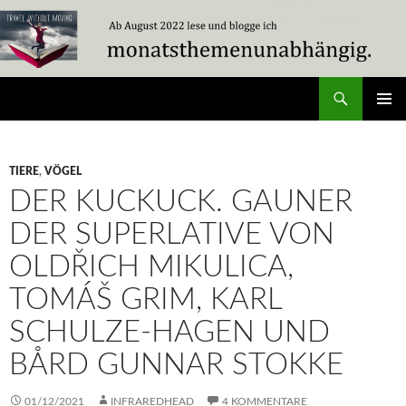
Zum
Inhalt
springen
Suchen
Travel Without Moving
PRIMÄR
MENÜ
TIERE
,
VÖGEL
DER KUCKUCK. GAUNER
DER SUPERLATIVE VON
OLDŘICH MIKULICA,
TOMÁŠ GRIM, KARL
SCHULZE-HAGEN UND
BÅRD GUNNAR STOKKE
01/12/2021
INFRAREDHEAD
4 KOMMENTARE