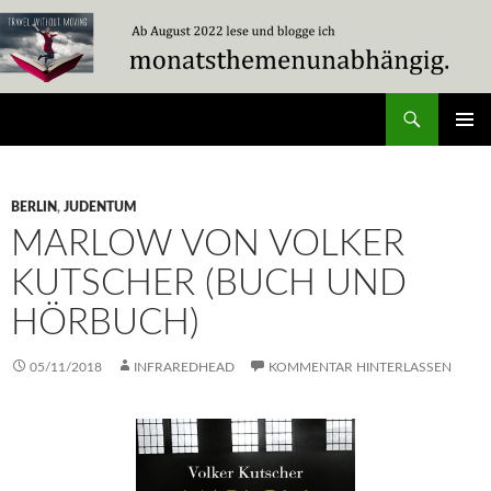
Zum
Inhalt
springen
Suchen
Travel Without Moving
PRIMÄR
MENÜ
BERLIN
,
JUDENTUM
MARLOW VON VOLKER
KUTSCHER (BUCH UND
HÖRBUCH)
05/11/2018
INFRAREDHEAD
KOMMENTAR HINTERLASSEN