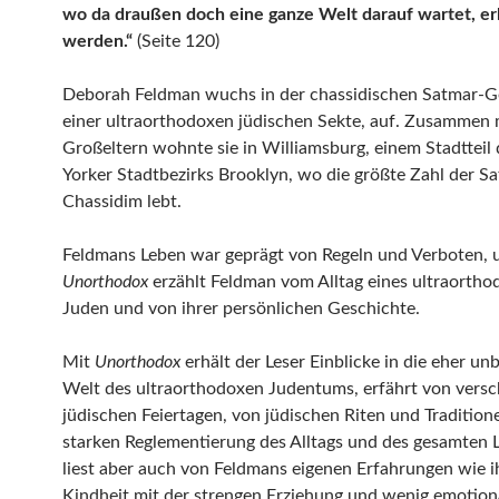
wo da draußen doch eine ganze Welt darauf wartet, e
werden.“
(Seite 120)
Deborah Feldman wuchs in der chassidischen Satmar-
einer ultraorthodoxen jüdischen Sekte, auf. Zusammen 
Großeltern wohnte sie in Williamsburg, einem Stadtteil
Yorker Stadtbezirks Brooklyn, wo die größte Zahl der S
Chassidim lebt.
Feldmans Leben war geprägt von Regeln und Verboten, 
Unorthodox
erzählt Feldman vom Alltag eines ultraorth
Juden und von ihrer persönlichen Geschichte.
Mit
Unorthodox
erhält der Leser Einblicke in die eher u
Welt des ultraorthodoxen Judentums, erfährt von vers
jüdischen Feiertagen, von jüdischen Riten und Tradition
starken Reglementierung des Alltags und des gesamten
liest aber auch von Feldmans eigenen Erfahrungen wie i
Kindheit mit der strengen Erziehung und wenig emotion