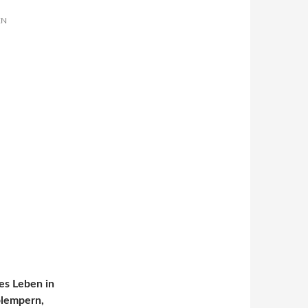
EN
zes Leben in
plempern,