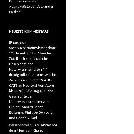
Bordeaux und die
Atlantikküste von Alexander
Oetker
NEUESTE KOMMENTARE
[Rezension]
Sachbuch/Naturwissenschaft
*** Heureka!: Von Atom bis
Zufall – die unglaubliche
Geschichte der
Naturwissenschaften ***
richtig tolle Idee - aber welche
Zielgruppe? - BOOKS AND
CATS
zu
Heureka! Von Atom
bis Zufall – die unglaubliche
Geschichte der
Naturwissenschaften von
Didier Convard, Pierre
Boisserie, Philippe Bercovici
und Cédric Villani
Infraredhead
zu
Am Abend vor
dem Meer von Khaled