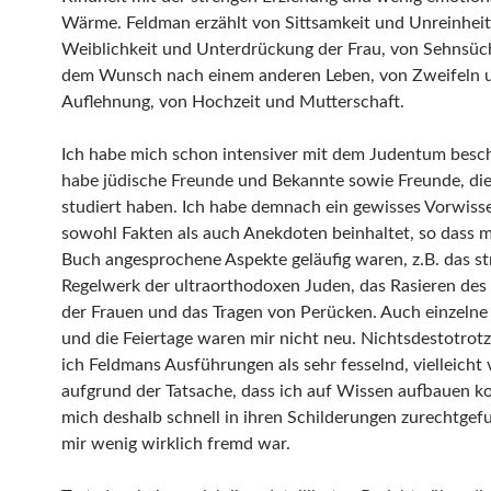
Wärme. Feldman erzählt von Sittsamkeit und Unreinheit
Weiblichkeit und Unterdrückung der Frau, von Sehnsüc
dem Wunsch nach einem anderen Leben, von Zweifeln 
Auflehnung, von Hochzeit und Mutterschaft.
Ich habe mich schon intensiver mit dem Judentum besch
habe jüdische Freunde und Bekannte sowie Freunde, die
studiert haben. Ich habe demnach ein gewisses Vorwiss
sowohl Fakten als auch Anekdoten beinhaltet, so dass mi
Buch angesprochene Aspekte geläufig waren, z.B. das s
Regelwerk der ultraorthodoxen Juden, das Rasieren de
der Frauen und das Tragen von Perücken. Auch einzelne
und die Feiertage waren mir nicht neu. Nichtsdestotro
ich Feldmans Ausführungen als sehr fesselnd, vielleicht 
aufgrund der Tatsache, dass ich auf Wissen aufbauen k
mich deshalb schnell in ihren Schilderungen zurechtgef
mir wenig wirklich fremd war.