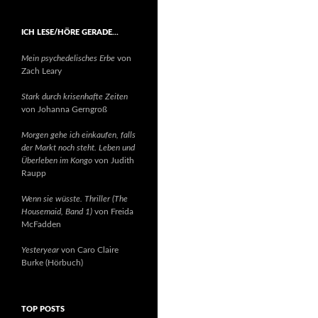
ICH LESE/HÖRE GERADE…
Mein psychedelisches Erbe
von
Zach Leary
Stark durch krisenhafte Zeiten
von Johanna Gerngroß
Morgen gehe ich einkaufen, falls
der Markt noch steht. Leben und
Überleben im Kongo
von Judith
Raupp
Wenn sie wüsste. Thriller (The
Housemaid, Band 1)
von Freida
McFadden
Yesteryear
von Caro Claire
Burke (Hörbuch)
TOP POSTS