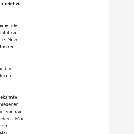
rkundet zu
Gemeinde,
mit ihren
 des New
atmarer
und in
odoxen
nbekannte
chiedenen
en, von der
 Lebens. Man
hrer
aler