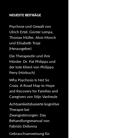
NEUESTE BEITRÄGE
Psychose und Gewalt von
Ulrich Ertel, Günter Lempa,
Thomas Müller, Alois Münch
und Elisabeth Troje
(Herausgeber)
Die Therapeutin und ihre
Mörder. Dr. Pat Philipps und
der tote Klient von Philippa
Perry (Hörbuch)
Why Psychosis Is Not So
Crazy. A Road Map to Hope
and Recovery for Families and
Caregivers von Stijn Vanheule
Achtsamkeitsbasierte kognitive
Therapie bei
Zwangsstörungen. Das
Behandlungsmanual von
Fabrizio Didonna
Gebrauchsanweisung für