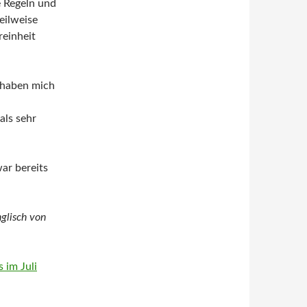
e Regeln und
teilweise
reinheit
 haben mich
als sehr
ar bereits
glisch von
 im Juli