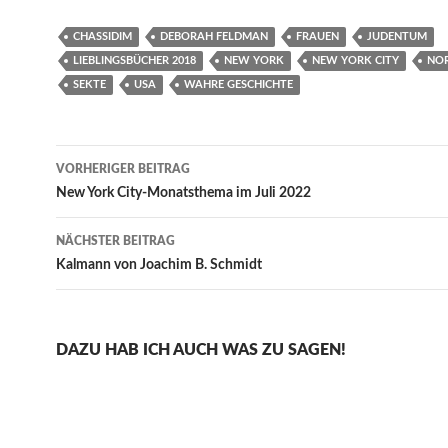
CHASSIDIM
DEBORAH FELDMAN
FRAUEN
JUDENTUM
LIEBLINGSBÜCHER 2018
NEW YORK
NEW YORK CITY
NO
SEKTE
USA
WAHRE GESCHICHTE
Beitragsnavigation
VORHERIGER BEITRAG
New York City-Monatsthema im Juli 2022
NÄCHSTER BEITRAG
Kalmann von Joachim B. Schmidt
DAZU HAB ICH AUCH WAS ZU SAGEN!