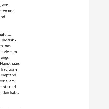
, von
hten und
und
äftigt,
 Judaistik
en, das
r viele im
trenge
s Haupthaars
 Traditionen
tz empfand
vor allem
onnte und
unden habe,